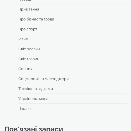
Привітання
Про бізнес та гроші
Про спорт
Різне
Світ рослин
Світ тварин
Сонник
Соцмережі та месенджери
Техніка та гаджети
Українська мова
Цікаве
Пов'язані записи