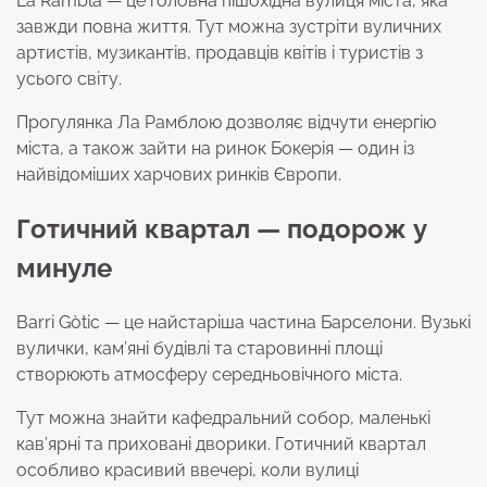
La Rambla — це головна пішохідна вулиця міста, яка
завжди повна життя. Тут можна зустріти вуличних
артистів, музикантів, продавців квітів і туристів з
усього світу.
Прогулянка Ла Рамблою дозволяє відчути енергію
міста, а також зайти на ринок Бокерія — один із
найвідоміших харчових ринків Європи.
Готичний квартал — подорож у
минуле
Barri Gòtic — це найстаріша частина Барселони. Вузькі
вулички, кам’яні будівлі та старовинні площі
створюють атмосферу середньовічного міста.
Тут можна знайти кафедральний собор, маленькі
кав’ярні та приховані дворики. Готичний квартал
особливо красивий ввечері, коли вулиці