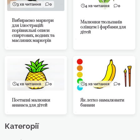
3 хв читання
0
4 хв читання
0
Вибираємо маркери
Малюнки тюльпанів
для ілюстрацій:
олівцем і фарбами для
порівняльні описи
дітей
спиртових, водних та
масляних маркерів
4 хв читання
0
5 хв читання
0
Поетапні малюнки
Як легко намалювати
ананаса для дітей
банани
Категорії