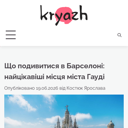
Перейти
до
вмісту
Що подивитися в Барселоні:
найцікавіші місця міста Гауді
Опубліковано
19.06.2026
від
Костюк Ярослава