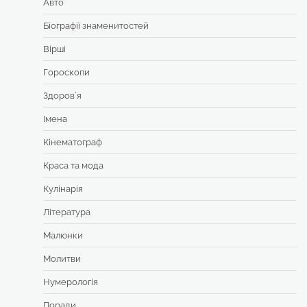
Авто
Біографії знаменитостей
Вірші
Гороскопи
Здоровʼя
Імена
Кінематограф
Краса та мода
Кулінарія
Література
Малюнки
Молитви
Нумерологія
Поради