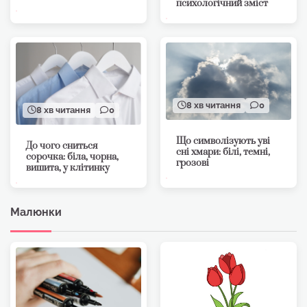
психологічний зміст
8 хв читання
0
8 хв читання
0
Що символізують уві
До чого сниться
сні хмари: білі, темні,
сорочка: біла, чорна,
грозові
вишита, у клітинку
Малюнки