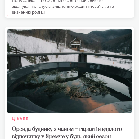
День батька — це особливе свято, присвячене
вшануванню татусів, зміцненню родинних зв’язків та
визнанню ролі […]
ЦІКАВЕ
Оренда будинку з чаном – гарантія вдалого
відпочинку у Яремче у будь-який сезон