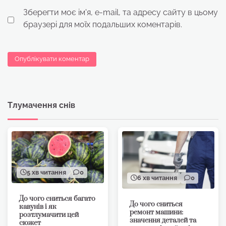
Зберегти моє ім'я, e-mail, та адресу сайту в цьому
браузері для моїх подальших коментарів.
Тлумачення снів
5 хв читання
0
6 хв читання
0
До чого сниться багато
До чого сниться
кавунів і як
ремонт машини:
розтлумачити цей
значення деталей та
сюжет