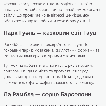
Фасади храму вражають деталізацією, а інтер’єр
нагадує казковий ліс завдяки незвичайним колонам і
світлу, що проникає крізь вітражі. Це місце, яке
обов’язково варто побачити хоча б раз у житті.
Парк Гуель — казковий світ Гауді
Park Güell — ще один шедевр Антоніо Гауді. Це
яскравий парк із мозаїками, хвилястими формами та
фантастичними архітектурними елементами.
Тут можна побачити знамениту ящірку з мозаїки,
панорамні види на місто та прогулятися серед
унікальних архітектурних форм. Це місце ідеально
підходить для фотографій і спокійного відпочинку.
Ла Рамбла — серце Барселони