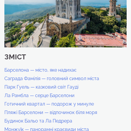
ЗМІСТ
Барселона — місто, яке надихає
Саграда Фамілія — головний символ міста
Парк Гуель — казковий світ Гауді
Ла Рамбла — серце Барселони
Готичний квартал — подорож у минуле
Пляжі Барселони — відпочинок біля моря
Будинок Бальо та Ла Педрера
Монжуїк — панорамні краєвиди міста