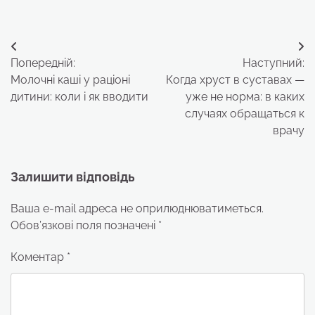
Навігація
Попередній:
Наступний:
записів
Молочні каші у раціоні
Когда хруст в суставах —
дитини: коли і як вводити
уже не норма: в каких
случаях обращаться к
врачу
Залишити відповідь
Ваша e-mail адреса не оприлюднюватиметься.
Обов’язкові поля позначені
*
Коментар
*