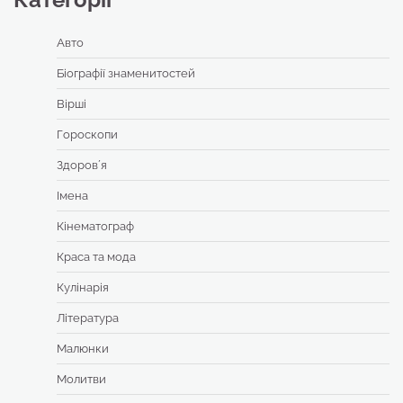
Авто
Біографії знаменитостей
Вірші
Гороскопи
Здоровʼя
Імена
Кінематограф
Краса та мода
Кулінарія
Література
Малюнки
Молитви