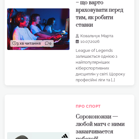
– що варто
враховувати перед
тим, як робити
ставки
Ковальчук Марта
10.07.2026
3 хв читання
0
League of Legends
залишається однією з
найпопулярніших
кіберспортивних
дисциплін у світі. Щороку
професійні ліги та […]
ПРО СПОРТ
Сороконожки —
любой матч с ними
заканчивается