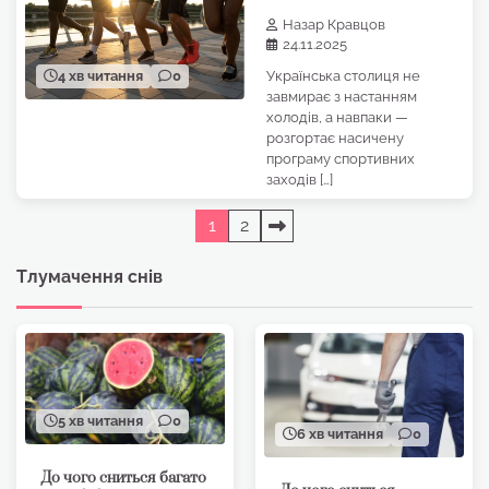
Назар Кравцов
24.11.2025
4 хв читання
0
Українська столиця не
завмирає з настанням
холодів, а навпаки —
розгортає насичену
програму спортивних
заходів […]
Пагінація
1
2
записів
Тлумачення снів
5 хв читання
0
6 хв читання
0
До чого сниться багато