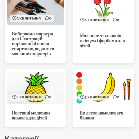
3 хв читання
0
4 хв читання
0
Вибираємо маркери
Малюнки тюльпанів
для ілюстрацій:
олівцем і фарбами для
порівняльні описи
дітей
спиртових, водних та
масляних маркерів
4 хв читання
0
5 хв читання
0
Поетапні малюнки
Як легко намалювати
ананаса для дітей
банани
Категорії