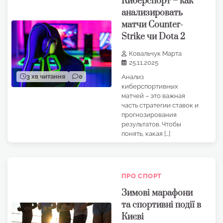
Киберспорт – как
анализировать
матчи Counter-
Strike чи Dota 2
Ковальчук Марта
25.11.2025
3 хв читання
0
Анализ
киберспортивных
матчей – это важная
часть стратегии ставок и
прогнозирования
результатов. Чтобы
понять, какая […]
ПРО СПОРТ
Зимові марафони
та спортивні події в
Києві