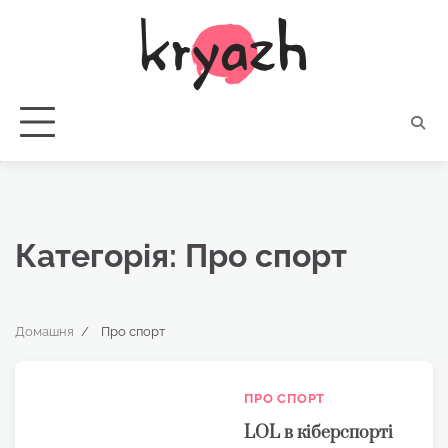
Перейти
до
вмісту
Категорія:
Про спорт
Домашня
Про спорт
ПРО СПОРТ
LOL в кіберспорті