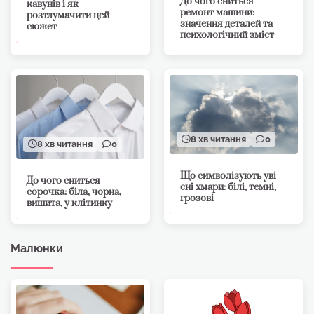
До чого сниться
кавунів і як
ремонт машини:
розтлумачити цей
значення деталей та
сюжет
психологічний зміст
8 хв читання
0
8 хв читання
0
Що символізують уві
До чого сниться
сні хмари: білі, темні,
сорочка: біла, чорна,
грозові
вишита, у клітинку
Малюнки