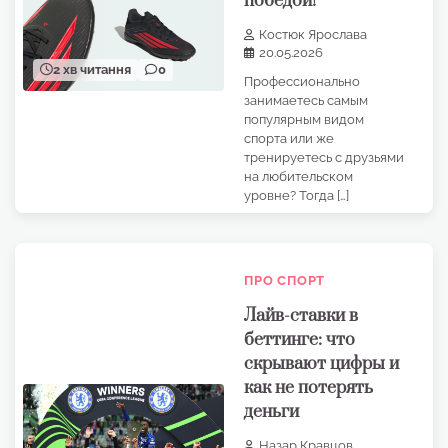
победой!
Костюк Ярослава
20.05.2026
2 хв читання
0
Профессионально
занимаетесь самым
популярным видом
спорта или же
тренируетесь с друзьями
на любительском
уровне? Тогда […]
ПРО СПОРТ
Лайв-ставки в
беттинге: что
скрывают цифры и
как не потерять
деньги
Назар Кравцов