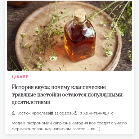
ЦІКАВЕ
История вкуса: почему классические
травяные настойки остаются популярными
десятилетиями
Костюк Ярослава
12.02.2026
3 Хв Читання
0
Мода в гастрономии капризна: сегодня все сходят с ума по
ферментированным напиткам, завтра — по […]