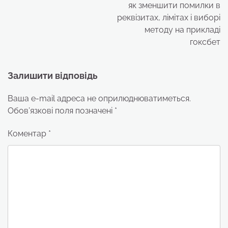
як зменшити помилки в
реквізитах, лімітах і виборі
методу на прикладі
гоксбет
Залишити відповідь
Ваша e-mail адреса не оприлюднюватиметься.
Обов’язкові поля позначені
*
Коментар
*