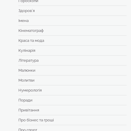
Гороскопи
Здоровʼя
Імена
Кінематограф
Краса та мода
Кулінарія
Література
Малюнки
Молитви
Нумерологія
Поради
Привітання
Про бізнес та гроші
Про спорт