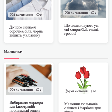
8 хв читання
0
8 хв читання
0
Що символізують уві
До чого сниться
сні хмари: білі, темні,
сорочка: біла, чорна,
грозові
вишита, у клітинку
Малюнки
3 хв читання
0
4 хв читання
0
Вибираємо маркери
Малюнки тюльпанів
для ілюстрацій:
олівцем і фарбами для
порівняльні описи