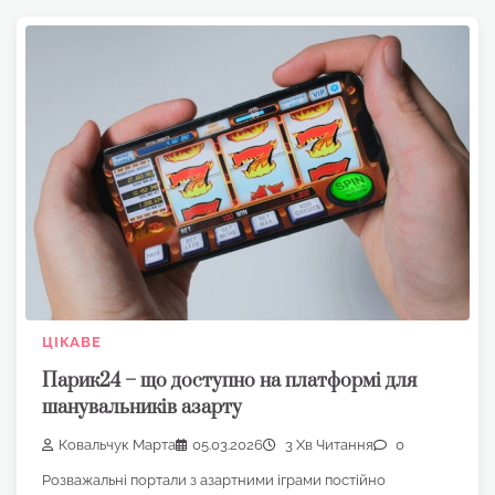
ЦІКАВЕ
Парик24 – що доступно на платформі для
шанувальників азарту
Ковальчук Марта
05.03.2026
3 Хв Читання
0
Розважальні портали з азартними іграми постійно