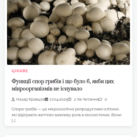
ЦІКАВЕ
Функції спор грибів і що було б, якби цих
мікроорганізмів не існувало
Назар Кравцов
17.04.2025
2 Хв Читання
0
Спори грибів — це мікроскопічні репродуктивні клітини,
які відіграють життєво важливу роль в екосистемах. Вони
[…]