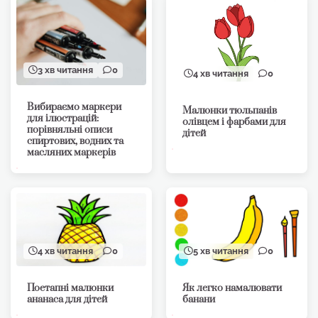
3 хв читання
0
4 хв читання
0
Вибираємо маркери
Малюнки тюльпанів
для ілюстрацій:
олівцем і фарбами для
порівняльні описи
дітей
спиртових, водних та
масляних маркерів
4 хв читання
0
5 хв читання
0
Поетапні малюнки
Як легко намалювати
ананаса для дітей
банани