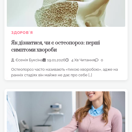
ЗДОРОВʼЯ
Як дізнатися, чи є остеопороз: перші
симптоми хвороби
Єсенія Буксіна
19.01.2026
4 Хв Читання
0
Остеопороз часто називають «тихою хворобою», адже на
ранніх стадіях він майже не дає про себе […]