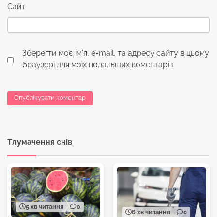
Сайт
Зберегти моє ім'я, e-mail, та адресу сайту в цьому
браузері для моїх подальших коментарів.
Тлумачення снів
5 хв читання
0
6 хв читання
0