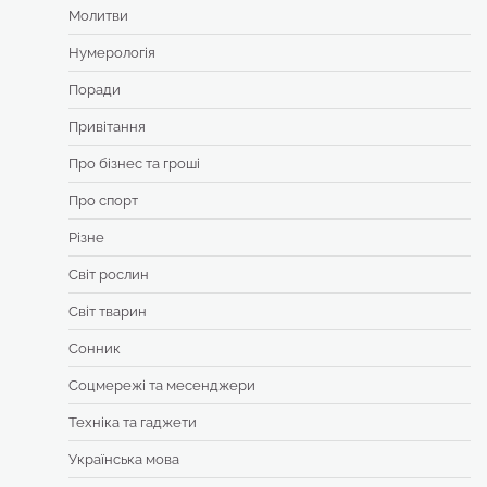
Молитви
Нумерологія
Поради
Привітання
Про бізнес та гроші
Про спорт
Різне
Світ рослин
Світ тварин
Сонник
Соцмережі та месенджери
Техніка та гаджети
Українська мова