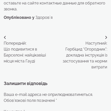
оставьте на сайте контактные данные для обратного
звонка.
Опубліковано у
Здоровʼя
Навігація
Попередній:
Наступний:
записів
Що подивитися в
Гербіцид “Огородник”:
Барселоні: найцікавіші
докладна інструкція із
місця міста Гауді
застосування та норми
витрати
Залишити відповідь
Ваша e-mail адреса не оприлюднюватиметься.
Обов’язкові поля позначені
*