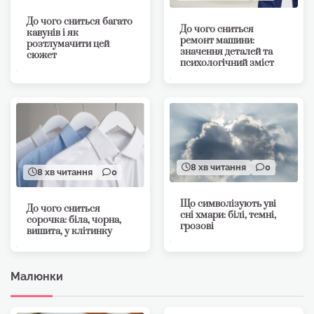
До чого сниться багато
До чого сниться
кавунів і як
ремонт машини:
розтлумачити цей
значення деталей та
сюжет
психологічний зміст
8 хв читання
0
8 хв читання
0
Що символізують уві
До чого сниться
сні хмари: білі, темні,
сорочка: біла, чорна,
грозові
вишита, у клітинку
Малюнки