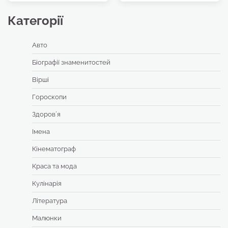
Категорії
Авто
Біографії знаменитостей
Вірші
Гороскопи
Здоровʼя
Імена
Кінематограф
Краса та мода
Кулінарія
Література
Малюнки