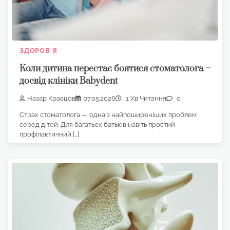
ЗДОРОВʼЯ
Коли дитина перестає боятися стоматолога –
досвід клініки Babydent
Назар Кравцов
07.05.2026
1 Хв Читання
0
Страх стоматолога — одна з найпоширеніших проблем
серед дітей. Для багатьох батьків навіть простий
профілактичний […]