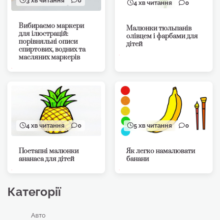
3 хв читання
0
4 хв читання
0
Вибираємо маркери
Малюнки тюльпанів
для ілюстрацій:
олівцем і фарбами для
порівняльні описи
дітей
спиртових, водних та
масляних маркерів
4 хв читання
0
5 хв читання
0
Поетапні малюнки
Як легко намалювати
ананаса для дітей
банани
Категорії
Авто