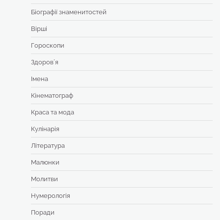
Біографії знаменитостей
Вірші
Гороскопи
Здоровʼя
Імена
Кінематограф
Краса та мода
Кулінарія
Література
Малюнки
Молитви
Нумерологія
Поради