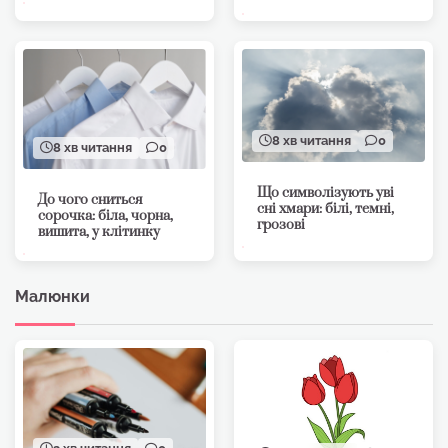
8 хв читання
0
8 хв читання
0
Що символізують уві
До чого сниться
сні хмари: білі, темні,
сорочка: біла, чорна,
грозові
вишита, у клітинку
Малюнки