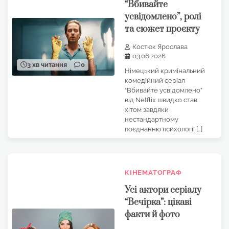
“Вбивайте
усвідомлено”, ролі
та сюжет проєкту
Костюк Ярослава
03.06.2026
3 хв читання
0
Німецький кримінальний
комедійний серіал
“Вбивайте усвідомлено”
від Netflix швидко став
хітом завдяки
нестандартному
поєднанню психології […]
КІНЕМАТОГРАФ
Усі актори серіалу
“Вечірка”: цікаві
факти й фото