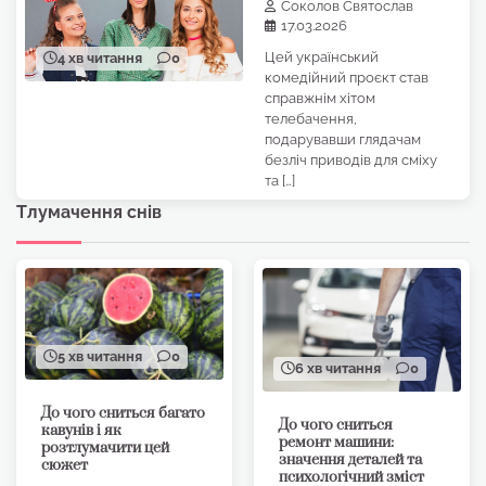
Соколов Святослав
17.03.2026
Цей український
4 хв читання
0
комедійний проєкт став
справжнім хітом
телебачення,
подарувавши глядачам
безліч приводів для сміху
та […]
Тлумачення снів
5 хв читання
0
6 хв читання
0
До чого сниться багато
До чого сниться
кавунів і як
ремонт машини:
розтлумачити цей
значення деталей та
сюжет
психологічний зміст