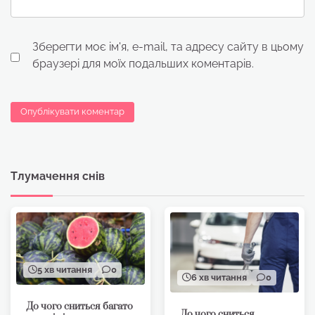
Зберегти моє ім'я, e-mail, та адресу сайту в цьому
браузері для моїх подальших коментарів.
Тлумачення снів
5 хв читання
0
6 хв читання
0
До чого сниться багато
До чого сниться