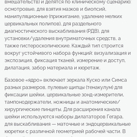
вмешательств) и делятся по клиническому сценарию:
осмотровые, для взятия мазков и биопсий,
манипуляционные (прижигание, удаление мелких
цервикальных полипов), для раздельного
диагностического выскабливания (РДВ), для
установки/удаления внутриматочных средств, а
также гистероскопические. Каждый тип строится
вокруг устойчивого набора функций: визуализация и
экспозиция, фиксация тканей, измерение и доступ,
дилатация, забор материала и кюретаж.
Базовое «ядро» включает зеркала Куско или Симса
разных размеров, пулевые щипцы (тенакулум) для
фиксации шейки, цервикальные зонд-измерители,
тампонодержатели, ножницы и анатомические/
хирургические пинцеты. Для расширения канала
шейки используются наборы дилататоров Гегара,
для выскабливания — маточные и эндоцервикальные
кюретки с различной геометрией рабочей части. В