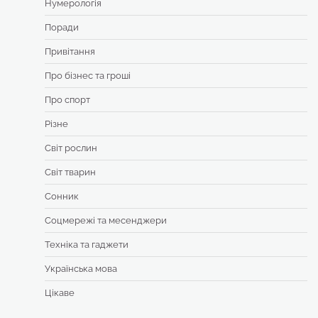
Нумерологія
Поради
Привітання
Про бізнес та гроші
Про спорт
Різне
Світ рослин
Світ тварин
Сонник
Соцмережі та месенджери
Техніка та гаджети
Українська мова
Цікаве