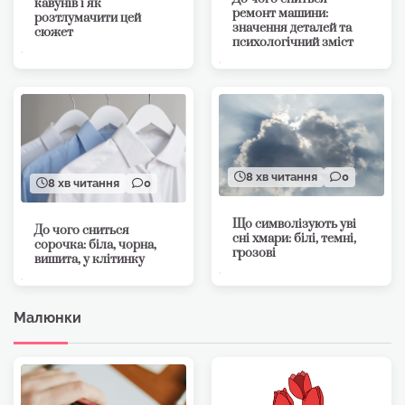
кавунів і як
ремонт машини:
розтлумачити цей
значення деталей та
сюжет
психологічний зміст
8 хв читання
0
8 хв читання
0
Що символізують уві
До чого сниться
сні хмари: білі, темні,
сорочка: біла, чорна,
грозові
вишита, у клітинку
Малюнки