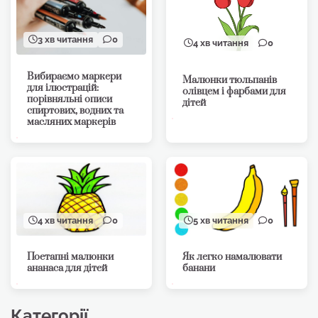
3 хв читання
0
4 хв читання
0
Вибираємо маркери
Малюнки тюльпанів
для ілюстрацій:
олівцем і фарбами для
порівняльні описи
дітей
спиртових, водних та
масляних маркерів
4 хв читання
0
5 хв читання
0
Поетапні малюнки
Як легко намалювати
ананаса для дітей
банани
Категорії