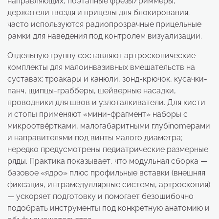
направляющих, поэтапные фрезы/риммеры,
держатели гвоздя и прицелы для блокирования;
часто используются радиопрозрачные прицельные
рамки для наведения под контролем визуализации.
Отдельную группу составляют артроскопические
комплекты для малоинвазивных вмешательств на
суставах: троакары и канюли, зонд-крючок, кусачки-
панч, щипцы-грабберы, шейверные насадки,
проводники для швов и узлоталкиватели. Для кисти
и стопы применяют «мини-фрагмент» наборы с
микроотвёртками, малогабаритными глубinomерами
и направителями под винты малого диаметра;
нередко предусмотрены педиатрические размерные
ряды. Практика показывает, что модульная сборка —
базовое «ядро» плюс профильные вставки (внешняя
фиксация, интрамедуллярные системы, артроскопия)
— ускоряет подготовку и помогает безошибочно
подобрать инструменты под конкретную анатомию и