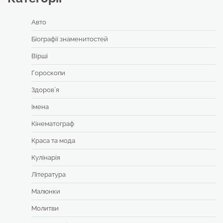
Авто
Біографії знаменитостей
Вірші
Гороскопи
Здоровʼя
Імена
Кінематограф
Краса та мода
Кулінарія
Література
Малюнки
Молитви