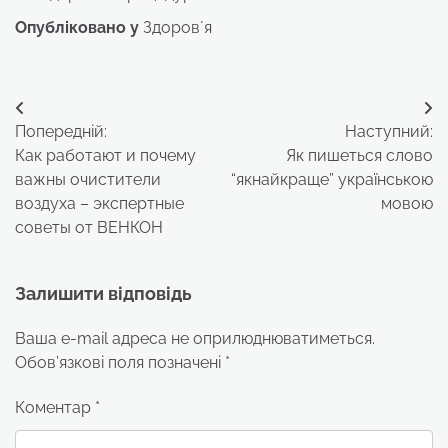
Опубліковано у
Здоровʼя
Навігація
Попередній:
Наступний:
записів
Как работают и почему
Як пишеться слово
важны очистители
“якнайкраще” українською
воздуха – экспертные
мовою
советы от ВЕНКОН
Залишити відповідь
Ваша e-mail адреса не оприлюднюватиметься.
Обов’язкові поля позначені
*
Коментар
*