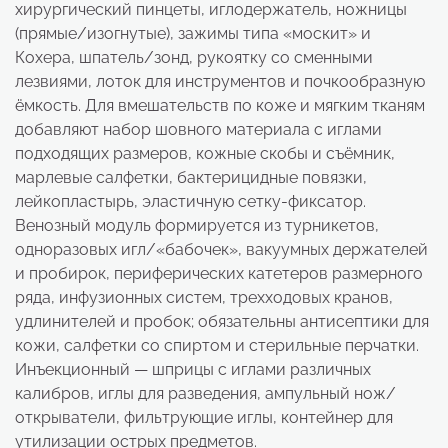
хирургический пинцеты, иглодержатель, ножницы
(прямые/изогнутые), зажимы типа «москит» и
Кохера, шпатель/зонд, рукоятку со сменными
лезвиями, лоток для инструментов и почкообразную
ёмкость. Для вмешательств по коже и мягким тканям
добавляют набор шовного материала с иглами
подходящих размеров, кожные скобы и съёмник,
марлевые салфетки, бактерицидные повязки,
лейкопластырь, эластичную сетку-фиксатор.
Венозный модуль формируется из турникетов,
одноразовых игл/«бабочек», вакуумных держателей
и пробирок, периферических катетеров размерного
ряда, инфузионных систем, трехходовых кранов,
удлинителей и пробок; обязательны антисептики для
кожи, салфетки со спиртом и стерильные перчатки.
Инъекционный — шприцы с иглами различных
калибров, иглы для разведения, ампульный нож/
открыватели, фильтрующие иглы, контейнер для
утилизации острых предметов.