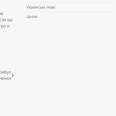
Українська мова
ые
Цікаве
сли вы
тро и
требує
очинок