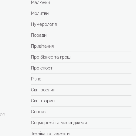
Малюнки
Молитви
Нумерологія
Поради
Привітання
Про бізнес та гроші
Про спорт
Різне
Світ рослин
Світ тварин
Сонник
се
Соцмережі та месенджери
Техніка та гаджети