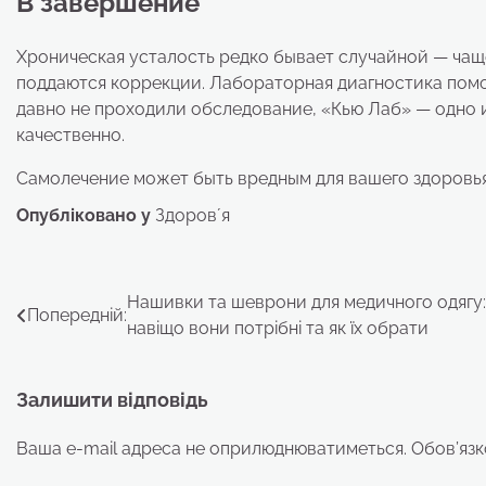
В завершение
Хроническая усталость редко бывает случайной — чаще
поддаются коррекции. Лабораторная диагностика помо
давно не проходили обследование, «Кью Лаб» — одно и
качественно.
Самолечение может быть вредным для вашего здоровья
Опубліковано у
Здоровʼя
Навігація
Нашивки та шеврони для медичного одягу:
Попередній:
навіщо вони потрібні та як їх обрати
записів
Залишити відповідь
Ваша e-mail адреса не оприлюднюватиметься.
Обов’язк