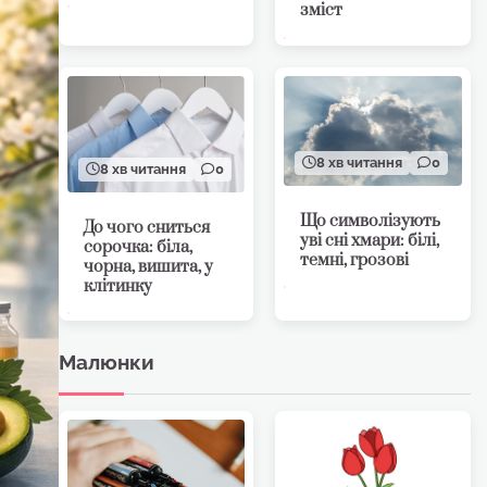
зміст
8 хв читання
0
8 хв читання
0
Що символізують
До чого сниться
уві сні хмари: білі,
сорочка: біла,
темні, грозові
чорна, вишита, у
клітинку
Малюнки