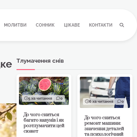
МОЛИТВИ
СОННИК
ЦІКАВЕ
КОНТАКТИ
Тлумачення снів
дке
5 хв читання
0
6 хв читання
0
До чого сниться
До чого сниться
багато кавунів і як
ремонт машини:
розтлумачити цей
значення деталей
сюжет
та психологічний