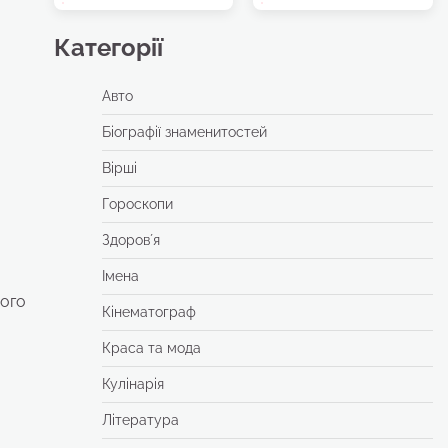
Категорії
Авто
Біографії знаменитостей
Вірші
Гороскопи
Здоровʼя
Імена
вого
Кінематограф
Краса та мода
Кулінарія
Література