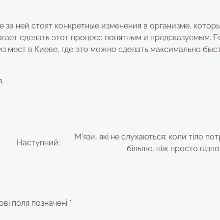
 за ней стоят конкретные изменения в организме, котор
гает сделать этот процесс понятным и предсказуемым. Е
з мест в Киеве, где это можно сделать максимально быс
.
М’язи, які не слухаються: коли тіло по
Наступний:
більше, ніж просто відп
ові поля позначені
*