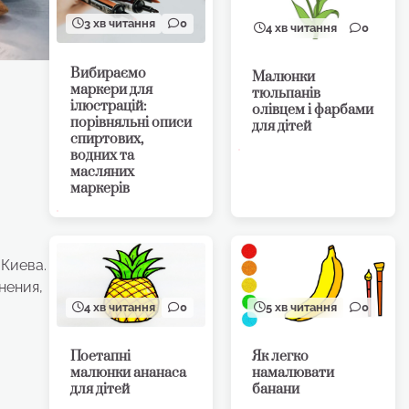
3 хв читання
0
4 хв читання
0
Вибираємо
Малюнки
маркери для
тюльпанів
ілюстрацій:
олівцем і фарбами
порівняльні описи
для дітей
спиртових,
водних та
масляних
маркерів
Киева.
нения,
4 хв читання
0
5 хв читання
0
Поетапні
Як легко
малюнки ананаса
намалювати
для дітей
банани