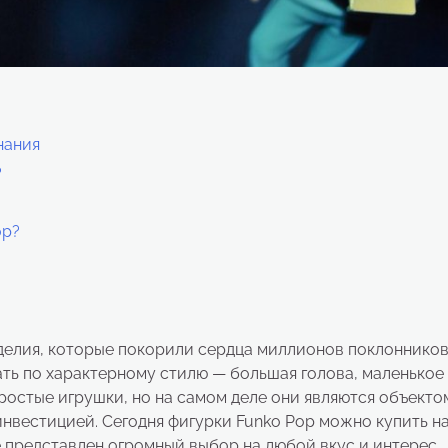
нания
?
op?
делия, которые покорили сердца миллионов поклоннико
ать по характерному стилю — большая голова, маленькое
простые игрушки, но на самом деле они являются объекто
нвестицией. Сегодня фигурки Funko Pop можно купить н
де представлен огромный выбор на любой вкус и интерес.