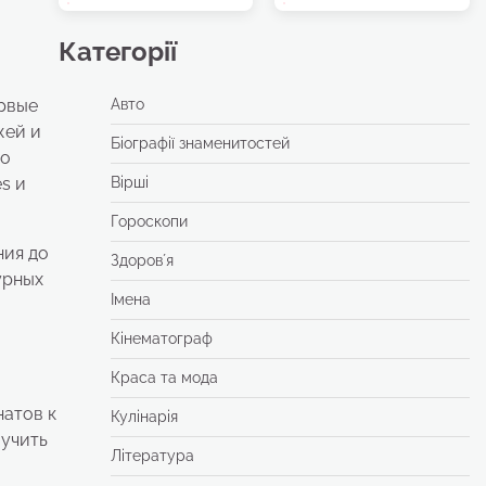
Категорії
ервые
Авто
жей и
Біографії знаменитостей
по
es и
Вірші
Гороскопи
ния до
Здоровʼя
урных
Імена
Кінематограф
Краса та мода
натов к
Кулінарія
лучить
Література