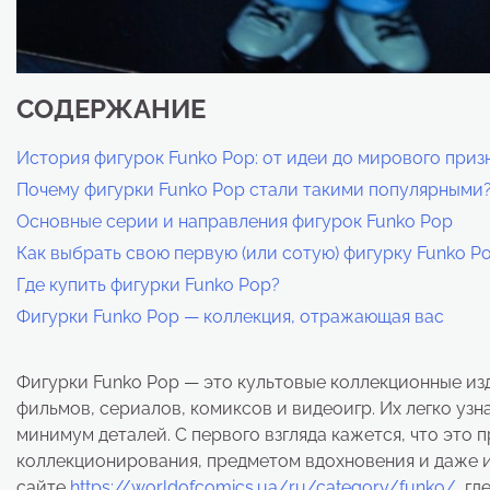
СОДЕРЖАНИЕ
История фигурок Funko Pop: от идеи до мирового приз
Почему фигурки Funko Pop стали такими популярными
Основные серии и направления фигурок Funko Pop
Как выбрать свою первую (или сотую) фигурку Funko P
Где купить фигурки Funko Pop?
Фигурки Funko Pop — коллекция, отражающая вас
Фигурки Funko Pop — это культовые коллекционные из
фильмов, сериалов, комиксов и видеоигр. Их легко узн
минимум деталей. С первого взгляда кажется, что это 
коллекционирования, предметом вдохновения и даже и
сайте
https://worldofcomics.ua/ru/category/funko/
, г