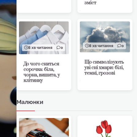
зміст
8 хв читання
0
8 хв читання
0
Що символізують
До чого сниться
уві сні хмари: білі,
сорочка: біла,
темні, грозові
чорна, вишита, у
клітинку
Малюнки