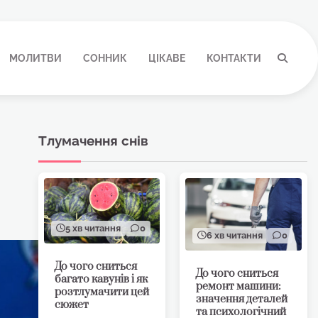
МОЛИТВИ
СОННИК
ЦІКАВЕ
КОНТАКТИ
Тлумачення снів
5 хв читання
0
6 хв читання
0
До чого сниться
До чого сниться
багато кавунів і як
ремонт машини:
розтлумачити цей
значення деталей
сюжет
та психологічний