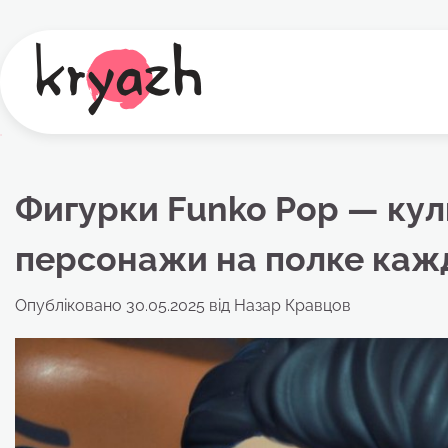
Перейти
до
вмісту
Фигурки Funko Pop — ку
персонажи на полке каж
Опубліковано
30.05.2025
від
Назар Кравцов