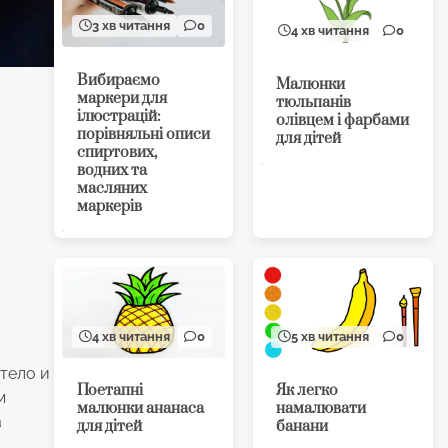
3 хв читання
0
4 хв читання
0
Вибираємо
Малюнки
маркери для
тюльпанів
ілюстрацій:
олівцем і фарбами
порівняльні описи
для дітей
спиртових,
водних та
масляних
маркерів
4 хв читання
0
5 хв читання
0
в
 тело и
Поетапні
Як легко
м
малюнки ананаса
намалювати
а
для дітей
банани