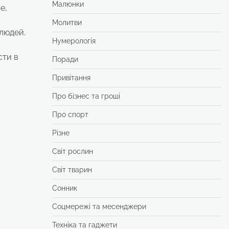
Малюнки
е,
Молитви
людей.
Нумерологія
сти в
Поради
Привітання
Про бізнес та гроші
Про спорт
Різне
Світ рослин
Світ тварин
Сонник
Соцмережі та месенджери
Техніка та гаджети