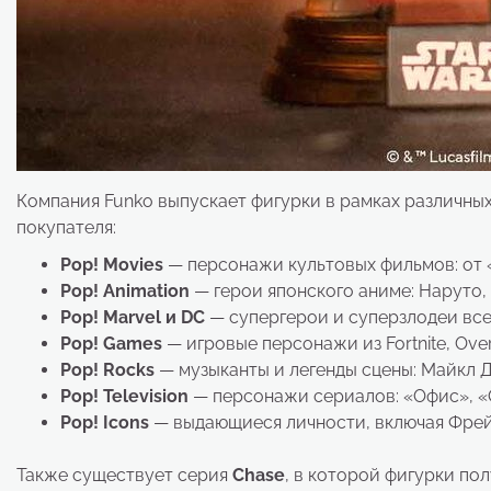
Компания Funko выпускает фигурки в рамках различных
покупателя:
Pop! Movies
— персонажи культовых фильмов: от «
Pop! Animation
— герои японского аниме: Наруто, 
Pop! Marvel и DC
— супергерои и суперзлодеи все
Pop! Games
— игровые персонажи из Fortnite, Over
Pop! Rocks
— музыканты и легенды сцены: Майкл Д
Pop! Television
— персонажи сериалов: «Офис», «О
Pop! Icons
— выдающиеся личности, включая Фрей
Также существует серия
Chase
, в которой фигурки по