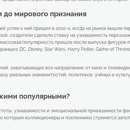
и до мирового признания
ий успех к ней пришел в 2010-х, когда на рынок вышли п
урой, создатели сделали ставку на узнаваемость персона
 массовая популярность пришла после выпуска фигурок 
ншиз: DC, Disney, Star Wars, Harry Potter, Game of Thron
лей, охватывающих все направления: от кино и телевиде
разу реальных знаменитостей, политиков, учёных и культ
акими популярными?
стоты, узнаваемости и эмоциональной привязанности фа
о которым коллекционеры и поклонники стремятся запо