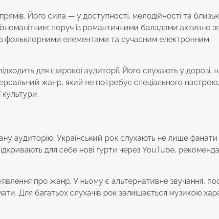
рямів. Його сила — у доступності, мелодійності та близьк
різноманітним: поруч із романтичними баладами активно з
сні з фольклорними елементами та сучасним електронним
ідходить для широкої аудиторії. Його слухають у дорозі, 
іверсальний жанр, який не потребує спеціального настрою,
 культури.
іддану аудиторію. Український рок слухають не лише фанати
 відкривають для себе нові гурти через YouTube, рекомендац
явлення про жанр. У ньому є альтернативне звучання, по
рмати. Для багатьох слухачів рок залишається музикою хар