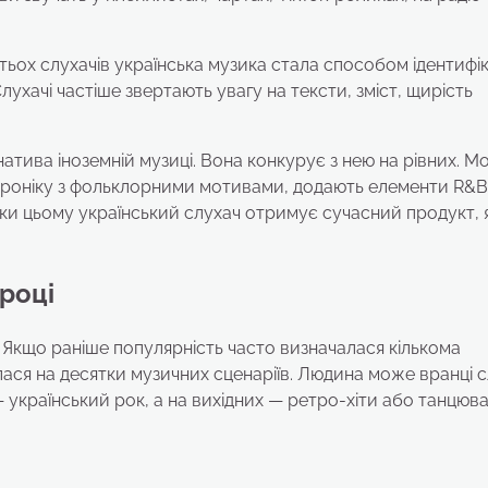
ьох слухачів українська музика стала способом ідентифіка
Слухачі частіше звертають увагу на тексти, зміст, щирість
натива іноземній музиці. Вона конкурує з нею на рівних. М
роніку з фольклорними мотивами, додають елементи R&B,
дяки цьому український слухач отримує сучасний продукт, 
 році
 Якщо раніше популярність часто визначалася кількома
ася на десятки музичних сценаріїв. Людина може вранці 
 — український рок, а на вихідних — ретро-хіти або танцюв