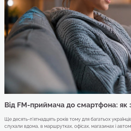
Від FM-приймача до смартфона: як
Ще десять-п’ятнадцять років тому для багатьох україн
слухали вдома, в маршрутках, офісах, магазинах і автомо