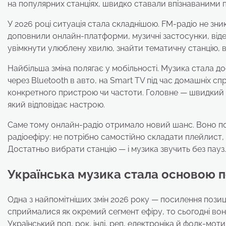
на популярних станціях, швидко ставали впізнаваними по
У 2026 році ситуація стала складнішою. FM-радіо не зн
доповнили онлайн-платформи, музичні застосунки, віде
увімкнути улюблену хвилю, знайти тематичну станцію, 
Найбільша зміна полягає у мобільності. Музика стала 
через Bluetooth в авто, на Smart TV під час домашніх спр
конкретного пристрою чи частоти. Головне — швидкий д
який відповідає настрою.
Саме тому онлайн-радіо отримало новий шанс. Воно п
радіоефіру: не потрібно самостійно складати плейлист,
Достатньо вибрати станцію — і музика звучить без пауз.
Українська музика стала основою 
Одна з найпомітніших змін 2026 року — посилення позиці
сприймалися як окремий сегмент ефіру, то сьогодні в
Український поп, рок, інді, реп, електроніка й фолк-моти