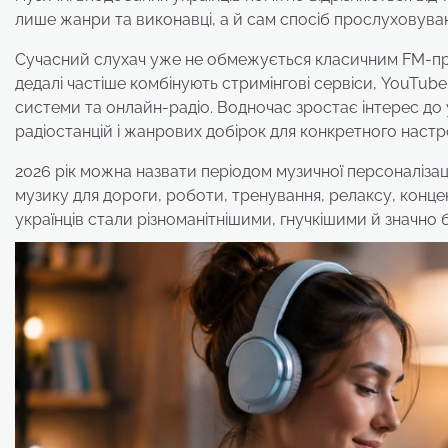
лише жанри та виконавці, а й сам спосіб прослуховува
Сучасний слухач уже не обмежується класичним FM-пр
дедалі частіше комбінують стримінгові сервіси, YouTube
системи та онлайн-радіо. Водночас зростає інтерес до 
радіостанцій і жанрових добірок для конкретного настро
2026 рік можна назвати періодом музичної персоналізац
музику для дороги, роботи, тренування, релаксу, концен
українців стали різноманітнішими, гнучкішими й значно