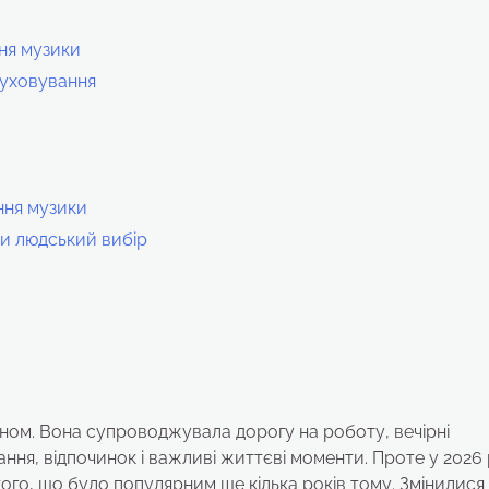
ня музики
луховування
ння музики
ли людський вибір
оном. Вона супроводжувала дорогу на роботу, вечірні
ння, відпочинок і важливі життєві моменти. Проте у 2026 
 того, що було популярним ще кілька років тому. Змінилися