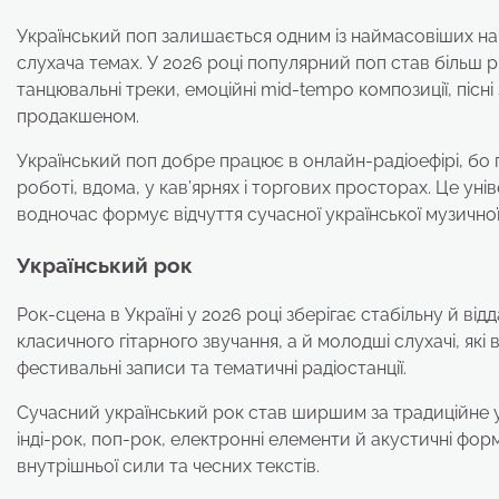
Український поп залишається одним із наймасовіших нап
слухача темах. У 2026 році популярний поп став більш 
танцювальні треки, емоційні mid-tempo композиції, пі
продакшеном.
Український поп добре працює в онлайн-радіоефірі, бо п
роботі, вдома, у кав’ярнях і торгових просторах. Це ун
водночас формує відчуття сучасної української музичної
Український рок
Рок-сцена в Україні у 2026 році зберігає стабільну й в
класичного гітарного звучання, а й молодші слухачі, які
фестивальні записи та тематичні радіостанції.
Сучасний український рок став ширшим за традиційне у
інді-рок, поп-рок, електронні елементи й акустичні фо
внутрішньої сили та чесних текстів.