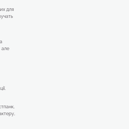
их для
вучать
на
 але
ії,
стпанк,
актеру,