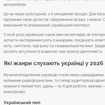
автомобілях.
Це не лише культурний, а й емоційний процес. Для багат
підтримки своїх артистів і збереження зв’язку з мовою. 
виконання та впізнаваний український контекст.
У 2026 році українська сцена вже не виглядає як альтер
артисти експериментують із жанрами, поєднують елект
хопу, синтпопу, інді-року та танцювальної музики. Зав
звучить актуально й водночас має власну ідентичність.
Які жанри слухають українці у 2026
Музичні вподобання українців стали менш однорідними.
великими радіоформатами, то тепер аудиторія розділил
новини й легкий поп, удень — lo-fi для роботи, ввечері
електроніку.
Український поп