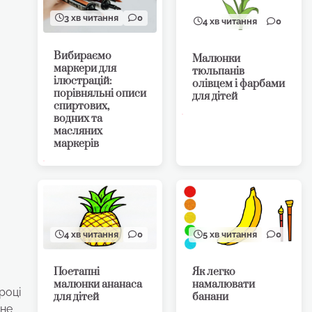
3 хв читання
0
4 хв читання
0
Вибираємо
Малюнки
маркери для
тюльпанів
ілюстрацій:
олівцем і фарбами
порівняльні описи
для дітей
спиртових,
водних та
масляних
маркерів
4 хв читання
0
5 хв читання
0
Поетапні
Як легко
малюнки ананаса
намалювати
році
для дітей
банани
 не