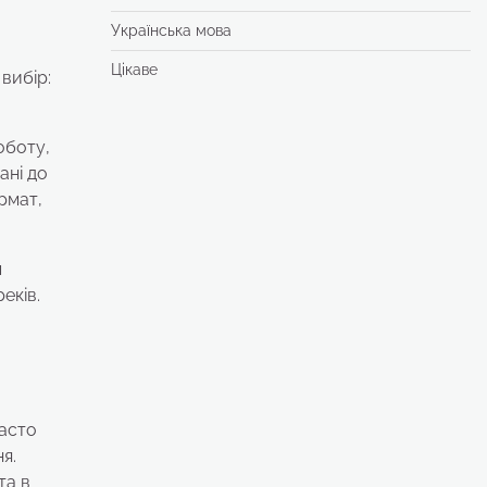
Українська мова
Цікаве
вибір:
оботу,
ані до
рмат,
м
еків.
часто
я.
та в