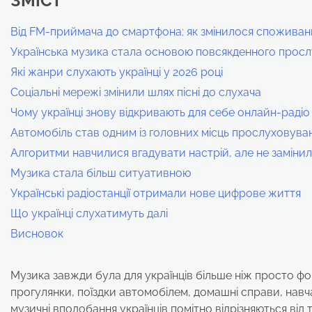
ЗМІСТ
Від FM-приймача до смартфона: як змінилося споживан
Українська музика стала основою повсякденного прос
Які жанри слухають українці у 2026 році
Соціальні мережі змінили шлях пісні до слухача
Чому українці знову відкривають для себе онлайн-радіо
Автомобіль став одним із головних місць прослуховува
Алгоритми навчилися вгадувати настрій, але не заміни
Музика стала більш ситуативною
Українські радіостанції отримали нове цифрове життя
Що українці слухатимуть далі
Висновок
Музика завжди була для українців більше ніж просто ф
прогулянки, поїздки автомобілем, домашні справи, навча
музичні вподобання українців помітно відрізняються від