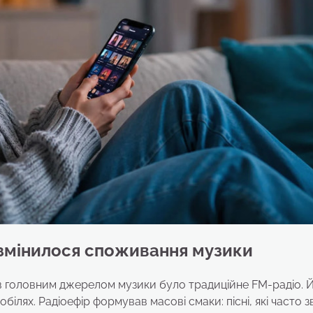
 змінилося споживання музики
ців головним джерелом музики було традиційне FM-радіо. 
білях. Радіоефір формував масові смаки: пісні, які часто 