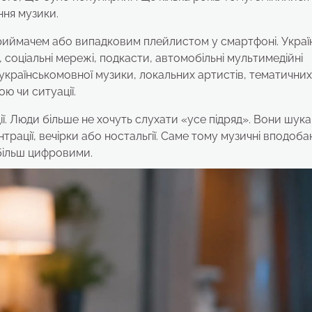
ння музики.
иймачем або випадковим плейлистом у смартфоні. Україн
, соціальні мережі, подкасти, автомобільні мультимедійні
українськомовної музики, локальних артистів, тематичних
ю чи ситуації.
ії. Люди більше не хочуть слухати «усе підряд». Вони шук
трації, вечірки або ностальгії. Саме тому музичні вподоба
 більш цифровими.