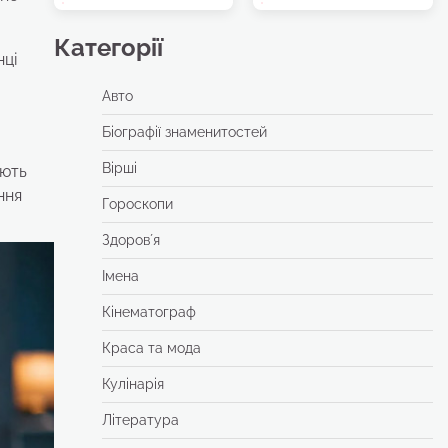
Категорії
ці
Авто
Біографії знаменитостей
Вірші
ають
ння
Гороскопи
Здоровʼя
Імена
Кінематограф
Краса та мода
Кулінарія
Література