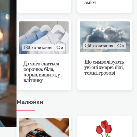
зміст
8 хв читання
0
8 хв читання
0
Що символізують
До чого сниться
уві сні хмари: білі,
сорочка: біла,
темні, грозові
чорна, вишита, у
клітинку
Малюнки