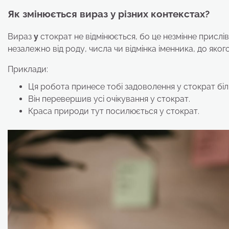
Як змінюється вираз у різних контекстах?
Вираз
у
стократ не відмінюється, бо це незмінне прис
незалежно від роду, числа чи відмінка іменника, до яког
Приклади:
Ця робота принесе тобі задоволення у стократ біл
Він перевершив усі очікування у стократ.
Краса природи тут посилюється у стократ.