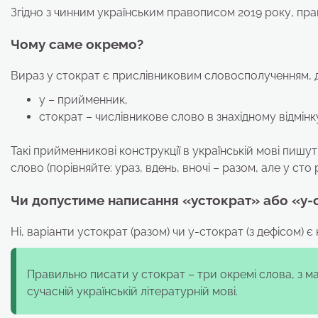
Згідно з чинним українським правописом 2019 року, прав
Чому саме окремо?
Вираз у стократ є прислівниковим словосполученням, д
у – прийменник,
стократ – числівникове слово в знахідному відмінку
Такі прийменникові конструкції в українській мові пиш
слово (порівняйте: ураз, вдень, вночі – разом, але у сто р
Чи допустиме написання «устократ» або «у-
Ні, варіанти устократ (разом) чи у-стократ (з дефісом)
Правильно писати у стократ – три окремі слова, з ма
сучасній українській літературній мові.