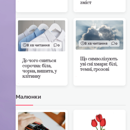
зміст
8 хв читання
0
8 хв читання
0
Що символізують
До чого сниться
уві сні хмари: білі,
сорочка: біла,
темні, грозові
чорна, вишита, у
клітинку
Малюнки