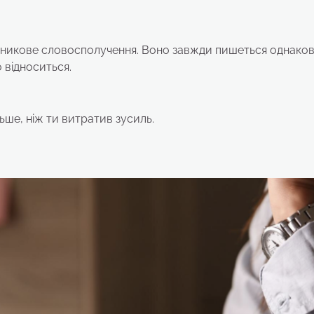
лівникове словосполучення. Воно завжди пишеться однако
о відноситься.
ьше, ніж ти витратив зусиль.