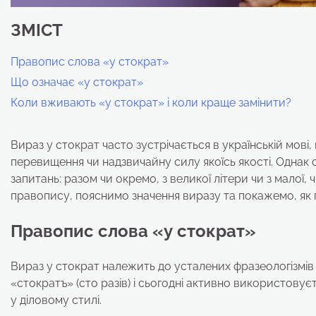
ЗМІСТ
Правопис слова «у стократ»
Що означає «у стократ»
Коли вживають «у стократ» і коли краще замінити?
Вираз у стократ часто зустрічається в українській мові
перевищення чи надзвичайну силу якоїсь якості. Однак
запитань: разом чи окремо, з великої літери чи з малої, 
правопису, пояснимо значення виразу та покажемо, як
Правопис слова «у стократ»
Вираз у стократ належить до усталених фразеологізмів 
«стократъ» (сто разів) і сьогодні активно використовуєт
у діловому стилі.