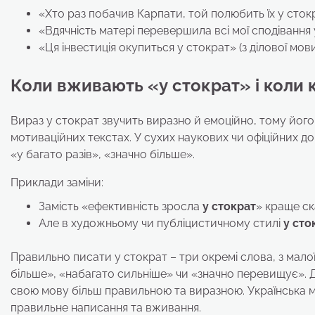
«Хто раз побачив Карпати, той полюбить їх у стокра
«Вдячність матері перевершила всі мої сподівання у
«Ця інвестиція окупиться у стократ» (з ділової мови
Коли вживають «у стократ» і коли 
Вираз у стократ звучить виразно й емоційно, тому його
мотиваційних текстах. У сухих наукових чи офіційних до
«у багато разів», «значно більше».
Приклади заміни:
Замість «ефективність зросла
у стократ
» краще ск
Але в художньому чи публіцистичному стилі
у сто
Правильно писати у стократ – три окремі слова, з малої
більше», «набагато сильніше» чи «значно перевищує». 
свою мову більш правильною та виразною. Українська мо
правильне написання та вживання.