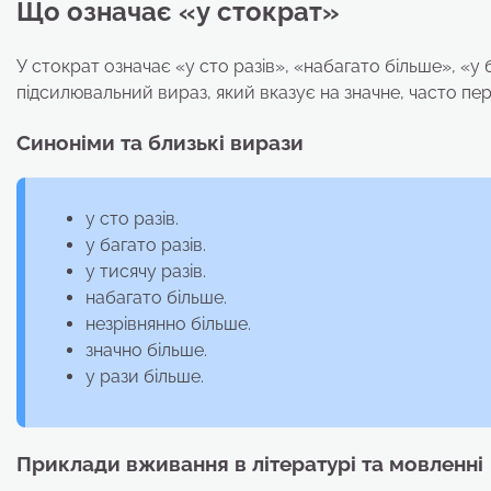
Що означає «у стократ»
У стократ означає «у сто разів», «набагато більше», «
підсилювальний вираз, який вказує на значне, часто пер
Синоніми та близькі вирази
у сто разів.
у багато разів.
у тисячу разів.
набагато більше.
незрівнянно більше.
значно більше.
у рази більше.
Приклади вживання в літературі та мовленні