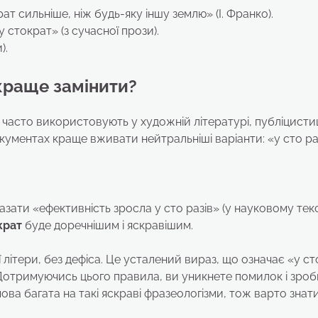
т сильніше, ніж будь-яку іншу землю» (І. Франко).
 стократ» (з сучасної прози).
).
краще замінити?
 часто використовують у художній літературі, публіцистиц
кументах краще вживати нейтральніші варіанти: «у сто ра
азати «ефективність зросла у сто разів» (у науковому текст
крат
буде доречнішим і яскравішим.
 літери, без дефіса. Це усталений вираз, що означає «у ст
Дотримуючись цього правила, ви уникнете помилок і зро
ва багата на такі яскраві фразеологізми, тож варто знати