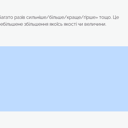
у багато разів сильніше/більше/краще/гірше» тощо. Це
ебільшене збільшення якоїсь якості чи величини.