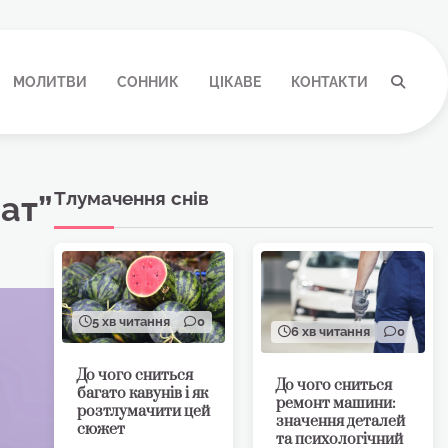
МОЛИТВИ
СОННИК
ЦІКАВЕ
КОНТАКТИ
Тлумачення снів
ат”
5 хв читання
0
6 хв читання
0
До чого сниться
До чого сниться
багато кавунів і як
ремонт машини:
розтлумачити цей
значення деталей
сюжет
та психологічний