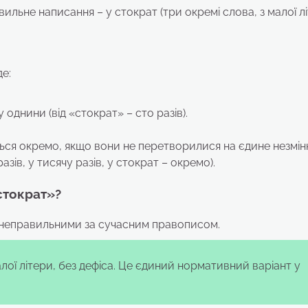
ильне написання – у стократ (три окремі слова, з малої лі
е:
 однини (від «стократ» – сто разів).
уться окремо, якщо вони не перетворилися на єдине незмін
азів, у тисячу разів, у стократ – окремо).
стократ»?
 є неправильними за сучасним правописом.
лої літери, без дефіса. Це єдиний нормативний варіант у