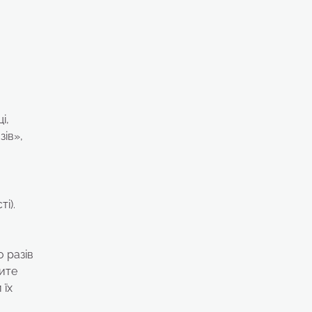
і,
зів»,
і).
о разів
бите
 їх