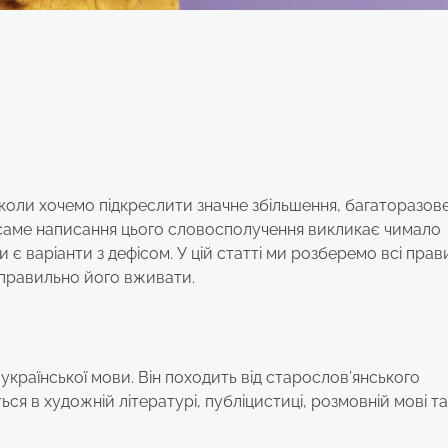
, коли хочемо підкреслити значне збільшення, багаторазов
 саме написання цього словосполучення викликає чимало
чи є варіанти з дефісом. У цій статті ми розберемо всі пра
 правильно його вживати.
української мови. Він походить від старослов’янського
ься в художній літературі, публіцистиці, розмовній мові та