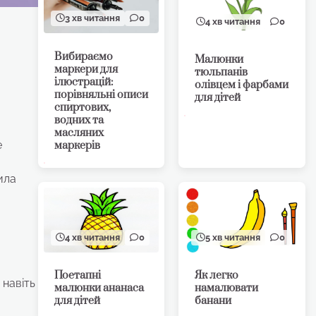
3 хв читання
0
4 хв читання
0
Вибираємо
Малюнки
маркери для
тюльпанів
ілюстрацій:
олівцем і фарбами
порівняльні описи
для дітей
спиртових,
водних та
масляних
е
маркерів
вила
4 хв читання
0
5 хв читання
0
Поетапні
Як легко
 навіть
малюнки ананаса
намалювати
для дітей
банани