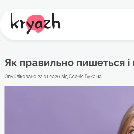
Перейти
до
вмісту
Як правильно пишеться і 
Опубліковано
22.01.2026
від
Єсенія Буксіна