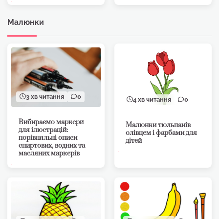
Малюнки
3 хв читання
0
4 хв читання
0
Вибираємо маркери
Малюнки тюльпанів
для ілюстрацій:
олівцем і фарбами для
порівняльні описи
дітей
спиртових, водних та
масляних маркерів