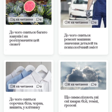
5 хв читання
0
6 хв читання
0
До чого сниться багато
До чого сниться
кавунів і як
ремонт машини:
розтлумачити цей
значення деталей та
сюжет
психологічний зміст
8 хв читання
0
8 хв читання
0
Що символізують уві
До чого сниться
сні хмари: білі, темні,
сорочка: біла, чорна,
грозові
вишита, у клітинку