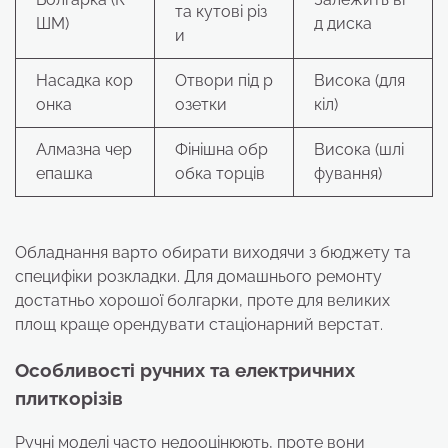
та кутові різ
ШМ)
д диска
и
Насадка кор
Отвори під р
Висока (для
онка
озетки
кіл)
Алмазна чер
Фінішна обр
Висока (шлі
епашка
обка торців
фування)
Обладнання варто обирати виходячи з бюджету та
специфіки розкладки. Для домашнього ремонту
достатньо хорошої болгарки, проте для великих
площ краще орендувати стаціонарний верстат.
Особливості ручних та електричних
плиткорізів
Ручні моделі часто недооцінюють, проте вони