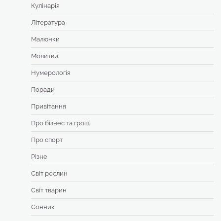
Кулінарія
Література
Малюнки
Молитви
Нумерологія
Поради
Привітання
Про бізнес та гроші
Про спорт
Різне
Світ рослин
Світ тварин
Сонник