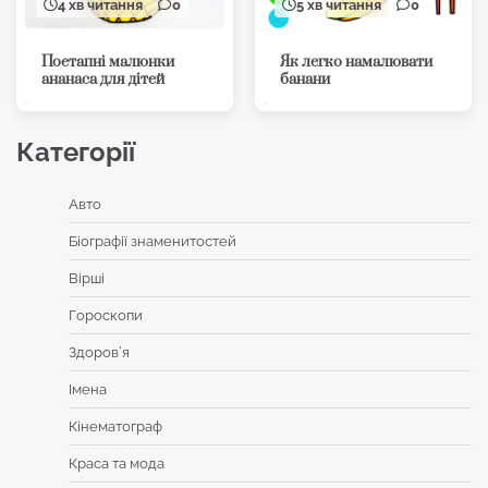
4 хв читання
0
5 хв читання
0
Поетапні малюнки
Як легко намалювати
ананаса для дітей
банани
Категорії
Авто
Біографії знаменитостей
Вірші
Гороскопи
Здоровʼя
Імена
Кінематограф
Краса та мода