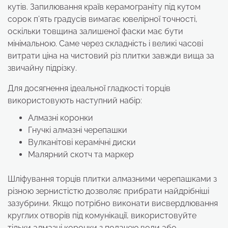
кутів. Запилювання країв керамограніту під кутом
сорок п’ять градусів вимагає ювелірної точності,
оскільки товщина залишеної фаски має бути
мінімальною. Саме через складність і великі часові
витрати ціна на чистовий різ плитки завжди вища за
звичайну підрізку.
Для досягнення ідеальної гладкості торців
використовують наступний набір:
Алмазні коронки
Гнучкі алмазні черепашки
Вулканітові керамічні диски
Малярний скотч та маркер
Шліфування торців плитки алмазними черепашками з
різною зернистістю дозволяє прибрати найдрібніші
зазубрини. Якщо потрібно виконати висвердлювання
круглих отворів під комунікації, використовуйте
тільки алмазні коронки з подачею води або