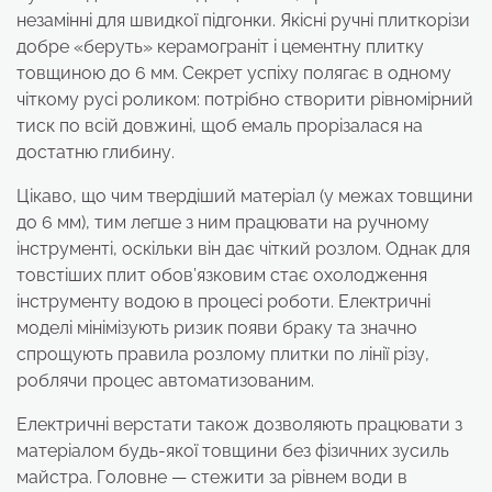
незамінні для швидкої підгонки. Якісні ручні плиткорізи
добре «беруть» керамограніт і цементну плитку
товщиною до 6 мм. Секрет успіху полягає в одному
чіткому русі роликом: потрібно створити рівномірний
тиск по всій довжині, щоб емаль прорізалася на
достатню глибину.
Цікаво, що чим твердіший матеріал (у межах товщини
до 6 мм), тим легше з ним працювати на ручному
інструменті, оскільки він дає чіткий розлом. Однак для
товстіших плит обов’язковим стає охолодження
інструменту водою в процесі роботи. Електричні
моделі мінімізують ризик появи браку та значно
спрощують правила розлому плитки по лінії різу,
роблячи процес автоматизованим.
Електричні верстати також дозволяють працювати з
матеріалом будь-якої товщини без фізичних зусиль
майстра. Головне — стежити за рівнем води в