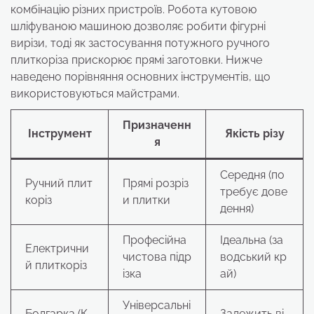
комбінацію різних пристроїв. Робота кутовою
шліфуваною машиною дозволяє робити фігурні
вирізи, тоді як застосування потужного ручного
плиткоріза прискорює прямі заготовки. Нижче
наведено порівняння основних інструментів, що
використовуються майстрами.
Призначенн
Інструмент
Якість різу
я
Середня (по
Ручний плит
Прямі розріз
требує дове
коріз
и плитки
дення)
Професійна
Ідеальна (за
Електрични
чистова підр
водський кр
й плиткоріз
ізка
ай)
Універсальні
Болгарка (К
Залежить ві