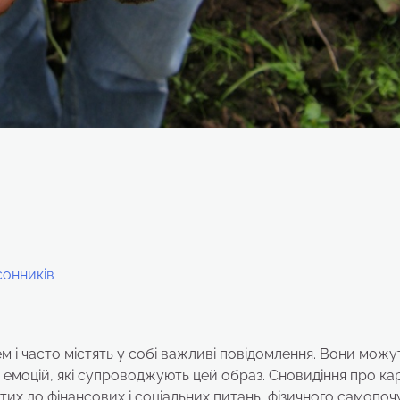
сонників
 і часто містять у собі важливі повідомлення. Вони можу
та емоцій, які супроводжують цей образ. Сновидіння про к
тих до фінансових і соціальних питань, фізичного самопоч