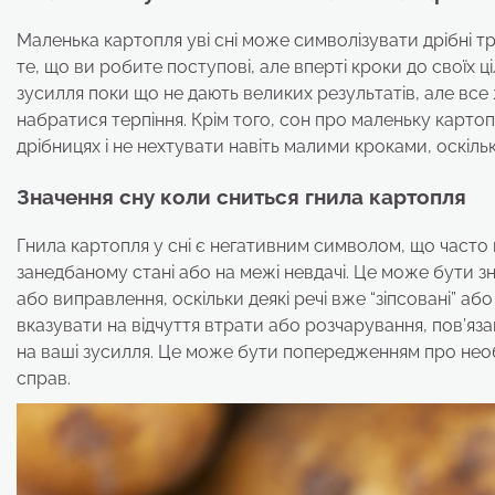
Маленька картопля уві сні може символізувати дрібні т
те, що ви робите поступові, але вперті кроки до своїх 
зусилля поки що не дають великих результатів, але все
набратися терпіння. Крім того, сон про маленьку карто
дрібницях і не нехтувати навіть малими кроками, оскіл
Значення сну коли сниться гнила картопля
Гнила картопля у сні є негативним символом, що часто 
занедбаному стані або на межі невдачі. Це може бути з
або виправлення, оскільки деякі речі вже “зіпсовані” аб
вказувати на відчуття втрати або розчарування, пов’яз
на ваші зусилля. Це може бути попередженням про необх
справ.