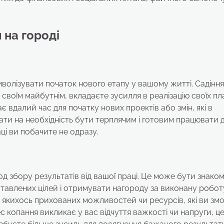
 на городі
волізувати початок нового етапу у вашому житті. Садіння
 своїм майбутнім, вкладаєте зусилля в реалізацію своїх пла
 вдалий час для початку нових проектів або змін, які в
ти на необхідність бути терплячим і готовим працювати 
ці ви побачите не одразу.
од збору результатів від вашої праці. Це може бути знако
тавлених цілей і отримувати нагороду за виконану робот
 якихось прихованих можливостей чи ресурсів, які ви зм
 копання викликає у вас відчуття важкості чи напруги, ц