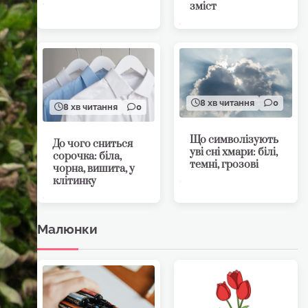
зміст
8 хв читання
0
8 хв читання
0
Що символізують
До чого сниться
уві сні хмари: білі,
сорочка: біла,
темні, грозові
чорна, вишита, у
клітинку
Малюнки