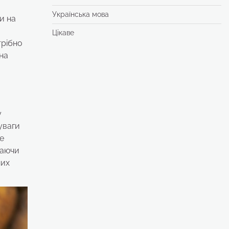
Українська мова
и на
Цікаве
трібно
на
у
уваги
же
жаючи
них