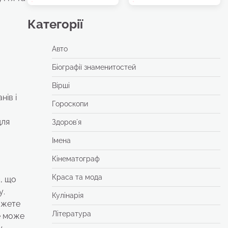
Категорії
Авто
Біографії знаменитостей
Вірші
нів і
Гороскопи
для
Здоровʼя
Імена
Кінематограф
Краса та мода
м, що
у.
Кулінарія
ожете
Література
е може