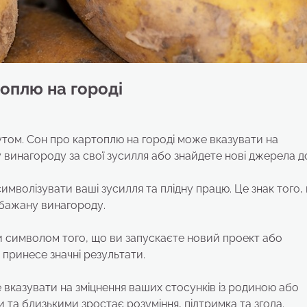
топлю на городі
том. Сон про картоплю на городі може вказувати на
 винагороду за свої зусилля або знайдете нові джерела д
имволізувати ваші зусилля та плідну працю. Це знак того,
 бажану винагороду.
и символом того, що ви запускаєте новий проект або
принесе значні результати.
е вказувати на зміцнення ваших стосунків із родиною або
 та близькими зростає розуміння, підтримка та згода.