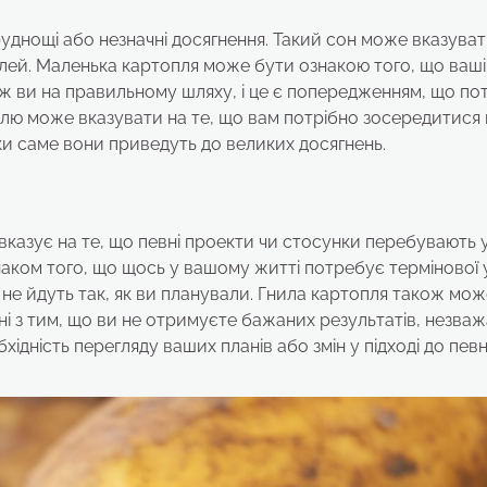
руднощі або незначні досягнення. Такий сон може вказуват
цілей. Маленька картопля може бути ознакою того, що ваші
 ж ви на правильному шляху, і це є попередженням, що по
плю може вказувати на те, що вам потрібно зосередитися 
ьки саме вони приведуть до великих досягнень.
вказує на те, що певні проекти чи стосунки перебувають 
наком того, що щось у вашому житті потребує термінової 
о не йдуть так, як ви планували. Гнила картопля також мо
ані з тим, що ви не отримуєте бажаних результатів, незва
ідність перегляду ваших планів або змін у підході до пев