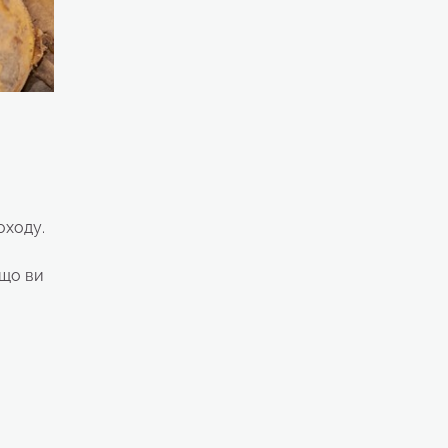
оходу.
 що ви