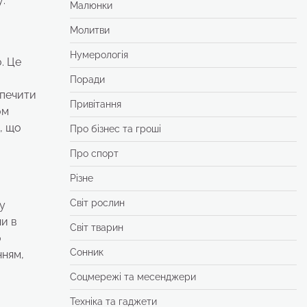
.
Малюнки
Молитви
Нумерологія
. Це
Поради
зпечити
Привітання
ом
, що
Про бізнес та гроші
Про спорт
Різне
Світ рослин
у
чи в
Світ тварин
о
Сонник
нням,
Соцмережі та месенджери
Техніка та гаджети