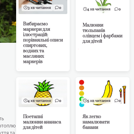
3 хв читання
0
4 хв читання
0
Вибираємо
Малюнки
маркери для
тюльпанів
ілюстрацій:
олівцем і фарбами
порівняльні описи
для дітей
спиртових,
водних та
масляних
маркерів
4 хв читання
0
5 хв читання
0
Поетапні
Як легко
ть
малюнки ананаса
намалювати
артоплю
для дітей
банани
уття та