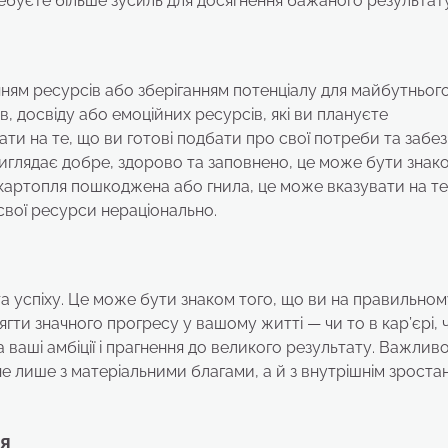
ебуєте більше зусиль для досягнення бажаного результату
нням ресурсів або зберіганням потенціалу для майбутнього
, досвіду або емоційних ресурсів, які ви плануєте
и на те, що ви готові подбати про свої потреби та забе
иглядає добре, здорово та заповнено, це може бути знак
 картопля пошкоджена або гнила, це може вказувати на те
свої ресурси нераціонально.
та успіху. Це може бути знаком того, що ви на правильном
ти значного прогресу у вашому житті — чи то в кар’єрі, 
ваші амбіції і прагнення до великого результату. Важлив
не лише з матеріальними благами, а й з внутрішнім зроста
ля