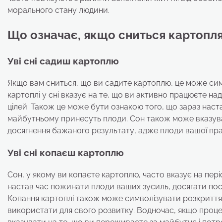
морального стану людини.
Що означає, якщо сниться картопля
Уві сні садиш картоплю
Якщо вам сниться, що ви садите картоплю, це може сим
картоплі у сні вказує на те, що ви активно працюєте над
цілей. Також це може бути ознакою того, що зараз настає
майбутньому принесуть плоди. Сон також може вказува
досягнення бажаного результату, адже плоди вашої пра
Уві сні копаєш картоплю
Сон, у якому ви копаєте картоплю, часто вказує на пері
настав час пожинати плоди ваших зусиль, досягати пос
Копання картоплі також може символізувати розкриття
використати для свого розвитку. Водночас, якщо процес