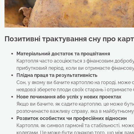
Позитивні трактування сну про кар
Матеріальний достаток та процвітання
Картопля часто асоціюється з фінансовим добробу
прибутковий період, коли ви отримаєте фінансову
Плідна праця та результативність
Сон, у якому ви бачите картоплю на городі, може с
невдовзі зберете плоди своїх старань і отримаєте
Нове починання або успіх у нових проектах
Якщо ви бачите, як садите картоплю, це може бут
розпочинаєте важливу справу, яка в майбутньому 
Розвиток особистих чи професійних відносин
Картопля, як символ гармонії та стабільності, мож
колегами. Це може бути ознакою того, що між вами