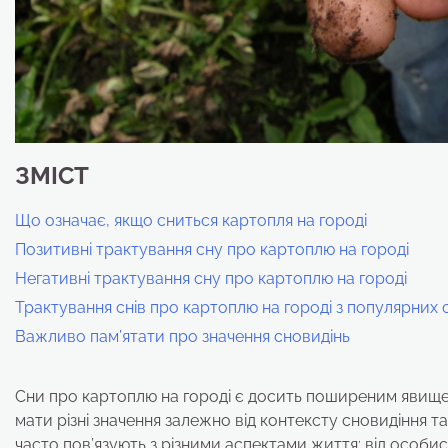
ЗМІСТ
Що означає, якщо сниться картопля на городі
Позитивні трактування сну про картоплю на городі
Негативні трактування сну про картоплю на городі
Трактування снів про картоплю на городі з популярних 
Важливо пам’ятати про значення сновидінь
Сни про картоплю на городі є досить поширеним явищем
мати різні значення залежно від контексту сновидіння 
часто пов’язують з різними аспектами життя: від особис