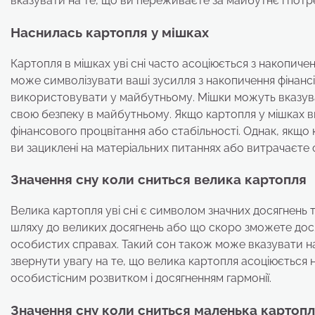
вказувати на те, що ви переживаєте за майбутнє і потр
Наснилась картопля у мішках
Картопля в мішках уві сні часто асоціюється з накопиче
може символізувати ваші зусилля з накопичення фінансів
використовувати у майбутньому. Мішки можуть вказуват
свою безпеку в майбутньому. Якщо картопля у мішках в
фінансового процвітання або стабільності. Однак, якщо
ви зациклені на матеріальних питаннях або витрачаєте 
Значення сну коли сниться велика картопля
Велика картопля уві сні є символом значних досягнень 
шляху до великих досягнень або що скоро зможете досяг
особистих справах. Такий сон також може вказувати на 
звернути увагу на те, що велика картопля асоціюється 
особистісним розвитком і досягненням гармонії.
Значення сну коли сниться маленька картоп