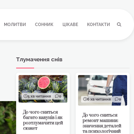
МОЛИТВИ
СОННИК
ЦІКАВЕ
КОНТАКТИ
Тлумачення снів
5 хв читання
0
6 хв читання
0
До чого сниться
До чого сниться
багато кавунів і як
ремонт машини:
розтлумачити цей
значення деталей
сюжет
та психологічний