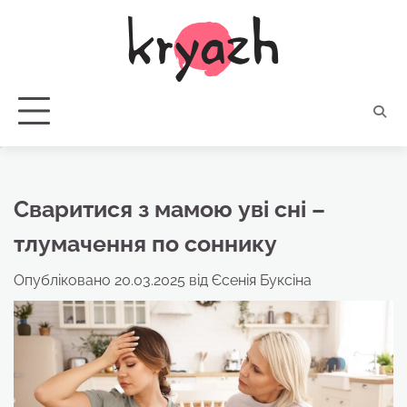
Перейти
до
вмісту
Сваритися з мамою уві сні –
тлумачення по соннику
Опубліковано
20.03.2025
від
Єсенія Буксіна