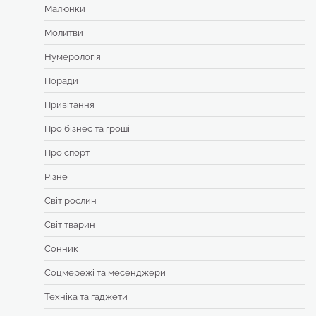
Малюнки
Молитви
Нумерологія
Поради
Привітання
Про бізнес та гроші
Про спорт
Різне
Світ рослин
Світ тварин
Сонник
Соцмережі та месенджери
Техніка та гаджети