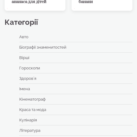
ананаса для дітей
банани
Категорії
Авто
Біографії знаменитостей
Вірші
Гороскопи
Здоровʼя
Імена
Кінематограф
Краса та мода
Кулінарія
Література