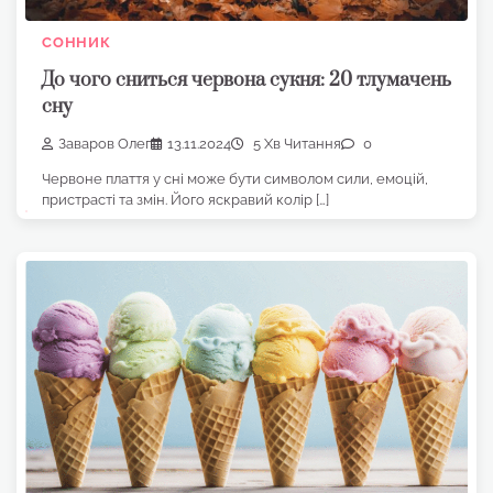
СОННИК
До чого сниться червона сукня: 20 тлумачень
сну
Заваров Олег
13.11.2024
5 Хв Читання
0
Червоне плаття у сні може бути символом сили, емоцій,
пристрасті та змін. Його яскравий колір […]