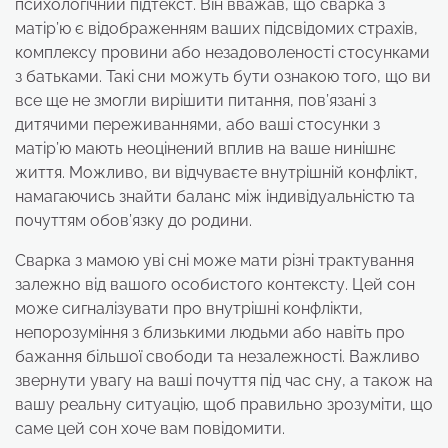
психологічний підтекст. Він вважав, що сварка з
матір’ю є відображенням ваших підсвідомих страхів,
комплексу провини або незадоволеності стосунками
з батьками. Такі сни можуть бути ознакою того, що ви
все ще не змогли вирішити питання, пов’язані з
дитячими переживаннями, або ваші стосунки з
матір’ю мають неоцінений вплив на ваше нинішнє
життя. Можливо, ви відчуваєте внутрішній конфлікт,
намагаючись знайти баланс між індивідуальністю та
почуттям обов’язку до родини.
Сварка з мамою уві сні може мати різні трактування
залежно від вашого особистого контексту. Цей сон
може сигналізувати про внутрішні конфлікти,
непорозуміння з близькими людьми або навіть про
бажання більшої свободи та незалежності. Важливо
звернути увагу на ваші почуття під час сну, а також на
вашу реальну ситуацію, щоб правильно зрозуміти, що
саме цей сон хоче вам повідомити.