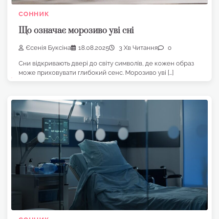
СОННИК
Що означає морозиво уві сні
Єсенія Буксіна
18.08.2025
3 Хв Читання
0
Сни відкривають двері до світу символів, де кожен образ
може приховувати глибокий сенс. Морозиво уві […]