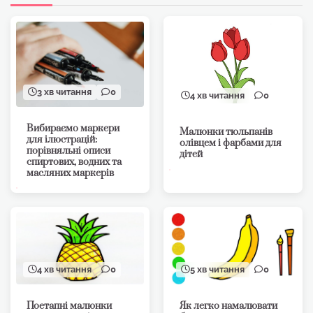
3 хв читання
0
4 хв читання
0
Вибираємо маркери
Малюнки тюльпанів
для ілюстрацій:
олівцем і фарбами для
порівняльні описи
дітей
спиртових, водних та
масляних маркерів
4 хв читання
0
5 хв читання
0
Поетапні малюнки
Як легко намалювати