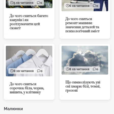
5 хв читання
0
6 хв читання
0
До чого сниться багато
До чого сниться
кавунів і як
ремонт машини:
розтлумачити цей
значення деталей та
сюжет
психологічний зміст
8 хв читання
0
8 хв читання
0
Що символізують уві
До чого сниться
сні хмари: білі, темні,
сорочка: біла, чорна,
грозові
вишита, у клітинку
Малюнки