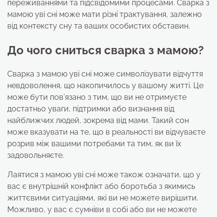
переживаннями та підсвідомими процесами. Сварка з
мамою уві сні може мати різні трактування, залежно
від контексту сну та ваших особистих обставин.
До чого сниться сварка з мамою?
Сварка з мамою уві сні може символізувати відчуття
невдоволення, що накопичилось у вашому житті. Це
може бути пов’язано з тим, що ви не отримуєте
достатньо уваги, підтримки або визнання від
найближчих людей, зокрема від мами. Такий сон
може вказувати на те, що в реальності ви відчуваєте
розрив між вашими потребами та тим, як ви їх
задовольняєте.
Лаятися з мамою уві сні може також означати, що у
вас є внутрішній конфлікт або боротьба з якимись
життєвими ситуаціями, які ви не можете вирішити.
Можливо, у вас є сумніви в собі або ви не можете