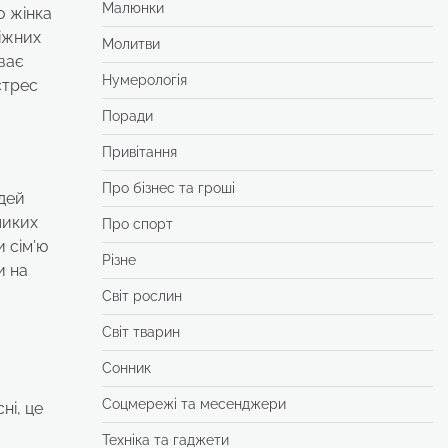
Малюнки
о жінка
ніжних
Молитви
уває
Нумерологія
стрес
Поради
Привітання
Про бізнес та гроші
ідей
ликих
Про спорт
 сім’ю
Різне
и на
Світ рослин
Світ тварин
Сонник
Соцмережі та месенджери
ні, це
Техніка та гаджети