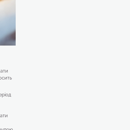
вати
носить
еріод
вати
рупою.