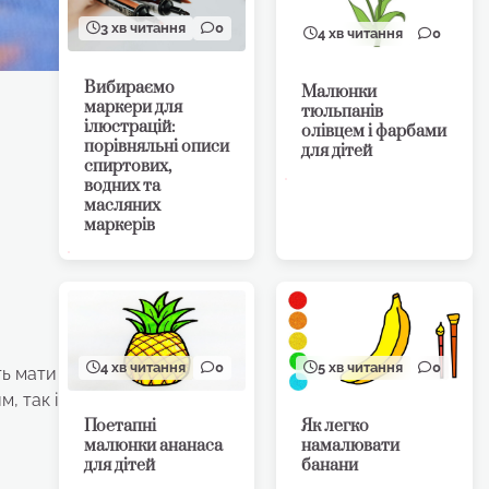
3 хв читання
0
4 хв читання
0
Вибираємо
Малюнки
маркери для
тюльпанів
ілюстрацій:
олівцем і фарбами
порівняльні описи
для дітей
спиртових,
водних та
масляних
маркерів
4 хв читання
0
5 хв читання
0
ть мати
, так і
Поетапні
Як легко
малюнки ананаса
намалювати
для дітей
банани