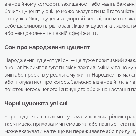
в емоційному комфорті, захищеності або навіть бажання
бачить цуценят у сні, це може вказувати на її готовніст
стосунків. Якщо цуценята здорові і веселі, сон може вка
себе щасливою і в рівновазі. Якщо ж цуценята з’являют
або невдоволення в певній сфері життя.
Сон про народження цуценят
Народження цуценят уві сні — це дуже позитивний знак
або навіть символізувати якісь важливі зміни у вашому 
змін або проектів у реальному житті. Народження мале
або піклуватися про когось. Залежно від емоцій, які ви
початок чогось нового і значущого або ж на настання пер
Чорні цуценята уві сні
Чорні цуценята в снах можуть мати декілька різних трак
таємницею, прихованими емоціями або навіть з негатив
може вказувати на те, що ви переживаєте або придушуєте