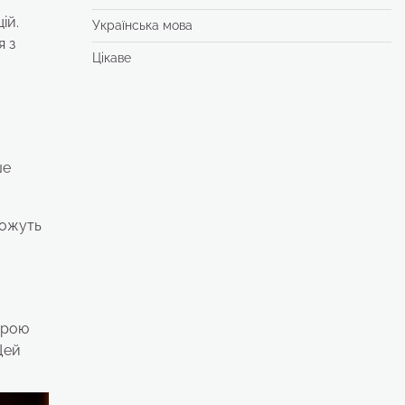
ій.
Українська мова
я з
Цікаве
ше
можуть
орою
Цей