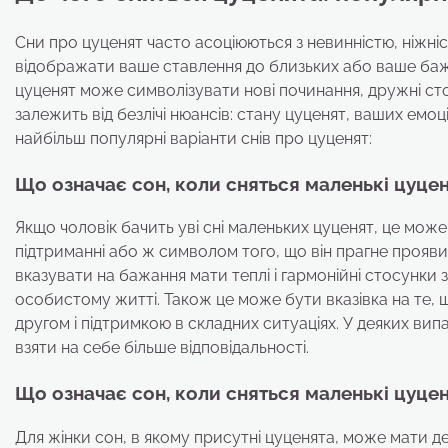
Сни про цуценят часто асоціюються з невинністю, ніжні
відображати ваше ставлення до близьких або ваше бажан
цуценят може символізувати нові починання, дружні ст
залежить від безлічі нюансів: стану цуценят, ваших емоц
найбільш популярні варіанти снів про цуценят:
Що означає сон, коли сняться маленькі цуцен
Якщо чоловік бачить уві сні маленьких цуценят, це мож
підтриманні або ж символом того, що він прагне проявит
вказувати на бажання мати теплі і гармонійні стосунки 
особистому житті. Також це може бути вказівка на те, 
другом і підтримкою в складних ситуаціях. У деяких в
взяти на себе більше відповідальності.
Що означає сон, коли сняться маленькі цуцен
Для жінки сон, в якому присутні цуценята, може мати д