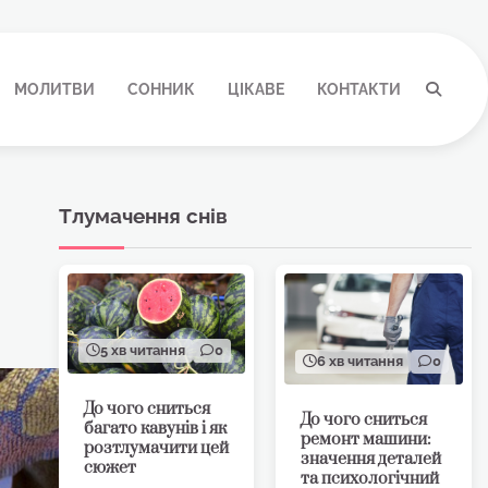
МОЛИТВИ
СОННИК
ЦІКАВЕ
КОНТАКТИ
Тлумачення снів
5 хв читання
0
6 хв читання
0
До чого сниться
До чого сниться
багато кавунів і як
ремонт машини:
розтлумачити цей
значення деталей
сюжет
та психологічний