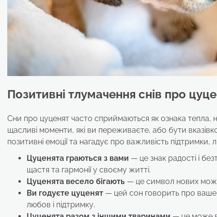
Позитивні тлумачення снів про цуце
Сни про цуценят часто сприймаються як ознака тепла, 
щасливі моменти, які ви переживаєте, або бути вказівк
позитивні емоції та нагадує про важливість підтримки, л
Цуценята граються з вами
— це знак радості і бе
щастя та гармонії у своєму житті.
Цуценята весело бігають
— це символ нових можли
Ви годуєте цуценят
— цей сон говорить про ваше 
любов і підтримку.
Цуценята разом з іншими тваринами
— це може в