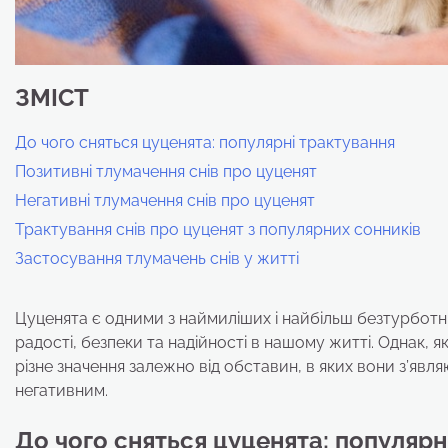
ЗМІСТ
До чого сняться цуценята: популярні трактування
Позитивні тлумачення снів про цуценят
Негативні тлумачення снів про цуценят
Трактування снів про цуценят з популярних сонників
Застосування тлумачень снів у житті
Цуценята є одними з наймиліших і найбільш безтурботн
радості, безпеки та надійності в нашому житті. Однак, 
різне значення залежно від обставин, в яких вони з’явл
негативним.
До чого сняться цуценята: популярн