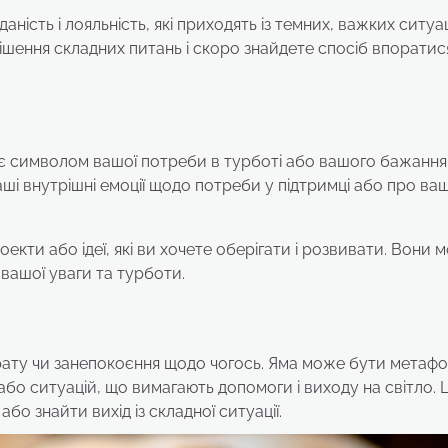
ність і лояльність, які приходять із темних, важких ситуац
ішення складних питань і скоро знайдете спосіб впоратис
й є символом вашої потреби в турботі або вашого бажання
аші внутрішні емоції щодо потреби у підтримці або про ва
кти або ідеї, які ви хочете оберігати і розвивати. Вони 
вашої уваги та турботи.
трату чи занепокоєння щодо чогось. Яма може бути метаф
 або ситуацій, що вимагають допомоги і виходу на світло. 
о знайти вихід із складної ситуації.