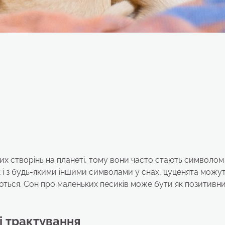
их створінь на планеті, тому вони часто стають символом
як і з будь-якими іншими символами у снах, цуценята можу
яються. Сон про маленьких песиків може бути як позитивним
і трактування