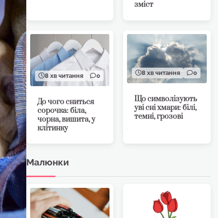
зміст
8 хв читання
0
8 хв читання
0
Що символізують
До чого сниться
уві сні хмари: білі,
сорочка: біла,
темні, грозові
чорна, вишита, у
клітинку
Малюнки