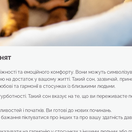
нят
ніжності та емоційного комфорту. Вони можуть символізу
ою на достаток у вашому житті. Такий сон, зазвичай, при
юбові та гармонії в стосунках із близькими людьми.
зтурботності. Такий сон вказує на те, що ви переживаєте п
востей і початків. Ви готові до нових починань.
бажання піклуватися про інших та про вашу здатність да
казувати на гармонію у стосунках з іншими людьми або г