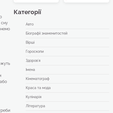
Категорії
о
 сну
Авто
лянемо
Біографії знаменитостей
Вірші
Гороскопи
Здоровʼя
можуть
Імена
м
Кінематограф
 або
Краса та мода
Кулінарія
Література
отреби