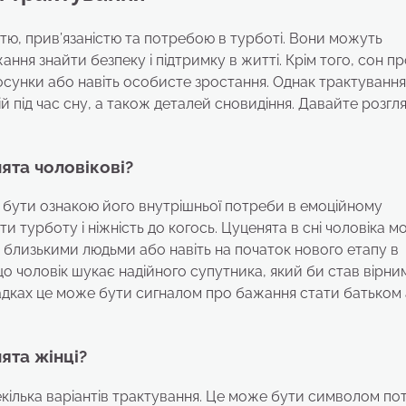
стю, прив’язаністю та потребою в турботі. Вони можуть
ня знайти безпеку і підтримку в житті. Крім того, сон пр
осунки або навіть особисте зростання. Однак трактування
ій під час сну, а також деталей сновидіння. Давайте розг
ята чоловікові?
е бути ознакою його внутрішньої потреби в емоційному
и турботу і ніжність до когось. Цуценята в сні чоловіка 
з близькими людьми або навіть на початок нового етапу в
що чоловік шукає надійного супутника, який би став вірни
ипадках це може бути сигналом про бажання стати батьком
ята жінці?
екілька варіантів трактування. Це може бути символом п