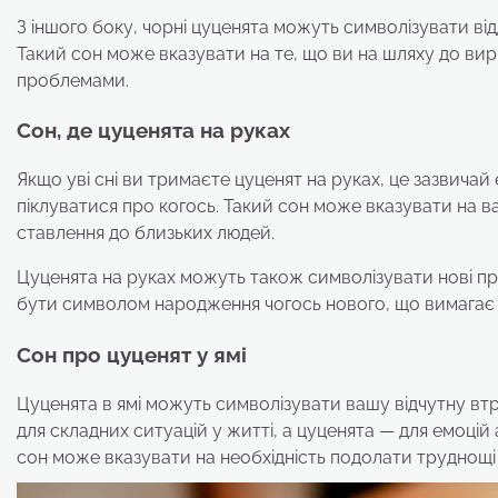
З іншого боку, чорні цуценята можуть символізувати відда
Такий сон може вказувати на те, що ви на шляху до вир
проблемами.
Сон, де цуценята на руках
Якщо уві сні ви тримаєте цуценят на руках, це зазвича
піклуватися про когось. Такий сон може вказувати на в
ставлення до близьких людей.
Цуценята на руках можуть також символізувати нові прое
бути символом народження чогось нового, що вимагає 
Сон про цуценят у ямі
Цуценята в ямі можуть символізувати вашу відчутну в
для складних ситуацій у житті, а цуценята — для емоцій
сон може вказувати на необхідність подолати труднощі аб