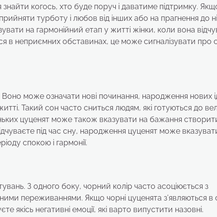
 знайти когось, хто буде поруч і даватиме підтримку. Якщ
ь прийняти турботу і любов від інших або на прагнення до 
зувати на гармонійний етап у житті жінки, коли вона відч
ься в неприємних обставинах, це може сигналізувати про 
. Воно може означати нові починання, народження нових 
житті. Такий сон часто сниться людям, які готуються до ве
ньких цуценят може також вказувати на бажання створити
 відчуваєте під час сну, народження цуценят може вказуват
іоду спокою і гармонії.
тувань. З одного боку, чорний колір часто асоціюється з
ними переживаннями. Якщо чорні цуценята з’являються в с
 якісь негативні емоції, які варто випустити назовні.