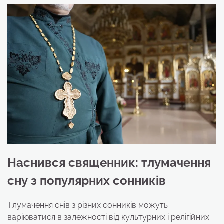
Наснився священник: тлумачення
сну з популярних сонників
Тлумачення снів з різних сонників можуть
варіюватися в залежності від культурних і релігійних