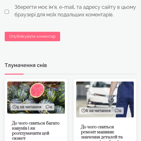
Зберегти моє ім'я, e-mail, та адресу сайту в цьому
браузері для моїх подальших коментарів.
Тлумачення снів
5 хв читання
0
6 хв читання
0
До чого сниться багато
До чого сниться
кавунів і як
ремонт машини:
розтлумачити цей
значення деталей та
сюжет