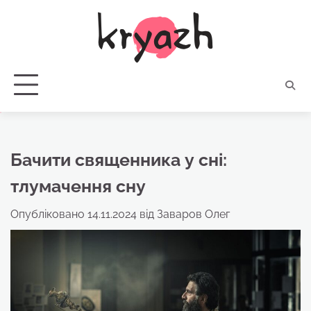
Перейти
до
вмісту
Бачити священника у сні:
тлумачення сну
Опубліковано
14.11.2024
від
Заваров Олег