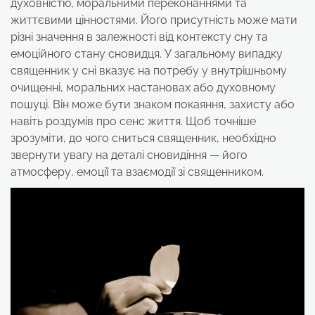
духовністю, моральними переконаннями та
життєвими цінностями. Його присутність може мати
різні значення в залежності від контексту сну та
емоційного стану сновидця. У загальному випадку
священник у сні вказує на потребу у внутрішньому
очищенні, моральних настановах або духовному
пошуці. Він може бути знаком покаяння, захисту або
навіть роздумів про сенс життя. Щоб точніше
зрозуміти, до чого сниться священник, необхідно
звернути увагу на деталі сновидіння — його
атмосферу, емоції та взаємодії зі священником.