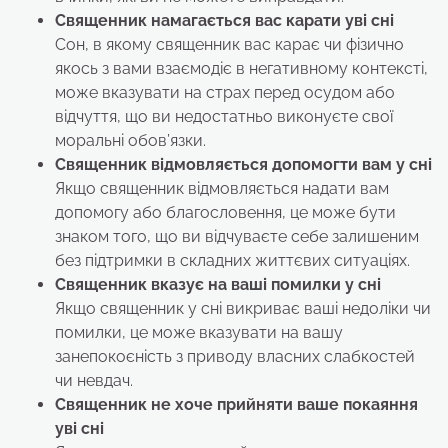
Священник намагається вас карати
уві сні
Сон, в якому священник вас карає чи фізично
якось з вами взаємодіє в негативному контексті,
може вказувати на страх перед осудом або
відчуття, що ви недостатньо виконуєте свої
моральні обов’язки.
Священник відмовляється допомогти вам
у сні
Якщо священник відмовляється надати вам
допомогу або благословення, це може бути
знаком того, що ви відчуваєте себе залишеним
без підтримки в складних життєвих ситуаціях.
Священник вказує на ваші помилки
у сні
Якщо священник у сні викриває ваші недоліки чи
помилки, це може вказувати на вашу
занепокоєність з приводу власних слабкостей
чи невдач.
Священник не хоче прийняти ваше покаяння
уві сні