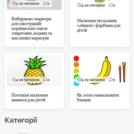
3 хв читання
0
4 хв читання
0
Вибираємо маркери
Малюнки тюльпанів
для ілюстрацій:
олівцем і фарбами для
порівняльні описи
дітей
спиртових, водних та
масляних маркерів
4 хв читання
0
5 хв читання
0
Поетапні малюнки
Як легко намалювати
ананаса для дітей
банани
Категорії