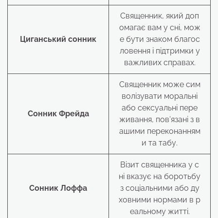
Священник, який доп
омагає вам у сні, мож
Циганський сонник
е бути знаком благос
ловення і підтримки у
важливих справах.
Священник може сим
волізувати моральні
або сексуальні пере
Сонник Фрейда
живання, пов’язані з в
ашими переконанням
и та табу.
Візит священника у с
ні вказує на боротьбу
Сонник Лоффа
з соціальними або ду
ховними нормами в р
еальному житті.