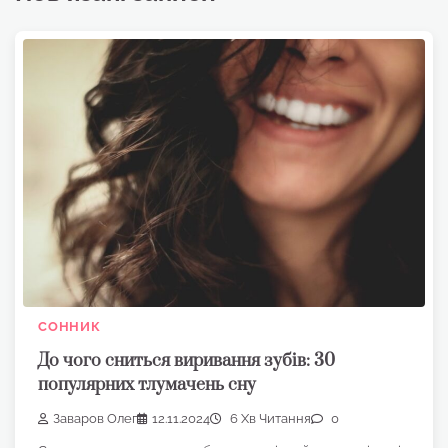
СОННИК
До чого сниться виривання зубів: 30
популярних тлумачень сну
Заваров Олег
12.11.2024
6 Хв Читання
0