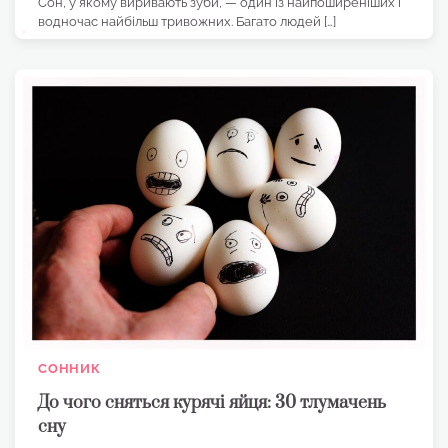
Сон, у якому виривають зуби, — один із найпоширеніших і
водночас найбільш тривожних. Багато людей […]
СОННИК
До чого сняться курячі яйця: 30 тлумачень
сну