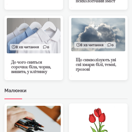
психологічний зміст
8 хв читання
0
8 хв читання
0
Що символізують уві
До чого сниться
сні хмари: білі, темні,
сорочка: біла, чорна,
грозові
вишита, у клітинку
Малюнки