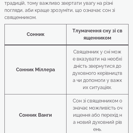
традицій, тому важливо звертати увагу на різні
погляди, аби краще зрозуміти, що означає сон зі
священником.
Тлумачення сну зі св
Сонник
ященником
Священник у сні мож
е вказувати на необхі
дність звернутися до
Сонник Міллера
духовного керівництв
а чи допомоги у важк
их ситуаціях.
Сон зі священником о
значає можливість оч
Сонник Ванги
ищення або перехід н
а новий духовний рів
ень.