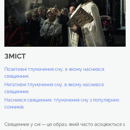
ЗМІСТ
Позитивні тлумачення сну, в якому наснився
священник
Негативні тлумачення сну, в якому наснився
священник
Наснився священник: тлумачення сну з популярних
сонників
Священник у сні — це образ, який часто асоціюється з