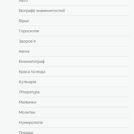
Авто
Біографії знаменитостей
Вірші
Гороскопи
Здоровʼя
Імена
Кінематограф
Краса та мода
Кулінарія
Література
Малюнки
Молитви
Нумерологія
Поради