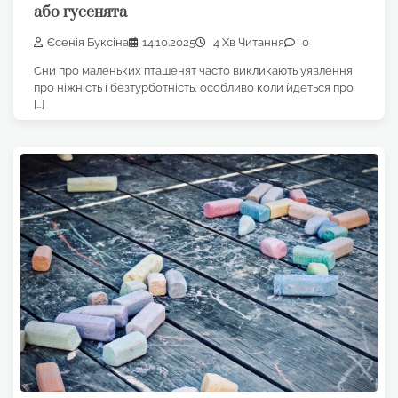
або гусенята
Єсенія Буксіна
14.10.2025
4 Хв Читання
0
Сни про маленьких пташенят часто викликають уявлення
про ніжність і безтурботність, особливо коли йдеться про
[…]