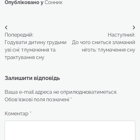
Опубліковано у
Сонник
Навігація
Попередній:
Наступний:
записів
Годувати дитину грудьми
До чого сниться зламаний
уві сні: тлумачення та
ніготь: тлумачення сну
трактування сну
Залишити відповідь
Ваша e-mail адреса не оприлюднюватиметься.
Обов’язкові поля позначені
*
Коментар
*