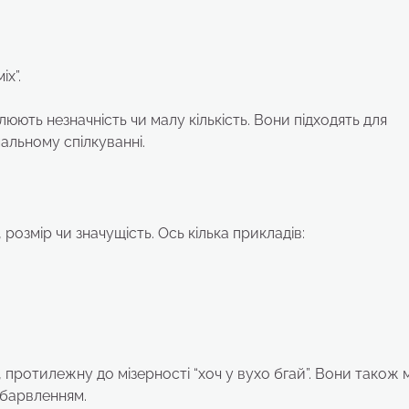
х”.
люють незначність чи малу кількість. Вони підходять для
льному спілкуванні.
 розмір чи значущість. Ось кілька прикладів:
 протилежну до мізерності “хоч у вухо бгай”. Вони також
абарвленням.