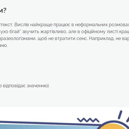
м?
нтекст. Вислів найкраще працює в неформальних розмова
вухо бгай” звучить жартівливо, але в офіційному листі кра
 фразеологізмами, щоб не втратити сенс. Наприклад, не ва
нню.
 відповідає значенню).