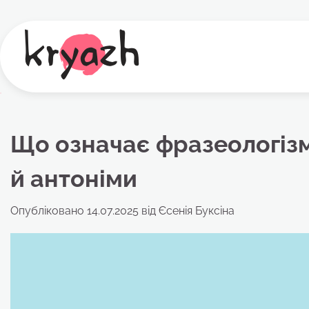
Перейти
до
вмісту
Що означає фразеологізм 
й антоніми
Опубліковано
14.07.2025
від
Єсенія Буксіна