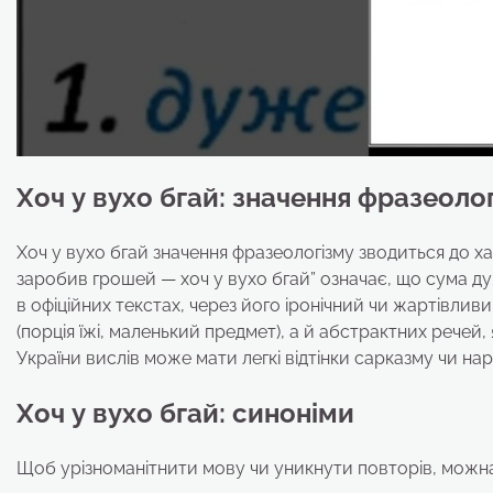
Хоч у вухо бгай: значення фразеоло
Хоч у вухо бгай значення фразеологізму зводиться до ха
заробив грошей — хоч у вухо бгай” означає, що сума д
в офіційних текстах, через його іронічний чи жартівлив
(порція їжі, маленький предмет), а й абстрактних речей, я
України вислів може мати легкі відтінки сарказму чи нар
Хоч у вухо бгай: синоніми
Щоб урізноманітнити мову чи уникнути повторів, можна з