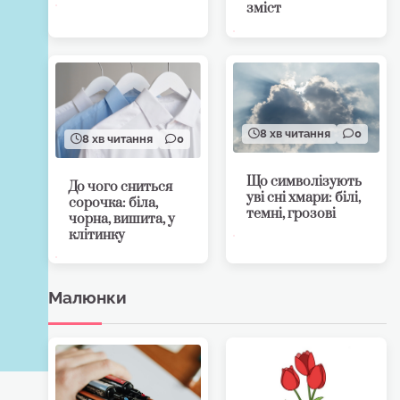
зміст
8 хв читання
0
8 хв читання
0
Що символізують
До чого сниться
уві сні хмари: білі,
сорочка: біла,
темні, грозові
чорна, вишита, у
клітинку
Малюнки