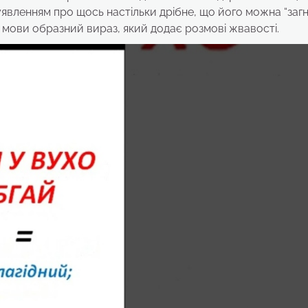
явленням про щось настільки дрібне, що його можна “загн
ї мови образний вираз, який додає розмові жвавості.