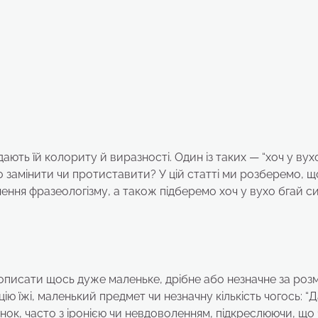
ають їй колориту й виразності. Один із таких — “хоч у вухо
о замінити чи протиставити? У цій статті ми розберемо, щ
ачення фразеологізму, а також підберемо хоч у вухо бгай си
 описати щось дуже маленьке, дрібне або незначне за роз
ію їжі, маленький предмет чи незначну кількість чогось: “
тінок, часто з іронією чи невдоволенням, підкреслюючи, що