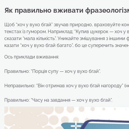
Як правильно вживати фразеологіз
Щоб “хоч у вухо бгай” звучав природно, враховуйте ко
текстах із гумором. Наприклад: “Купив цукерок — хоч у 
сказати “мала кількість”. Уникайте змішування з іншими
казати “хоч у вухо бгай багато”, бо це суперечить значе
Ось приклади вживання:
Правильно: “Порція супу — хоч у вухо бгай”.
Неправильно: “Він отримав хоч у вухо бгай нагороду” (не
Правильно: “Часу на завдання — хоч у вухо бгай”.