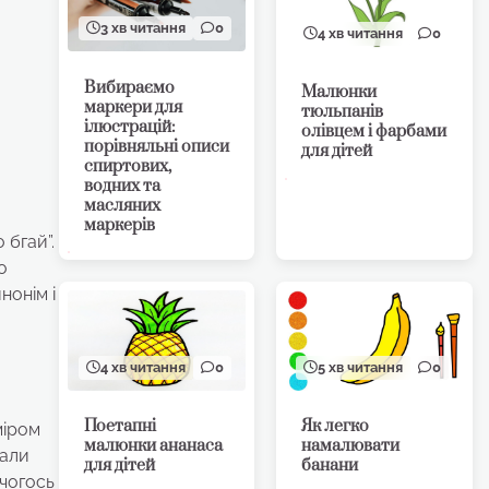
3 хв читання
0
4 хв читання
0
Вибираємо
Малюнки
маркери для
тюльпанів
ілюстрацій:
олівцем і фарбами
порівняльні описи
для дітей
спиртових,
водних та
масляних
маркерів
 бгай”.
о
нонім і
4 хв читання
0
5 хв читання
0
Поетапні
Як легко
міром
малюнки ананаса
намалювати
Дали
для дітей
банани
 чогось