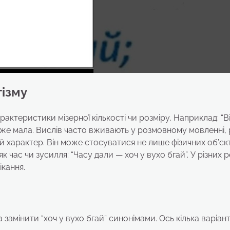
гізму
рактеристики мізерної кількості чи розміру. Наприклад: “В
уже мала. Вислів часто вживають у розмовному мовленні, 
ий характер. Він може стосуватися не лише фізичних об’єк
к час чи зусилля: “Часу дали — хоч у вухо бгай”. У різних р
ікання.
амінити “хоч у вухо бгай” синонімами. Ось кілька варіант