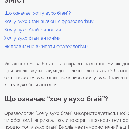
ЗМІСТ
Що означає “хоч у вухо бгай”?
Хоч у вухо бгай: значення фразеологізму
Хоч у вухо бгай: синоніми
Хоч у вухо бгай: антоніми
Як правильно вживати фразеологізм?
Українська мова багата на яскраві фразеологізми, які дод
Цей вислів звучить кумедно, але що він означає? Як йог
означає хоч у вухо бгай, яке в нього хоч у вухо бгай зн
хоч у вухо бгай антонім.
Що означає “хоч у вухо бгай”?
Фразеологізм “хоч у вухо бгай” використовується, щоб
чи обсягом. Наприклад, коли говорять про крихітну порц
порцію, хоч у вухо бгай”. Вислів має гумористичний від