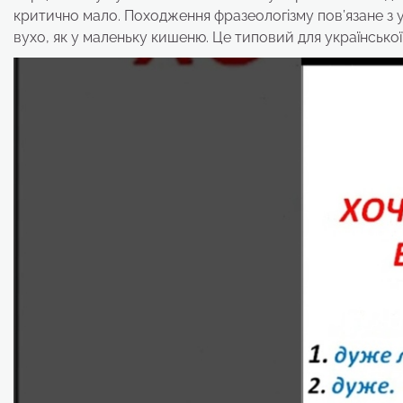
критично мало. Походження фразеологізму пов’язане з у
вухо, як у маленьку кишеню. Це типовий для українсько