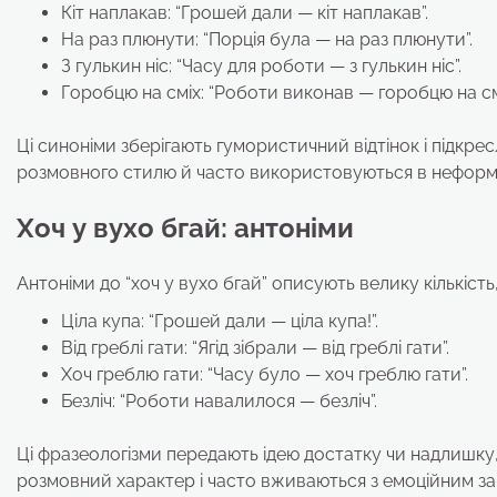
Кіт наплакав: “Грошей дали — кіт наплакав”.
На раз плюнути: “Порція була — на раз плюнути”.
З гулькин ніс: “Часу для роботи — з гулькин ніс”.
Горобцю на сміх: “Роботи виконав — горобцю на смі
Ці синоніми зберігають гумористичний відтінок і підкрес
розмовного стилю й часто використовуються в неформа
Хоч у вухо бгай: антоніми
Антоніми до “хоч у вухо бгай” описують велику кількість,
Ціла купа: “Грошей дали — ціла купа!”.
Від греблі гати: “Ягід зібрали — від греблі гати”.
Хоч греблю гати: “Часу було — хоч греблю гати”.
Безліч: “Роботи навалилося — безліч”.
Ці фразеологізми передають ідею достатку чи надлишку,
розмовний характер і часто вживаються з емоційним з