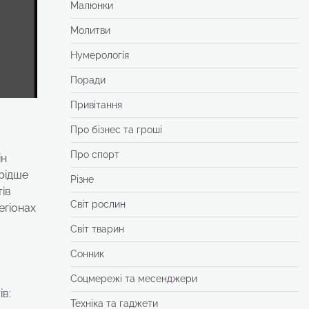
Малюнки
Молитви
Нумерологія
Поради
Привітання
Про бізнес та гроші
Про спорт
ін
рідше
Різне
тів
Світ рослин
егіонах
Світ тварин
Сонник
Соцмережі та месенджери
ів:
Техніка та гаджети