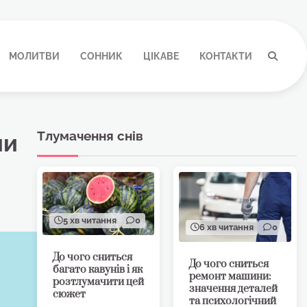
МОЛИТВИ
СОННИК
ЦІКАВЕ
КОНТАКТИ
Тлумачення снів
ми
5 хв читання
0
6 хв читання
0
До чого сниться
До чого сниться
багато кавунів і як
ремонт машини:
розтлумачити цей
значення деталей
сюжет
та психологічний