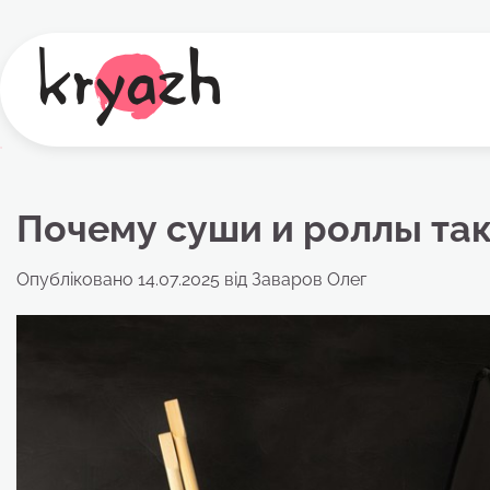
Перейти
до
вмісту
Почему суши и роллы та
Опубліковано
14.07.2025
від
Заваров Олег