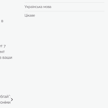
Українська мова
Цікаве
 в
т 7
ент
в ваши
бгай”:
тоніми