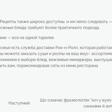
Рецепты также широко доступны, и им легко следовать —
ложные блюда требуют более практичного подхода.
ми — все на одной тарелке.
орожье есть служба доставки Рок-н-Ролл, которая работае
е вы можете заказать суши и роллы на ваш вкус- ассортим
 сомнения в выборе блюд, вежливые менеджеры, выслуша
дить вам, порекомендовав сеты из меню ресторана
,
Що означає фразеологізм “хоч у вухо 
Наступний:
синоніми й ан