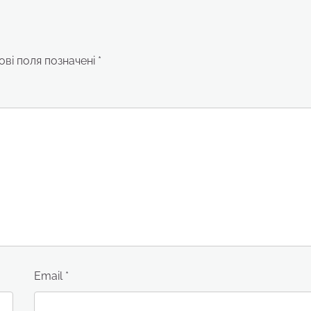
ові поля позначені
*
Email
*