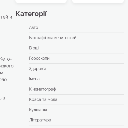
Категорії
стей и
Авто
Біографії знаменитостей
Вірші
Гороскопи
 Кето-
изкого
Здоровʼя
зм
Імена
ело
Кінематограф
ь в
Краса та мода
Кулінарія
Література