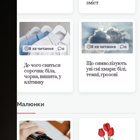
зміст
8 хв читання
0
8 хв читання
0
Що символізують
До чого сниться
уві сні хмари: білі,
сорочка: біла,
темні, грозові
чорна, вишита, у
клітинку
Малюнки