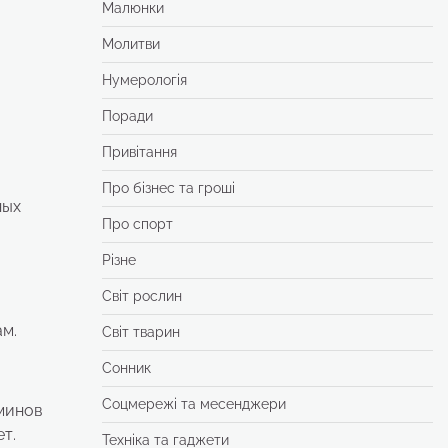
Малюнки
Молитви
Нумерологія
Поради
Привітання
Про бізнес та гроші
ных
Про спорт
Різне
Світ рослин
м.
Світ тварин
Сонник
Соцмережі та месенджери
минов
ет.
Техніка та гаджети