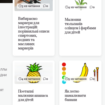
3 хв читання
0
4 хв читання
0
Вибираємо
Малюнки
маркери для
тюльпанів
ілюстрацій:
олівцем і фарбами
порівняльні описи
для дітей
спиртових,
водних та
масляних
маркерів
оллы
 дни
4 хв читання
0
5 хв читання
0
ят
Поетапні
Як легко
малюнки ананаса
намалювати
для дітей
банани