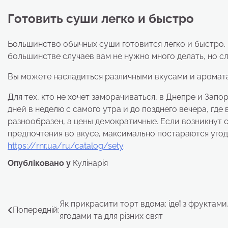
Готовить суши легко и быстро
Большинство обычных суши готовится легко и быстро. 
большинстве случаев вам не нужно много делать, но с
Вы можете насладиться различными вкусами и аромата
Для тех, кто не хочет заморачиваться, в Днепре и Зап
дней в неделю с самого утра и до позднего вечера, гд
разнообразен, а цены демократичные. Если возникнут
предпочтения во вкусе, максимально постараются уго
https://rnr.ua/ru/catalog/sety
.
Опубліковано у
Кулінарія
Навігація
Як прикрасити торт вдома: ідеї з фруктами
Попередній:
ягодами та для різних свят
записів