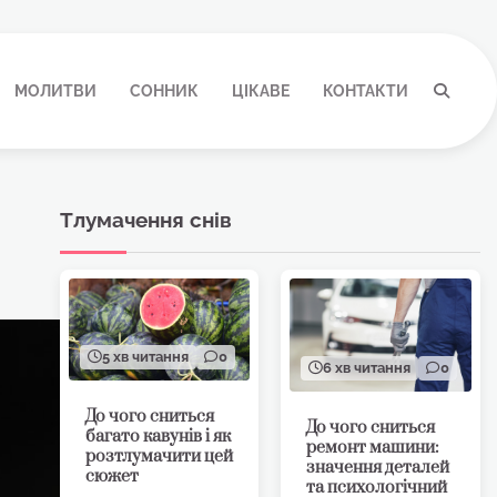
МОЛИТВИ
СОННИК
ЦІКАВЕ
КОНТАКТИ
Тлумачення снів
5 хв читання
0
6 хв читання
0
До чого сниться
До чого сниться
багато кавунів і як
ремонт машини:
розтлумачити цей
значення деталей
сюжет
та психологічний