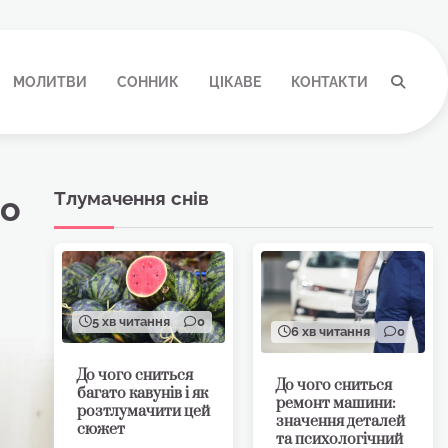
МОЛИТВИ
СОННИК
ЦІКАВЕ
КОНТАКТИ
Тлумачення снів
во
5 хв читання
0
6 хв читання
0
До чого сниться
До чого сниться
багато кавунів і як
ремонт машини:
розтлумачити цей
значення деталей
сюжет
та психологічний