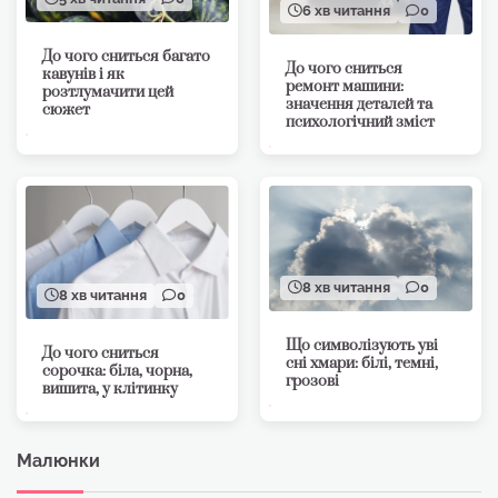
6 хв читання
0
До чого сниться багато
До чого сниться
кавунів і як
ремонт машини:
розтлумачити цей
значення деталей та
сюжет
психологічний зміст
8 хв читання
0
8 хв читання
0
Що символізують уві
До чого сниться
сні хмари: білі, темні,
сорочка: біла, чорна,
грозові
вишита, у клітинку
Малюнки