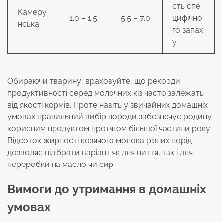
сть спе
Камеру
1.0 – 1.5
5.5 – 7.0
цифічно
нська
го запах
у
Обираючи тварину, враховуйте, що рекорди
продуктивності серед молочних кіз часто залежать
від якості кормів. Проте навіть у звичайних домашніх
умовах правильний вибір породи забезпечує родину
корисним продуктом протягом більшої частини року.
Відсоток жирності козячого молока різних порід
дозволяє підібрати варіант як для пиття, так і для
переробки на масло чи сир.
Вимоги до утримання в домашніх
умовах