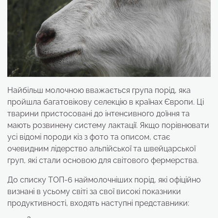
Найбільш молочною вважається група порід, яка
пройшла багатовікову селекцію в країнах Європи. Ці
тварини пристосовані до інтенсивного доїння та
мають розвинену систему лактації. Якщо порівнювати
усі відомі породи кіз з фото та описом, стає
очевидним лідерство альпійської та швейцарської
груп, які стали основою для світового фермерства.
До списку ТОП-6 наймолочніших порід, які офіційно
визнані в усьому світі за свої високі показники
продуктивності, входять наступні представники: