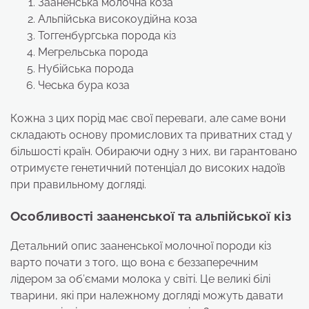
Зааненська молочна коза
Альпійська високоудійна коза
Тоггенбургська порода кіз
Мегрельська порода
Нубійська порода
Чеська бура коза
Кожна з цих порід має свої переваги, але саме вони
складають основу промислових та приватних стад у
більшості країн. Обираючи одну з них, ви гарантовано
отримуєте генетичний потенціал до високих надоїв
при правильному догляді.
Особливості зааненської та альпійської кіз
Детальний опис зааненської молочної породи кіз
варто почати з того, що вона є беззаперечним
лідером за об’ємами молока у світі. Це великі білі
тварини, які при належному догляді можуть давати