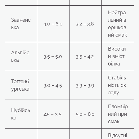
Нейтра
Зааненс
льний в
4.0 – 6.0
3.2 – 3.8
ька
ершков
ий смак
Високи
Альпійс
3.5 – 5.0
3.5 – 4.2
й вміст
ька
білка
Стабіль
Тоггенб
3.0 – 4.5
3.3 – 3.9
ність ск
ургська
ладу
Пломбір
Нубійсь
2.5 – 3.5
5.0 – 8.0
ний при
ка
смак
Відсутні