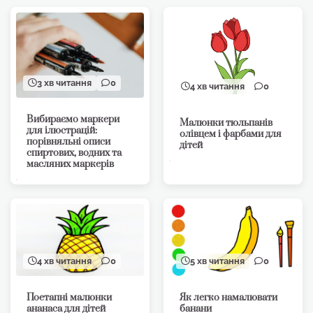
3 хв читання
0
4 хв читання
0
Вибираємо маркери
Малюнки тюльпанів
для ілюстрацій:
олівцем і фарбами для
порівняльні описи
дітей
спиртових, водних та
масляних маркерів
4 хв читання
0
5 хв читання
0
Поетапні малюнки
Як легко намалювати
ананаса для дітей
банани