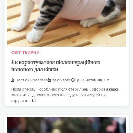
СВІТ ТВАРИН
Як користуватися післяопераційною
попоною для кішки
Костюк Ярослава
25.06.2026
5 Хв Читання
0
Після операції, особливо після стерилізації, здоров’я кішки
залежить від правильного догляду та захисту місця
втручання. […]