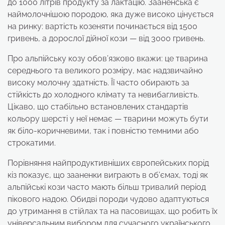
до 1000 літрів продукту за лактацію. Зааненська є
наймолочнішою породою, яка дуже високо цінується
на ринку: вартість козеняти починається від 1500
гривень, а дорослої дійної кози — від 3000 гривень.
Про альпійську козу обов’язково вкажи: це тварина
середнього та великого розміру, має надзвичайно
високу молочну здатність. Її часто обирають за
стійкість до холодного клімату та невибагливість.
Цікаво, що стабільно встановлених стандартів
кольору шерсті у неї немає — тварини можуть бути
як біло-коричневими, так і повністю темними або
строкатими.
Порівняння найпродуктивніших європейських порід
кіз показує, що зааненки виграють в об’ємах, тоді як
альпійські кози часто мають більш тривалий період
пікового надою. Обидві породи чудово адаптуються
до утримання в стійлах та на пасовищах, що робить їх
універсальним вибором для сучасного українського