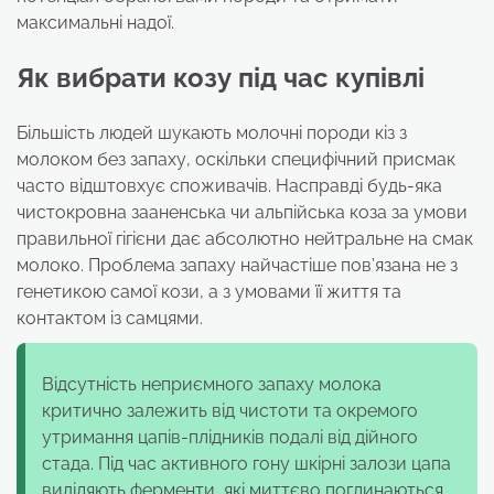
максимальні надої.
Як вибрати козу під час купівлі
Більшість людей шукають молочні породи кіз з
молоком без запаху, оскільки специфічний присмак
часто відштовхує споживачів. Насправді будь-яка
чистокровна зааненська чи альпійська коза за умови
правильної гігієни дає абсолютно нейтральне на смак
молоко. Проблема запаху найчастіше пов’язана не з
генетикою самої кози, а з умовами її життя та
контактом із самцями.
Відсутність неприємного запаху молока
критично залежить від чистоти та окремого
утримання цапів-плідників подалі від дійного
стада. Під час активного гону шкірні залози цапа
виділяють ферменти, які миттєво поглинаються