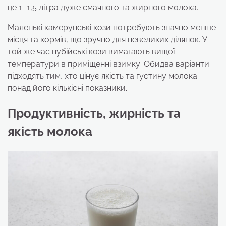
це 1–1,5 літра дуже смачного та жирного молока.
Маленькі камерунські кози потребують значно менше
місця та кормів, що зручно для невеликих ділянок. У
той же час нубійські кози вимагають вищої
температури в приміщенні взимку. Обидва варіанти
підходять тим, хто цінує якість та густину молока
понад його кількісні показники.
Продуктивність, жирність та
якість молока