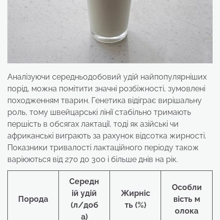
Аналізуючи середньодобовий удій найпопулярніших
порід, можна помітити значні розбіжності, зумовлені
походженням тварин. Генетика відіграє вирішальну
роль, тому швейцарські лінії стабільно тримають
першість в обсягах лактації, тоді як азійські чи
африканські виграють за рахунок відсотка жирності.
Показники тривалості лактаційного періоду також
варіюються від 270 до 300 і більше днів на рік.
Середн
Особли
ій удій
Жирніс
Порода
вість м
(л/доб
ть (%)
олока
а)