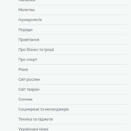
Молитви
Нумерологія
Поради
Привітання
Про бізнес та гроші
Про спорт
Різне
Світ рослин
Світ тварин
Сонник
Соцмережі та месенджери
Техніка та гаджети
Українська мова