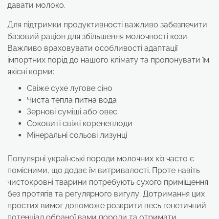
давати молоко.
Для підтримки продуктивності важливо забезпечити
базовий раціон для збільшення молочності кози.
Важливо враховувати особливості адаптації
імпортних порід до нашого клімату та пропонувати їм
якісні корми:
Свіже сухе лугове сіно
Чиста тепла питна вода
Зернові суміші або овес
Соковиті свіжі коренеплоди
Мінеральні сольові лизунці
Популярні українські породи молочних кіз часто є
помісними, що додає їм витривалості. Проте навіть
чистокровні тварини потребують сухого приміщення
без протягів та регулярного вигулу. Дотримання цих
простих вимог допоможе розкрити весь генетичний
потенціал обраної вами породи та отримати