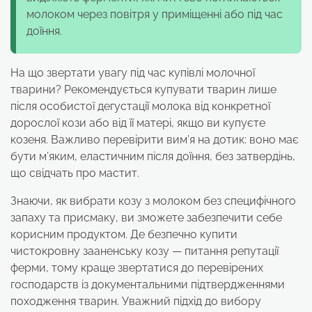
молоком через повітря у приміщенні або під час
доїння.
На що звертати увагу під час купівлі молочної
тварини? Рекомендується купувати тварин лише
після особистої дегустації молока від конкретної
дорослої кози або від її матері, якщо ви купуєте
козеня. Важливо перевірити вим’я на дотик: воно має
бути м’яким, еластичним після доїння, без затвердінь,
що свідчать про мастит.
Знаючи, як вибрати козу з молоком без специфічного
запаху та присмаку, ви зможете забезпечити себе
корисним продуктом. Де безпечно купити
чистокровну зааненську козу — питання репутації
ферми, тому краще звертатися до перевірених
господарств із документальними підтвердженнями
походження тварин. Уважний підхід до вибору