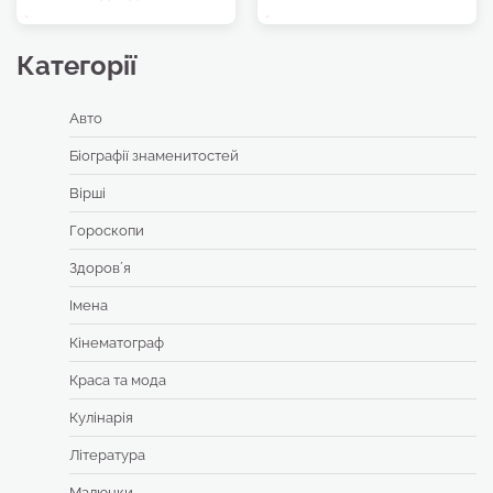
Категорії
Авто
Біографії знаменитостей
Вірші
Гороскопи
Здоровʼя
Імена
Кінематограф
Краса та мода
Кулінарія
Література
Малюнки