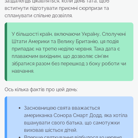
заздалегідь цікавляться, коли день тата, щоб
встигнути підготувати приємні сюрпризи та
спланувати спільне дозвілля.
У більшості країн, включаючи Україну, Сполучені
Штати Америки та Велику Британію, ця подія
припадає на третю неділю червня. Така дата є
плаваючим вихідним, що дозволяє сім’ям
зібратися разом без перешкод з боку роботи чи
навчання.
Ось кілька фактів про цей день:
Засновницею свята вважається
американка Сонора Смарт Додд, яка хотіла
вшанувати свого батька, що самотужки
виховав шістьох дітей.
Вперше святкування відбулося 19 червня