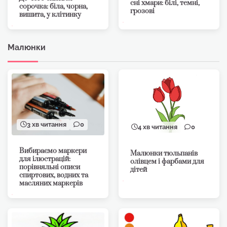
сні хмари: білі, темні,
сорочка: біла, чорна,
грозові
вишита, у клітинку
Малюнки
3 хв читання
0
4 хв читання
0
Вибираємо маркери
Малюнки тюльпанів
для ілюстрацій:
олівцем і фарбами для
порівняльні описи
дітей
спиртових, водних та
масляних маркерів