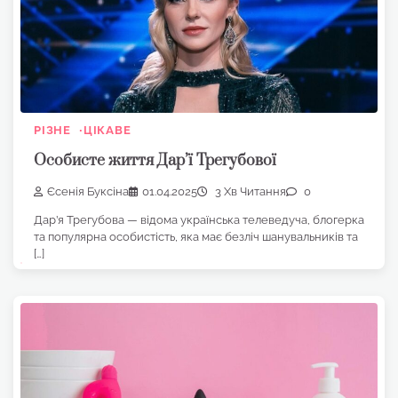
РІЗНЕ
ЦІКАВЕ
Особисте життя Дар’ї Трегубової
Єсенія Буксіна
01.04.2025
3 Хв Читання
0
Дар’я Трегубова — відома українська телеведуча, блогерка
та популярна особистість, яка має безліч шанувальників та
[…]