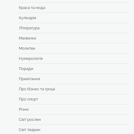
Краса та мода
Кулінарія
Література
Малюнки
Молитви
Нумерологія
Поради
Привітання
Про бізнес та гроші
Про спорт
Різне
Світ рослин
Світ тварин