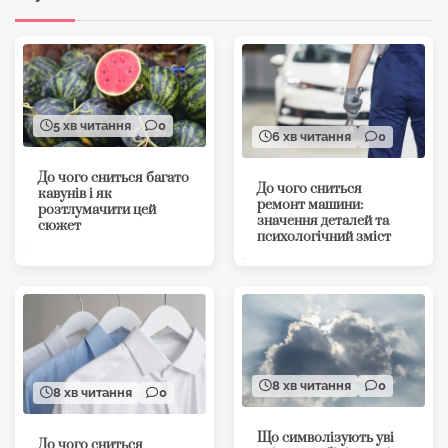
5 хв читання
0
6 хв читання
0
До чого сниться багато
До чого сниться
кавунів і як
ремонт машини:
розтлумачити цей
значення деталей та
сюжет
психологічний зміст
8 хв читання
0
8 хв читання
0
Що символізують уві
До чого сниться