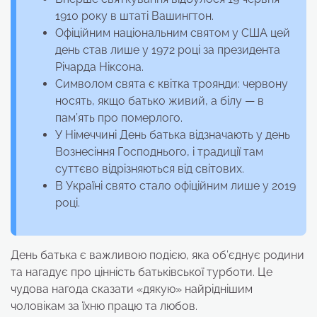
1910 року в штаті Вашингтон.
Офіційним національним святом у США цей
день став лише у 1972 році за президента
Річарда Ніксона.
Символом свята є квітка троянди: червону
носять, якщо батько живий, а білу — в
пам’ять про померлого.
У Німеччині День батька відзначають у день
Вознесіння Господнього, і традиції там
суттєво відрізняються від світових.
В Україні свято стало офіційним лише у 2019
році.
День батька є важливою подією, яка об’єднує родини
та нагадує про цінність батьківської турботи. Це
чудова нагода сказати «дякую» найріднішим
чоловікам за їхню працю та любов.