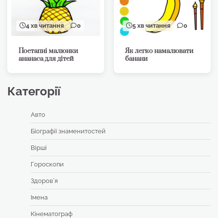
4 хв читання
0
5 хв читання
0
Поетапні малюнки
Як легко намалювати
ананаса для дітей
банани
Категорії
Авто
Біографії знаменитостей
Вірші
Гороскопи
Здоровʼя
Імена
Кінематограф