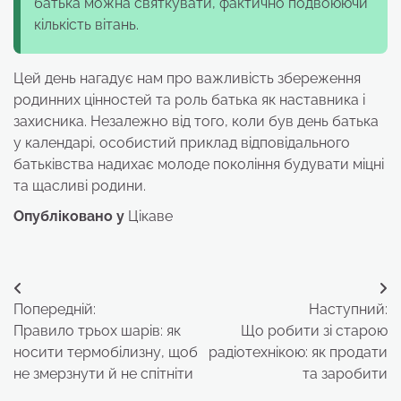
батька можна святкувати, фактично подвоюючи
кількість вітань.
Цей день нагадує нам про важливість збереження
родинних цінностей та роль батька як наставника і
захисника. Незалежно від того, коли був день батька
у календарі, особистий приклад відповідального
батьківства надихає молоде покоління будувати міцні
та щасливі родини.
Опубліковано у
Цікаве
Навігація
Попередній:
Наступний:
записів
Правило трьох шарів: як
Що робити зі старою
носити термобілизну, щоб
радіотехнікою: як продати
не змерзнути й не спітніти
та заробити