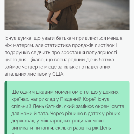
Існує думка, що уваги батькам приділяється менше,
ніж матерям, але статистика продажів листівок і
подарунків свідчить про зростання популярності
цього дня. Цікаво, що всенародний День батька
займає четверте місце за кількістю надісланих
вітальних листівок у США.
Ще одним цікавим моментом є те, що у деяких
країнах, наприклад у Південній Кореї, існує
спільний День батьків, який замінює окремі свята
для мами й тата. Через різницю в датах у різних
державах, у міжнародних родинах може
виникати питання, скільки разів на рік День