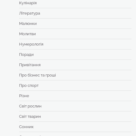
Кулінарія
Література
Малюнки
Молитви
Нумерологія
Поради
Привітання
Про бізнес та гроші
Про спорт
Різне
Світ рослин
Світ тварин
Сонник