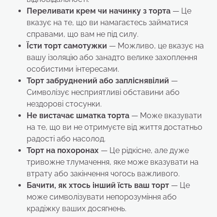
Переливати крем чи начинку з торта
— Це
вказує на те, що ви намагаєтесь займатися
справами, що вам не під силу.
Їсти торт самотужки
— Можливо, це вказує на
вашу ізоляцію або занадто велике захоплення
особистими інтересами.
Торт забруднений або запліснявілий
—
Символізує несприятливі обставини або
нездорові стосунки.
Не вистачає шматка торта
— Може вказувати
на те, що ви не отримуєте від життя достатньо
радості або насолод.
Торт на похоронах
— Це рідкісне, але дуже
тривожне тлумачення, яке може вказувати на
втрату або закінчення чогось важливого.
Бачити, як хтось інший їсть ваш торт
— Це
може символізувати непорозуміння або
крадіжку ваших досягнень.