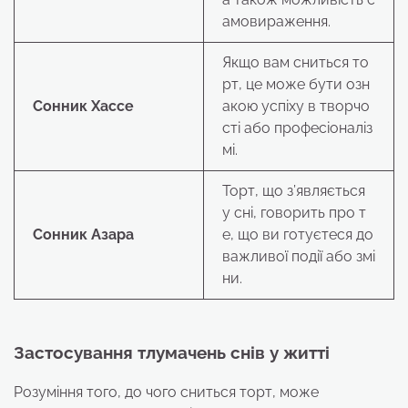
амовираження.
Якщо вам сниться то
рт, це може бути озн
Сонник Хассе
акою успіху в творчо
сті або професіоналіз
мі.
Торт, що з’являється
у сні, говорить про т
Сонник Азара
е, що ви готуєтеся до
важливої події або змі
ни.
Застосування тлумачень снів у житті
Розуміння того, до чого сниться торт, може