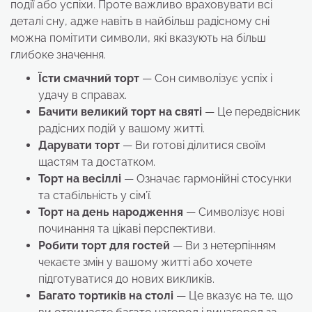
події або успіхи. Проте важливо враховувати всі
деталі сну, адже навіть в найбільш радісному сні
можна помітити символи, які вказують на більш
глибоке значення.
Їсти смачний торт
— Сон символізує успіх і
удачу в справах.
Бачити великий торт на святі
— Це передвісник
радісних подій у вашому житті.
Дарувати торт
— Ви готові ділитися своїм
щастям та достатком.
Торт на весіллі
— Означає гармонійні стосунки
та стабільність у сім’ї.
Торт на день народження
— Символізує нові
починання та цікаві перспективи.
Робити торт для гостей
— Ви з нетерпінням
чекаєте змін у вашому житті або хочете
підготуватися до нових викликів.
Багато тортиків на столі
— Це вказує на те, що