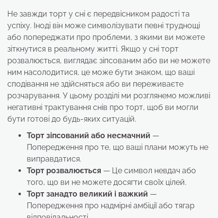
Не завжди торт у сні є передвісником радості та
успіху. Іноді він може символізувати певні труднощі
або попереджати про проблеми, з якими ви можете
зіткнутися в реальному житті. Якщо у сні торт
розвалюється, виглядає зіпсованим або ви не можете
ним насолодитися, це може бути знаком, що ваші
сподівання не здійсняться або ви переживаєте
розчарування. У цьому розділі ми розглянемо можливі
негативні трактування снів про торт, щоб ви могли
бути готові до будь-яких ситуацій.
Торт зіпсований або несмачний
—
Попередження про те, що ваші плани можуть не
виправдатися.
Торт розвалюється
— Це символ невдач або
того, що ви не можете досягти своїх цілей.
Торт занадто великий і важкий
—
Попередження про надмірні амбіції або тягар
відповідальності.