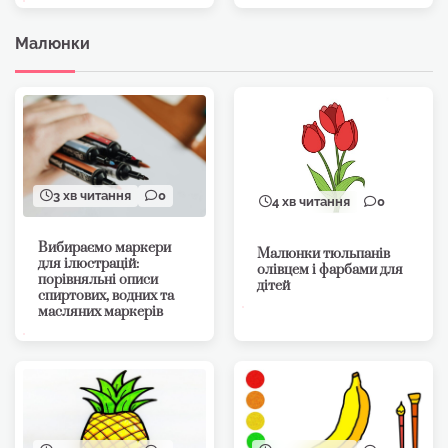
Малюнки
3 хв читання
0
4 хв читання
0
Вибираємо маркери
Малюнки тюльпанів
для ілюстрацій:
олівцем і фарбами для
порівняльні описи
дітей
спиртових, водних та
масляних маркерів