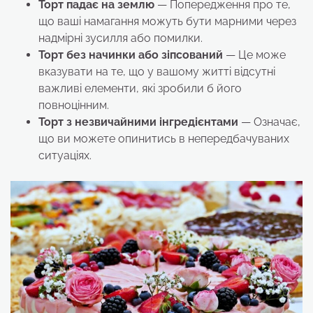
Торт падає на землю
— Попередження про те,
що ваші намагання можуть бути марними через
надмірні зусилля або помилки.
Торт без начинки або зіпсований
— Це може
вказувати на те, що у вашому житті відсутні
важливі елементи, які зробили б його
повноцінним.
Торт з незвичайними інгредієнтами
— Означає,
що ви можете опинитись в непередбачуваних
ситуаціях.