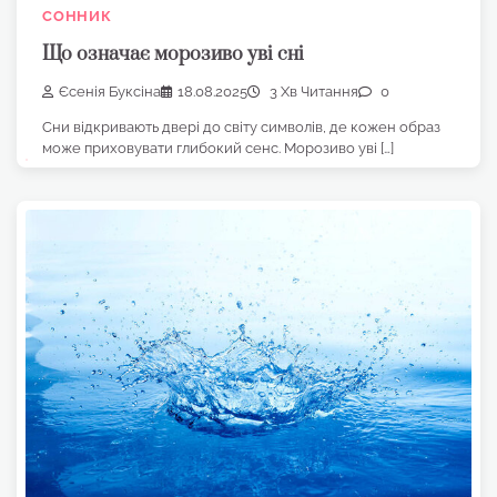
СОННИК
Що означає морозиво уві сні
Єсенія Буксіна
18.08.2025
3 Хв Читання
0
Сни відкривають двері до світу символів, де кожен образ
може приховувати глибокий сенс. Морозиво уві […]