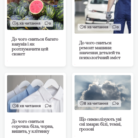
5 хв читання
0
6 хв читання
0
До чого сниться багато
До чого сниться
кавунів і як
ремонт машини:
розтлумачити цей
значення деталей та
сюжет
психологічний зміст
8 хв читання
0
8 хв читання
0
Що символізують уві
До чого сниться
сні хмари: білі, темні,
сорочка: біла, чорна,
грозові
вишита, у клітинку