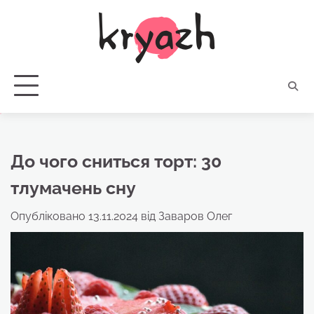
Перейти
до
вмісту
До чого сниться торт: 30
тлумачень сну
Опубліковано
13.11.2024
від
Заваров Олег