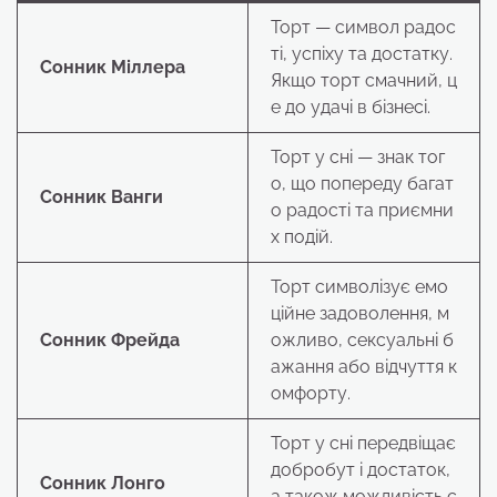
Торт — символ радос
ті, успіху та достатку.
Сонник Міллера
Якщо торт смачний, ц
е до удачі в бізнесі.
Торт у сні — знак тог
о, що попереду багат
Сонник Ванги
о радості та приємни
х подій.
Торт символізує емо
ційне задоволення, м
Сонник Фрейда
ожливо, сексуальні б
ажання або відчуття к
омфорту.
Торт у сні передвіщає
добробут і достаток,
Сонник Лонго
а також можливість с