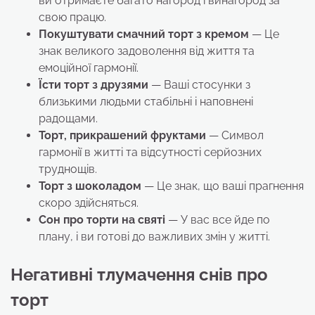
ви отримаєте багато нагород і винагород за
свою працю.
Покуштувати смачний торт з кремом
— Це
знак великого задоволення від життя та
емоційної гармонії.
Їсти торт з друзями
— Ваші стосунки з
близькими людьми стабільні і наповнені
радощами.
Торт, прикрашений фруктами
— Символ
гармонії в житті та відсутності серйозних
труднощів.
Торт з шоколадом
— Це знак, що ваші прагнення
скоро здійсняться.
Сон про торти на святі
— У вас все йде по
плану, і ви готові до важливих змін у житті.
Негативні тлумачення снів про
торт