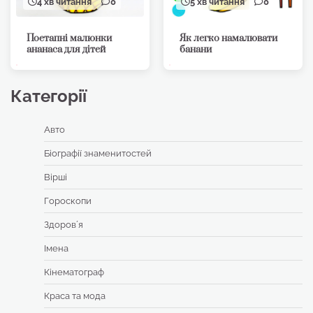
4 хв читання
0
5 хв читання
0
Поетапні малюнки
Як легко намалювати
ананаса для дітей
банани
Категорії
Авто
Біографії знаменитостей
Вірші
Гороскопи
Здоровʼя
Імена
Кінематограф
Краса та мода