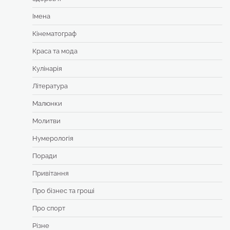
Імена
Кінематограф
Краса та мода
Кулінарія
Література
Малюнки
Молитви
Нумерологія
Поради
Привітання
Про бізнес та гроші
Про спорт
Різне