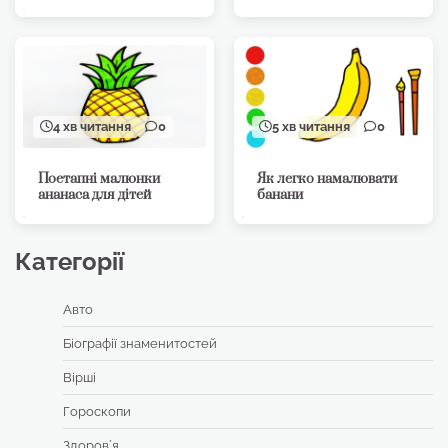
4 хв читання
0
5 хв читання
0
Поетапні малюнки
Як легко намалювати
ананаса для дітей
банани
Категорії
Авто
Біографії знаменитостей
Вірші
Гороскопи
Здоровʼя