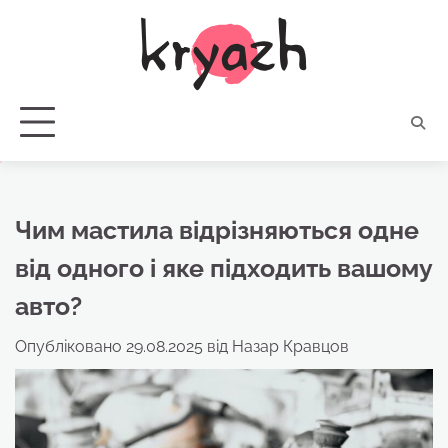
Перейти
до
вмісту
Чим мастила відрізняються одне
від одного і яке підходить вашому
авто?
Опубліковано
29.08.2025
від
Назар Кравцов