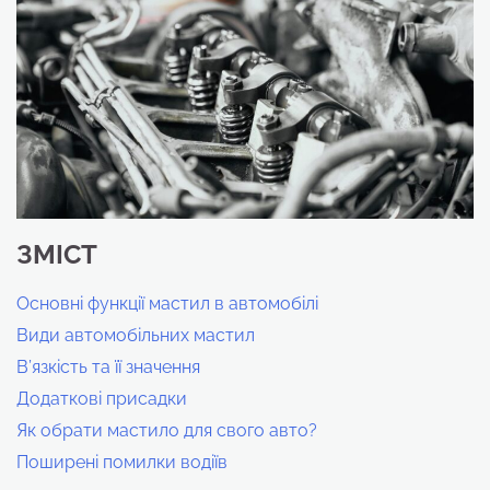
ЗМІСТ
Основні функції мастил в автомобілі
Види автомобільних мастил
В’язкість та її значення
Додаткові присадки
Як обрати мастило для свого авто?
Поширені помилки водіїв