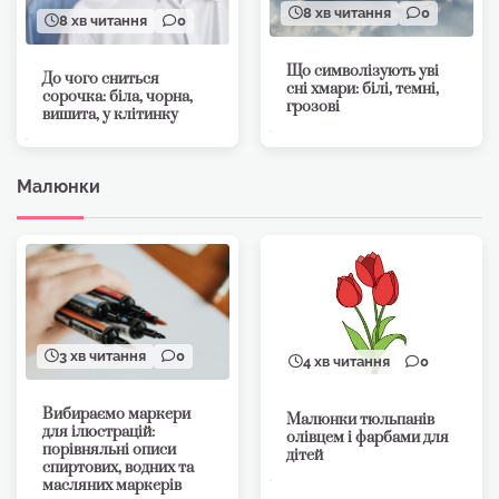
8 хв читання
0
8 хв читання
0
Що символізують уві
До чого сниться
сні хмари: білі, темні,
сорочка: біла, чорна,
грозові
вишита, у клітинку
Малюнки
3 хв читання
0
4 хв читання
0
Вибираємо маркери
Малюнки тюльпанів
для ілюстрацій:
олівцем і фарбами для
порівняльні описи
дітей
спиртових, водних та
масляних маркерів