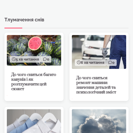
Тлумачення снів
5 хв читання
0
6 хв читання
0
До чого сниться багато
До чого сниться
кавунів і як
ремонт машини:
розтлумачити цей
значення деталей та
сюжет
психологічний зміст