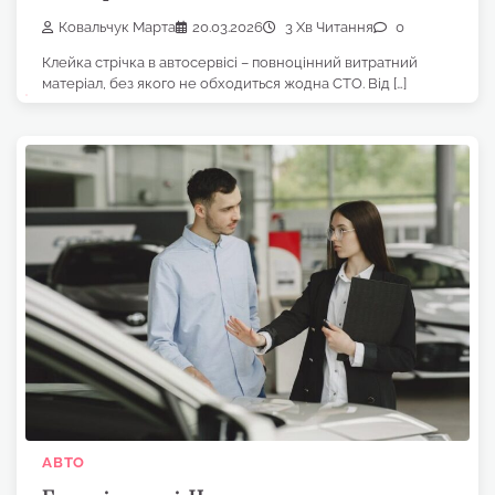
Ковальчук Марта
20.03.2026
3 Хв Читання
0
Клейка стрічка в автосервісі – повноцінний витратний
матеріал, без якого не обходиться жодна СТО. Від […]
АВТО