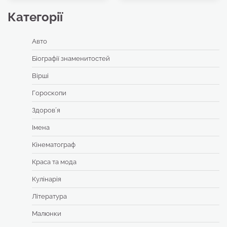
Категорії
Авто
Біографії знаменитостей
Вірші
Гороскопи
Здоровʼя
Імена
Кінематограф
Краса та мода
Кулінарія
Література
Малюнки