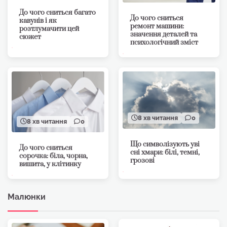
До чого сниться багато
До чого сниться
кавунів і як
ремонт машини:
розтлумачити цей
значення деталей та
сюжет
психологічний зміст
8 хв читання
0
8 хв читання
0
Що символізують уві
До чого сниться
сні хмари: білі, темні,
сорочка: біла, чорна,
грозові
вишита, у клітинку
Малюнки