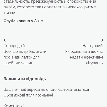
стабильность, предсказуемость и спокойствие за
рулём, которого так не хватает в киевском ритме
жизни.
Опубліковано у
Авто
Навігація
Попередній:
Наступний:
записів
Все, що потрібно знати
Як розпізнати шок та
про види лапок для
надати ефективне
швейних машин
лікування
Залишити відповідь
Ваша e-mail адреса не оприлюднюватиметься.
Обов’язкові поля позначені
*
Коментар
*