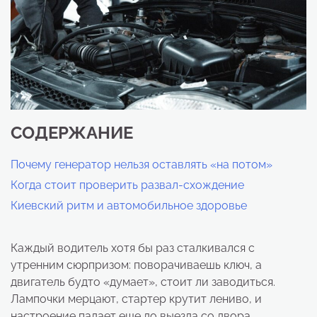
СОДЕРЖАНИЕ
Почему генератор нельзя оставлять «на потом»
Когда стоит проверить развал-схождение
Киевский ритм и автомобильное здоровье
Каждый водитель хотя бы раз сталкивался с
утренним сюрпризом: поворачиваешь ключ, а
двигатель будто «думает», стоит ли заводиться.
Лампочки мерцают, стартер крутит лениво, и
настроение падает еще до выезда со двора.