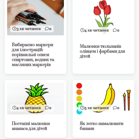
3 хв читання
0
4 хв читання
0
Вибираємо маркери
Малюнки тюльпанів
для ілюстрацій:
олівцем і фарбами для
порівняльні описи
дітей
спиртових, водних та
масляних маркерів
4 хв читання
0
5 хв читання
0
Поетапні малюнки
Як легко намалювати
ананаса для дітей
банани