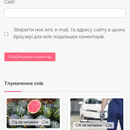
Сайт
Зберегти моє ім'я, e-mail, та адресу сайту в цьому
браузері для моїх подальших коментарів.
Тлумачення снів
5 хв читання
0
6 хв читання
0