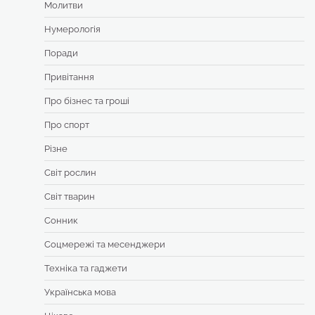
Молитви
Нумерологія
Поради
Привітання
Про бізнес та гроші
Про спорт
Різне
Світ рослин
Світ тварин
Сонник
Соцмережі та месенджери
Техніка та гаджети
Українська мова