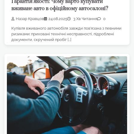
Гарантія якості: Чому варто купувати
вживане авто в офіційному автосалоні?
Назар Кравцов
24.08.2025
3 Хв Читання
0
Купівля вживаного автомобіля завжди пов’язана з певними
ризиками: приховані технічні несправності, підроблені
документи, скручений пробіг […]