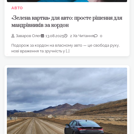
АВТО
«Зелена картка» для авто: просте рішення для
мандрівників за кордон
Заваров Олег
13.08.2025
2 Хв Читання
0
Подорож за кордон на власному авто — це свобода руху,
нові враження та зручність у […]