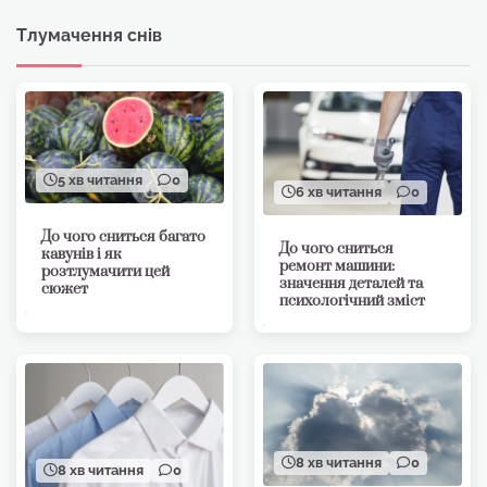
Тлумачення снів
5 хв читання
0
6 хв читання
0
До чого сниться багато
До чого сниться
кавунів і як
ремонт машини:
розтлумачити цей
значення деталей та
сюжет
психологічний зміст
8 хв читання
0
8 хв читання
0