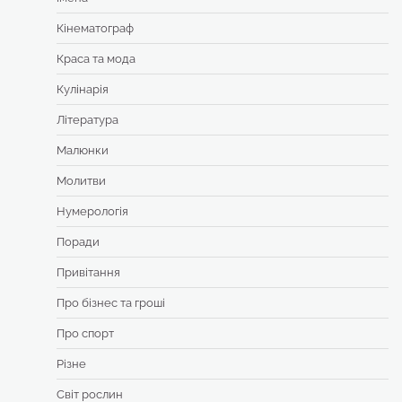
Кінематограф
Краса та мода
Кулінарія
Література
Малюнки
Молитви
Нумерологія
Поради
Привітання
Про бізнес та гроші
Про спорт
Різне
Світ рослин