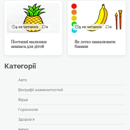
4 хв читання
0
5 хв читання
0
Поетапні малюнки
Як легко намалювати
ананаса для дітей
банани
Категорії
Авто
Біографії знаменитостей
Вірші
Гороскопи
Здоровʼя
Імена