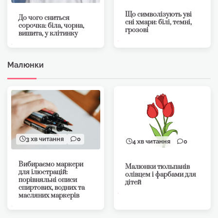
Що символізують уві
До чого сниться
сні хмари: білі, темні,
сорочка: біла, чорна,
грозові
вишита, у клітинку
Малюнки
3 хв читання
0
4 хв читання
0
Вибираємо маркери
Малюнки тюльпанів
для ілюстрацій:
олівцем і фарбами для
порівняльні описи
дітей
спиртових, водних та
масляних маркерів