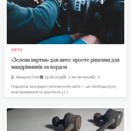
АВТО
«Зелена картка» для авто: просте рішення для
мандрівників за кордон
Заваров Олег
13.08.2025
2 Хв Читання
0
Подорож за кордон на власному авто — це свобода руху,
нові враження та зручність у […]