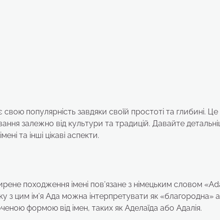
ає свою популярність завдяки своїй простоті та глибині. Це 
ування залежно від культури та традицій. Давайте детальн
ені та інші цікаві аспекти.
ширене походження імені пов’язане з німецьким словом «Ad
зку з цим ім’я Ада можна інтерпретувати як «благородна» 
еною формою від імен, таких як Аделаїда або Адалія.