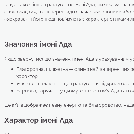
Існує також інше трактування імені Ада, яке вказує на є
слова «адам», що в перекладі означає «червоний» або 
«яскрава», і його іноді пов’язують з характеристиками 
Значення імені Ада
Якщо звернутися до значення імені Ада з урахуванням ус
Благородна, шляхетна — одне з найпоширеніших зн
характер.
Яскрава, палаюча — це трактування підкреслює енер
Червона, гаряча — у цьому контексті ім’я Ада так
Це ім’я відображає певну енергію та благородство, нада
Характер імені Ада