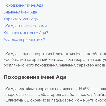
Походження імені Ада
Значення імені Ада
Характер імені Ада
Ім’я Ада іншими мовами
Коли день ангела у Ади?
Ада: яке церковне ім’я?
Ім’я Ада — одне з коротких і елегантних імен, яке зберіг
має багатий історичний контекст і різні варіанти тракт
розглянемо його походження, значення, характер носіїв ім
Походження імені Ада
Ім’я Ада має кілька варіантів походження. Найбільш по
в перекладі означає «благородна» або «висока». У зв’я
«шляхетна». В окремих випадках воно може бути скороч