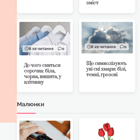
зміст
8 хв читання
0
8 хв читання
0
Що символізують
До чого сниться
уві сні хмари: білі,
сорочка: біла,
темні, грозові
чорна, вишита, у
клітинку
Малюнки