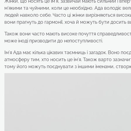
Жінки, що носять це ім’я, зазвичай мають сильний і впе
м’якими та чуйними, коли це необхідно. Ада володіє ве
людей навколо себе. Часто ці жінки вирізняються висок
вони прагнуть до гармонії, хоча й можуть бути досить в
Також вони часто мають високе почуття справедливості 
може іноді призводити до непоступливості.
Ім’я Ада має кілька цікавих таємниць і загадок. Воно по
атмосферу тим, хто носить це ім’я. Також варто зазначи
тому його можуть поєднувати з іншими іменами, створюю