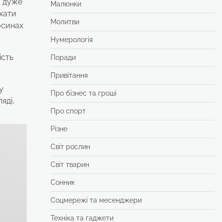
й дуже
Малюнки
ихати
Молитви
осинах
Нумерологія
ість
Поради
Привітання
у
Про бізнес та гроші
яді,
Про спорт
Різне
Світ рослин
Світ тварин
Сонник
Соцмережі та месенджери
Техніка та гаджети