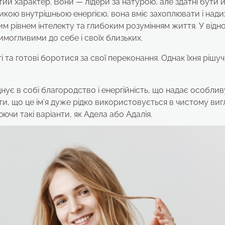
ртий характер. Вони — лідери за натурою, але здатні бути 
ликою внутрішньою енергією, вона вміє захоплювати і над
им рівнем інтелекту та глибоким розумінням життя. У відн
имогливими до себе і своїх близьких.
та готові боротися за свої переконання. Однак їхня рішуч
єднує в собі благородство і енергійність, що надає особлив
ти, що це ім’я дуже рідко використовується в чистому вигл
чи такі варіанти, як Адела або Адалія.