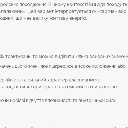
врейське походження. В цьому контексті ім’я Ада походить 
«палаючий». Цей варіант інтерпретується як «гаряча» або
людини, що має велику життєву енергію.
іх трактувань, то можна виділити кілька основних значень
ачень цього імені, яке підкреслює високе положення або
гійність та сильний характер власниці імені.
ож асоціюється з пристрастю та емоційною виразністю.
ючи носієві відчуття впевненості та внутрішньої сили.