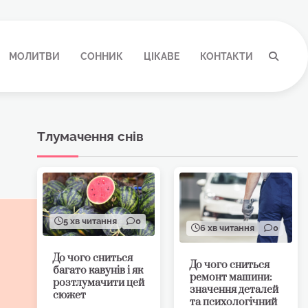
МОЛИТВИ
СОННИК
ЦІКАВЕ
КОНТАКТИ
Тлумачення снів
5 хв читання
0
6 хв читання
0
До чого сниться
До чого сниться
багато кавунів і як
ремонт машини:
розтлумачити цей
значення деталей
сюжет
та психологічний