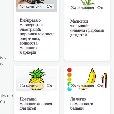
3 хв читання
0
4 хв читання
0
Вибираємо
Малюнки
маркери для
тюльпанів
ілюстрацій:
олівцем і фарбами
порівняльні описи
для дітей
спиртових,
водних та
масляних
маркерів
ім’я
іше
4 хв читання
0
5 хв читання
0
al», що
Поетапні
Як легко
або
малюнки ананаса
намалювати
для дітей
банани