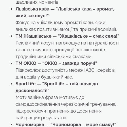
щасливих моментів.
Львівська кава — “Львівська кава – аромат,
який закохує!”
Фокус на унікальному ароматі кави, який
викликає позитивні емоції та приємні асоціації.
TM Жашківське
—
“Жашківське – смак села!”
Рекламний лозунг наголошує на натуральності
та автентичності продукції, асоціюючи її з
традиційними сільськими смаками.
TM OKKO
—
“ОККО – завжди поруч!”
Підкреслює доступність мережі АЗС і сервісів
для водіїв у будь-який час.
SportLife — “SportLife – твій шлях до
досконалості!”
Мотиваційна фраза мотивує до
самовдосконалення через фізичні тренування,
підкреслюючи прагнення до досягнення
найкращих результатів.
Чорноморка
—
“Чорноморка – море смаку!”