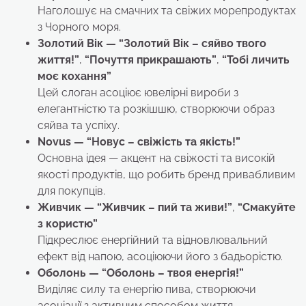
Наголошує на смачних та свіжих морепродуктах
з Чорного моря.
Золотий Вік — “Золотий Вік – сяйво твого
життя!”
,
“Почуття прикрашають”
,
“Тобі личить
моє кохання”
Цей слоган асоціює ювелірні вироби з
елегантністю та розкішшю, створюючи образ
сяйва та успіху.
Novus — “Новус – свіжість та якість!”
Основна ідея — акцент на свіжості та високій
якості продуктів, що робить бренд привабливим
для покупців.
Живчик — “Живчик – пий та живи!”
,
“Смакуйте
з користю”
Підкреслює енергійний та відновлювальний
ефект від напою, асоціюючи його з бадьорістю.
Оболонь
— “Оболонь – твоя енергія!”
Виділяє силу та енергію пива, створюючи
асоціації з активним способом життя.