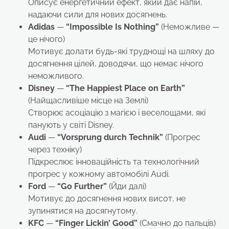
Описує енергетичний ефект, який дає напій,
надаючи сили для нових досягнень.
Adidas
—
“Impossible Is Nothing”
(Неможливе —
це нічого)
Мотивує долати будь-які труднощі на шляху до
досягнення цілей, доводячи, що немає нічого
неможливого.
Disney
—
“The Happiest Place on Earth”
(Найщасливіше місце на Землі)
Створює асоціацію з магією і веселощами, які
панують у світі Disney.
Audi
—
“Vorsprung durch Technik”
(Прогрес
через техніку)
Підкреслює інноваційність та технологічний
прогрес у кожному автомобілі Audi.
Ford
—
“Go Further”
(Йди далі)
Мотивує до досягнення нових висот, не
зупинятися на досягнутому.
KFC
—
“Finger Lickin’ Good”
(Смачно до пальців)