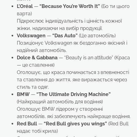
L’Oréal
—
“Because You’re Worth It”
(Бо ти цього
варта)
Підкреслює індивідуальність і цінність кожної
жінки, надихаючи на вибір продукції.
Volkswagen
—
“Das Auto”
(Це автомобіль)
Позиціонує Volkswagen як бездоганно якісний і
надійний автомобіль.
Dolce & Gabbana
— “Beauty is an attitude” (Краса
— це ставлення)
Оголошує, що краса починається з впевненості
та ставлення до життя, яке виражається через
стиль та одяг.
BMW
—
“The Ultimate Driving Machine”
(Найкращий автомобіль для водіння)
Оголошує BMW лідером у створенні
автомобілів, які забезпечують найкраще водіння.
Red Bull
—
“Red Bull gives you wings”
(Red Bull
надає тобі крила)