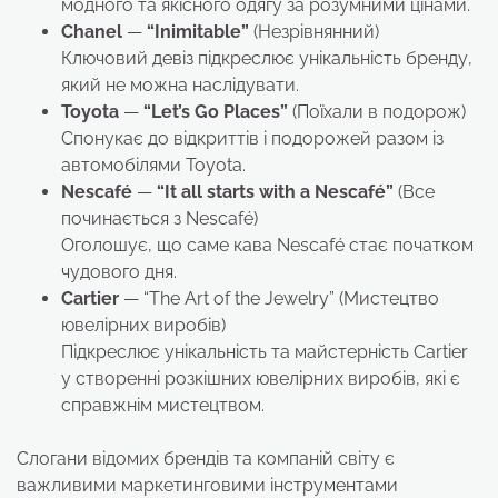
модного та якісного одягу за розумними цінами.
Chanel
—
“Inimitable”
(Незрівнянний)
Ключовий девіз підкреслює унікальність бренду,
який не можна наслідувати.
Toyota
—
“Let’s Go Places”
(Поїхали в подорож)
Спонукає до відкриттів і подорожей разом із
автомобілями Toyota.
Nescafé
—
“It all starts with a Nescafé”
(Все
починається з Nescafé)
Оголошує, що саме кава Nescafé стає початком
чудового дня.
Cartier
— “The Art of the Jewelry” (Мистецтво
ювелірних виробів)
Підкреслює унікальність та майстерність Cartier
у створенні розкішних ювелірних виробів, які є
справжнім мистецтвом.
Слогани відомих брендів та компаній світу є
важливими маркетинговими інструментами