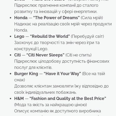
Підкреслює прагнення компанії до сталого
розвитку та інновацій у сфері енергетики.
Honda
—
“The Power of Dreams”
(Сила мрій)
Надихає на реалізацію своїх мрій через продукти
Honda.
Lego
—
“Rebuild the World”
(Перебудуй світ)
Заохочує до творчості та змін через ігри та
конструкції Lego.
Citi
—
“Citi Never Sleeps”
(Citi не спить)
Підкреслює цілодобову доступність фінансових
послуг для клієнтів.
Burger King
—
“Have it Your Way”
(Все на твій
смак)
Дозволяє клієнтам замовляти їжу відповідно до
своїх індивідуальних побажань.
H&M
—
“Fashion and Quality at the Best Price”
(Мода та якість за найкращою ціною)
Описує компанію як доступного виробника