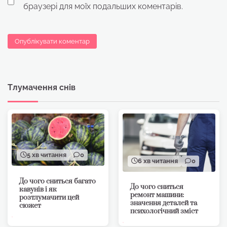
браузері для моїх подальших коментарів.
Тлумачення снів
5 хв читання
0
6 хв читання
0
До чого сниться багато
До чого сниться
кавунів і як
ремонт машини:
розтлумачити цей
значення деталей та
сюжет
психологічний зміст