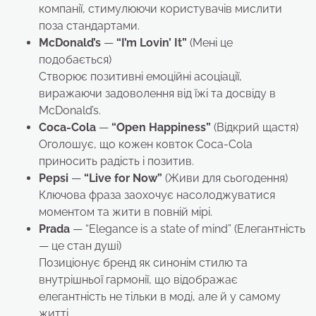
компанії, стимулюючи користувачів мислити
поза стандартами.
McDonald’s
—
“I’m Lovin’ It”
(Мені це
подобається)
Створює позитивні емоційні асоціації,
виражаючи задоволення від їжі та досвіду в
McDonald’s.
Coca-Cola
—
“Open Happiness”
(Відкрий щастя)
Оголошує, що кожен ковток Coca-Cola
приносить радість і позитив.
Pepsi
—
“Live for Now”
(Живи для сьогодення)
Ключова фраза заохочує насолоджуватися
моментом та жити в повній мірі.
Prada
— “Elegance is a state of mind” (Елегантність
— це стан душі)
Позиціонує бренд як синонім стилю та
внутрішньої гармонії, що відображає
елегантність не тільки в моді, але й у самому
житті.