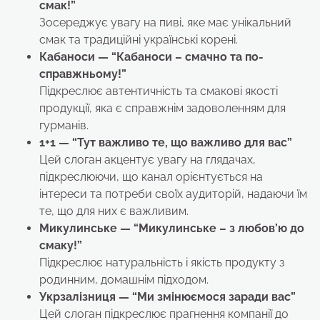
смак!”
Зосереджує увагу на пиві, яке має унікальний
смак та традиційні українські корені.
Кабаноси
— “Кабаноси – смачно та по-
справжньому!”
Підкреслює автентичність та смакові якості
продукції, яка є справжнім задоволенням для
гурманів.
1+1 — “Тут важливо те, що важливо для вас”
Цей слоган акцентує увагу на глядачах,
підкреслюючи, що канал орієнтується на
інтереси та потреби своїх аудиторій, надаючи їм
те, що для них є важливим.
Микулинське
— “Микулинське – з любов’ю до
смаку!”
Підкреслює натуральність і якість продукту з
родинним, домашнім підходом.
Укрзалізниця — “Ми змінюємося заради вас”
Цей слоган підкреслює прагнення компанії до