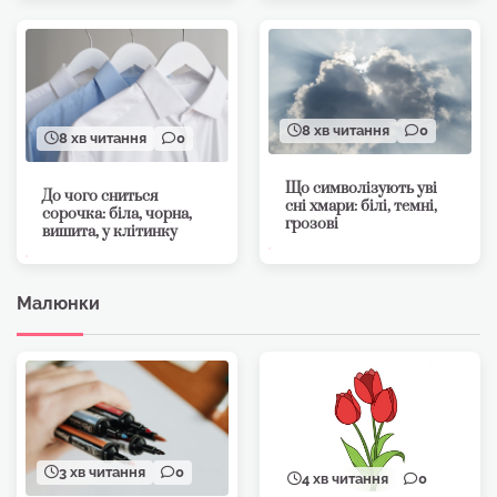
8 хв читання
0
8 хв читання
0
Що символізують уві
До чого сниться
сні хмари: білі, темні,
сорочка: біла, чорна,
грозові
вишита, у клітинку
Малюнки
3 хв читання
0
4 хв читання
0