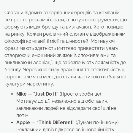
Слогани відомих закордонних брендів та компаній —
не просто рекламні фрази, а потужні інструменти, що
формують імідж бренду та визначають його позицію
на ринку. Кожен рекламний слоган є відображенням
філософії компанії, її місії та цінностей. Мотивуючі
фрази мають здатність миттєво привертати увагу,
створюючи емоційний зв’язок із споживачами та
викликаючи асоціації, що забезпечують лояльність до
бренду. Через їхню силу враження та ефективність ці
короткі, але чіткі меседжі стали частиною глобальної
культури маркетингу.
Nike
—
“Just Do It”
(Просто зроби це)
Мотивує до дії, незалежно від обставин,
закликаючи людей не відкладати свої цілі на
потім.
Apple
—
“Think Different”
(Думай по-іншому)
Рекламний девіз підкреслює інноваційність