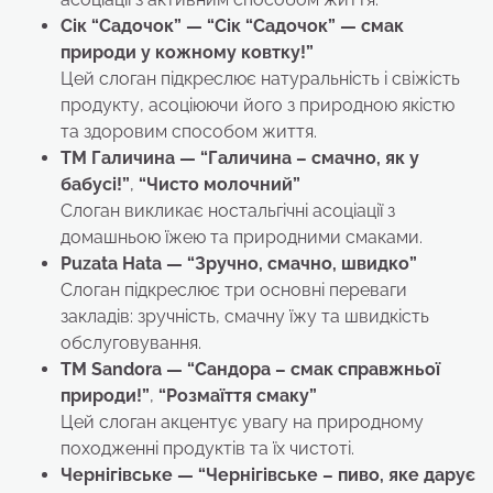
Сік “Садочок”
— “Сік “Садочок” — смак
природи у кожному ковтку!”
Цей слоган підкреслює натуральність і свіжість
продукту, асоціюючи його з природною якістю
та здоровим способом життя.
ТМ Галичина
— “Галичина – смачно, як у
бабусі!”
,
“Чисто молочний”
Слоган викликає ностальгічні асоціації з
домашньою їжею та природними смаками.
Puzata Hata — “Зручно, смачно, швидко”
Слоган підкреслює три основні переваги
закладів: зручність, смачну їжу та швидкість
обслуговування.
TM Sandora
— “Сандора – смак справжньої
природи!”
,
“Розмаїття смаку”
Цей слоган акцентує увагу на природному
походженні продуктів та їх чистоті.
Чернігівське
— “Чернігівське – пиво, яке дарує