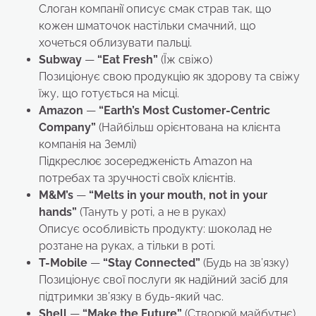
Слоган компанії описує смак страв так, що
кожен шматочок настільки смачний, що
хочеться облизувати пальці.
Subway
—
“Eat Fresh”
(Їж свіжо)
Позиціонує свою продукцію як здорову та свіжу
їжу, що готується на місці.
Amazon
—
“Earth’s Most Customer-Centric
Company”
(Найбільш орієнтована на клієнта
компанія на Землі)
Підкреслює зосередженість Amazon на
потребах та зручності своїх клієнтів.
M&M’s
—
“Melts in your mouth, not in your
hands”
(Тануть у роті, а не в руках)
Описує особливість продукту: шоколад не
розтане на руках, а тільки в роті.
T-Mobile
—
“Stay Connected”
(Будь на зв’язку)
Позиціонує свої послуги як надійний засіб для
підтримки зв’язку в будь-який час.
Shell
—
“Make the Future”
(Створюй майбутнє)