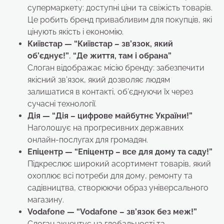
супермаркету: доступні ціни та свіжість товарів.
Це робить бренд привабливим для покупців, які
цінують якість і економію.
Київстар — “Київстар – зв’язок, який
об’єднує!”
,
“Де життя, там і обрана”
Слоган відображає місію бренду: забезпечити
якісний зв’язок, який дозволяє людям
залишатися в контакті, об’єднуючи їх через
сучасні технології.
Дія
— “Дія – цифрове майбутнє України!”
Наголошує на прогресивних державних
онлайн-послугах для громадян.
Епіцентр — “Епіцентр – все для дому та саду!”
Підкреслює широкий асортимент товарів, який
охоплює всі потреби для дому, ремонту та
садівництва, створюючи образ універсального
магазину.
Vodafone
— “Vodafone – зв’язок без меж!”
Слоган акцентує на глобальності та