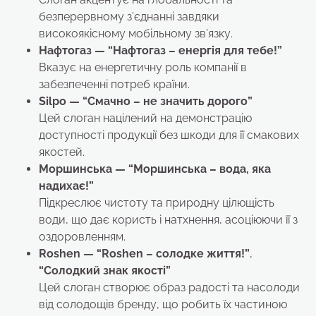
безперервному з’єднанні завдяки
високоякісному мобільному зв’язку.
Нафтогаз
— “Нафтогаз – енергія для тебе!”
Вказує на енергетичну роль компанії в
забезпеченні потреб країни.
Silpo — “Смачно – не значить дорого”
Цей слоган націлений на демонстрацію
доступності продукції без шкоди для її смакових
якостей.
Моршинська — “Моршинська – вода, яка
надихає!”
Підкреслює чистоту та природну цілющість
води, що дає користь і натхнення, асоціюючи її з
оздоровленням.
Roshen — “Roshen – солодке життя!”
,
“Солодкий знак якості”
Цей слоган створює образ радості та насолоди
від солодощів бренду, що робить їх частиною