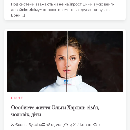
Под системи вважають чи не найпростішими з усіх вейп-
девайсів: мінімум кнопок, елементів керування, вузлів.
Вони […]
РІЗНЕ
Особисте життя Ольги Харлан: сім’я,
чоловік, діти
Єсенія Буксіна
18.03.2025
4 Хв Читання
0