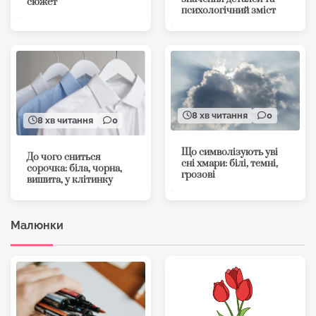
сюжет
психологічний зміст
8 хв читання
0
8 хв читання
0
Що символізують уві
До чого сниться
сні хмари: білі, темні,
сорочка: біла, чорна,
грозові
вишита, у клітинку
Малюнки