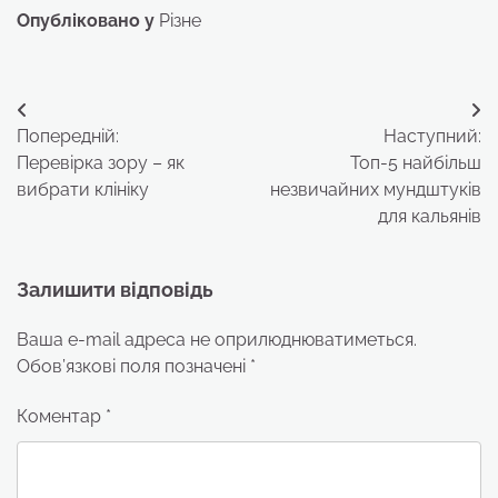
Опубліковано у
Різне
Навігація
Попередній:
Наступний:
записів
Перевірка зору – як
Топ-5 найбільш
вибрати клініку
незвичайних мундштуків
для кальянів
Залишити відповідь
Ваша e-mail адреса не оприлюднюватиметься.
Обов’язкові поля позначені
*
Коментар
*