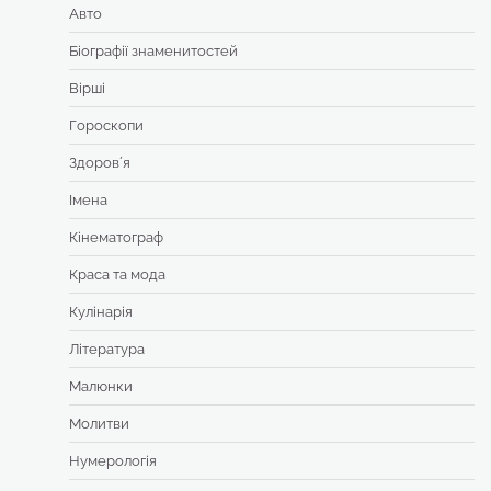
Авто
Біографії знаменитостей
Вірші
Гороскопи
Здоровʼя
Імена
Кінематограф
Краса та мода
Кулінарія
Література
Малюнки
Молитви
Нумерологія