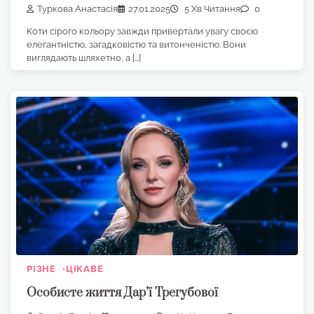
Туркова Анастасія
27.01.2025
5 Хв Читання
0
Коти сірого кольору завжди привертали увагу своєю
елегантністю, загадковістю та витонченістю. Вони
виглядають шляхетно, а […]
РІЗНЕ
ЦІКАВЕ
Особисте життя Дар’ї Трегубової