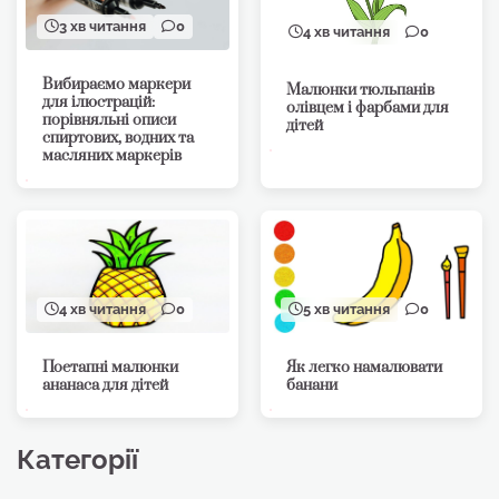
3 хв читання
0
4 хв читання
0
Вибираємо маркери
Малюнки тюльпанів
для ілюстрацій:
олівцем і фарбами для
порівняльні описи
дітей
спиртових, водних та
масляних маркерів
4 хв читання
0
5 хв читання
0
Поетапні малюнки
Як легко намалювати
ананаса для дітей
банани
Категорії