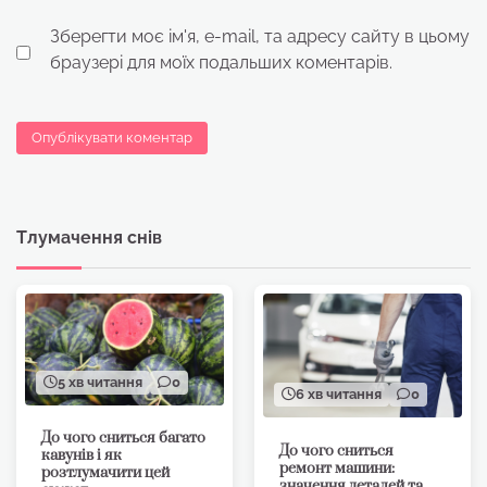
Зберегти моє ім'я, e-mail, та адресу сайту в цьому
браузері для моїх подальших коментарів.
Тлумачення снів
5 хв читання
0
6 хв читання
0
До чого сниться багато
До чого сниться
кавунів і як
ремонт машини:
розтлумачити цей
значення деталей та