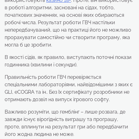
використовують
казино 18+
. Проте, він використовує
в роботі алгоритми, засновані на сідах, тобто,
початкових значеннях, на основі яких обираються
робочі числа. Результат роботи ГВЧ настільки
непередбачуваний, що на практиці його не можливо
прорахувати самостійно чи створити програму, яка
могла б це зробити.
В якості сідів, як правило, виступають поточні покази
годинника (хвилини і секунди).
Правильність роботи ГВЧ перевіряється
спеціальними лабораторіями, найвідомішими з яких є
GLI, eCOGRA та ін.. Без їх сертифікату розробники не
отримають дозвіл на випуск ігрового софту.
Важливо розуміти, що гемблінг – лише розвага, де
завжди існує вірогідність виграшу та програшу,
проте, вплинути на результат гри або передбачити
його жодна людина не може.