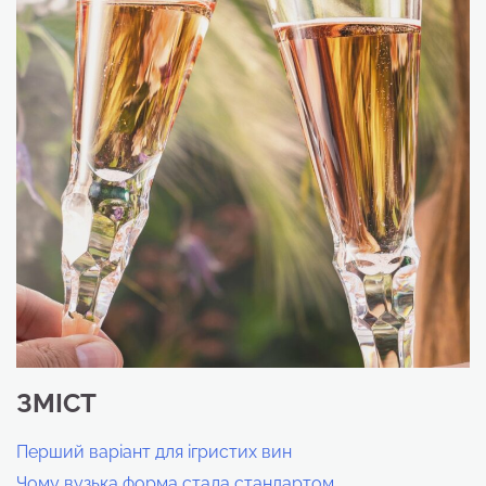
ЗМІСТ
Перший варіант для ігристих вин
Чому вузька форма стала стандартом