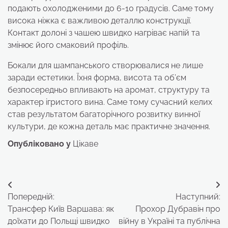
подають охолодженими до 6-10 градусів. Саме тому
висока ніжка є важливою деталлю конструкції.
Контакт долоні з чашею швидко нагріває напій та
змінює його смаковий профіль.
Бокали для шампанського створювалися не лише
заради естетики. Їхня форма, висота та об’єм
безпосередньо впливають на аромат, структуру та
характер ігристого вина. Саме тому сучасний келих
став результатом багаторічного розвитку винної
культури, де кожна деталь має практичне значення.
Опубліковано у
Цікаве
Навігація
Попередній:
Наступний:
записів
Трансфер Київ Варшава: як
Прохор Дубравін про
доїхати до Польщі швидко
війну в Україні та публічна