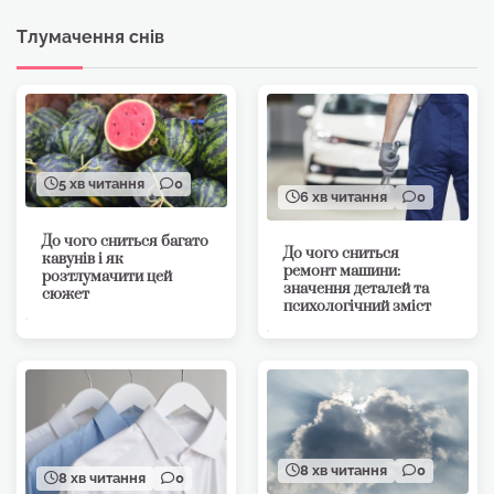
Тлумачення снів
5 хв читання
0
6 хв читання
0
До чого сниться багато
До чого сниться
кавунів і як
ремонт машини:
розтлумачити цей
значення деталей та
сюжет
психологічний зміст
8 хв читання
0
8 хв читання
0