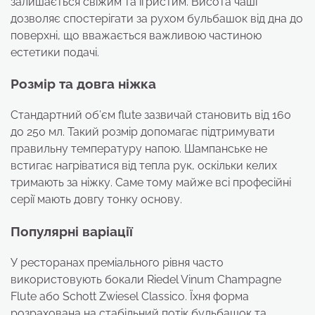
залишається свіжим та ігристим. Висота чаші
дозволяє спостерігати за рухом бульбашок від дна до
поверхні, що вважається важливою частиною
естетики подачі.
Розмір та довга ніжка
Стандартний об’єм flute зазвичай становить від 160
до 250 мл. Такий розмір допомагає підтримувати
правильну температуру напою. Шампанське не
встигає нагріватися від тепла рук, оскільки келих
тримають за ніжку. Саме тому майже всі професійні
серії мають довгу тонку основу.
Популярні варіації
У ресторанах преміального рівня часто
використовують бокали Riedel Vinum Champagne
Flute або Schott Zwiesel Classico. Їхня форма
розрахована на стабільний потік бульбашок та