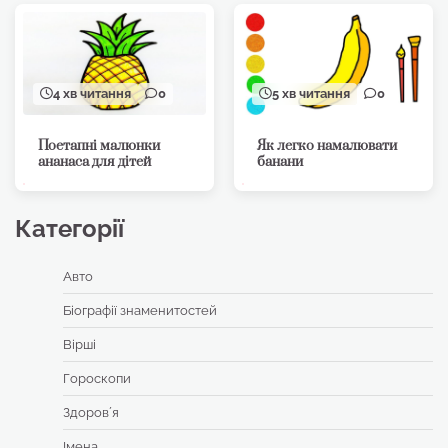
4 хв читання
0
5 хв читання
0
Поетапні малюнки
Як легко намалювати
ананаса для дітей
банани
Категорії
Авто
Біографії знаменитостей
Вірші
Гороскопи
Здоровʼя
Імена