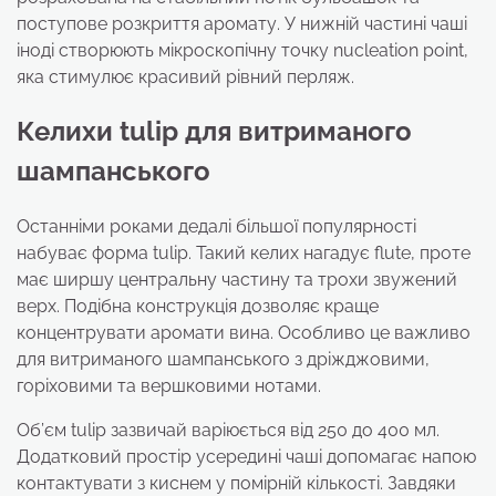
поступове розкриття аромату. У нижній частині чаші
іноді створюють мікроскопічну точку nucleation point,
яка стимулює красивий рівний перляж.
Келихи tulip для витриманого
шампанського
Останніми роками дедалі більшої популярності
набуває форма tulip. Такий келих нагадує flute, проте
має ширшу центральну частину та трохи звужений
верх. Подібна конструкція дозволяє краще
концентрувати аромати вина. Особливо це важливо
для витриманого шампанського з дріжджовими,
горіховими та вершковими нотами.
Об’єм tulip зазвичай варіюється від 250 до 400 мл.
Додатковий простір усередині чаші допомагає напою
контактувати з киснем у помірній кількості. Завдяки