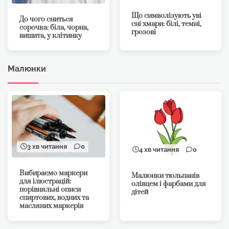
Що символізують уві
До чого сниться
сні хмари: білі, темні,
сорочка: біла, чорна,
грозові
вишита, у клітинку
Малюнки
3 хв читання
0
4 хв читання
0
Вибираємо маркери
Малюнки тюльпанів
для ілюстрацій:
олівцем і фарбами для
порівняльні описи
дітей
спиртових, водних та
масляних маркерів