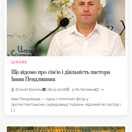
ЦІКАВЕ
Що відомо про сім’ю і діяльність пастора
Івана Пендлишака
Єсенія Буксіна
28.02.2026
5 Хв Читання
0
Іван Пендлишак — одна з помітних фігур у
протестантському середовищі України, відомий як пастор і
[…]