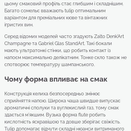
цьому смаковий профіль стає глибшим і складнішим.
Багато сомельє вважають tulip оптимальним
варіантом для преміальних кюве та вінтажних
ігристих вин.
Серед відомих моделей часто згадують Zalto Denk’Art
Champagne та Gabriel Glas StandArt. Такі бокали
мають ультратонкі стінки, що робить контакт із
напоєм максимально делікатним. Тонке скло також не
спотворює температуру шампанського.
Чому форма впливає на смак
Конструкція келиха безпосередньо змінює
сприйняття напою. Широка чаша швидше випускає
ароматичні сполуки та вуглекислий газ, тому смак
здається м’якшим. Вузька форма flute робить
кислотність яскравішою та довше зберігає свіжість.
Tulip допомагає відчути складні нюанси витриманого