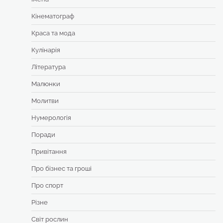
Кінематограф
Краса та мода
Кулінарія
Література
Малюнки
Молитви
Нумерологія
Поради
Привітання
Про бізнес та гроші
Про спорт
Різне
Світ рослин