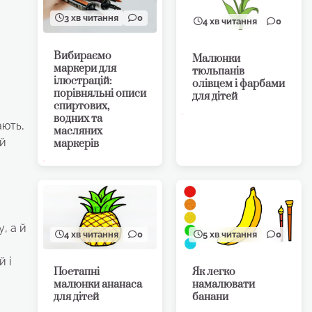
3 хв читання
0
4 хв читання
0
Вибираємо
Малюнки
маркери для
тюльпанів
ілюстрацій:
олівцем і фарбами
порівняльні описи
для дітей
спиртових,
водних та
ають,
масляних
ій
маркерів
, а й
4 хв читання
0
5 хв читання
0
 і
Поетапні
Як легко
малюнки ананаса
намалювати
для дітей
банани