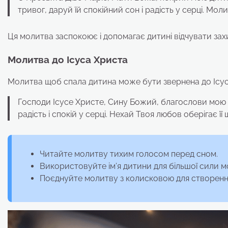
тривог, даруй їй спокійний сон і радість у серці. Мол
Ця молитва заспокоює і допомагає дитині відчувати зах
Молитва до Ісуса Христа
Молитва щоб спала дитина може бути звернена до Ісус
Господи Ісусе Христе, Сину Божий, благослови мою дити
радість і спокій у серці. Нехай Твоя любов оберігає її 
Читайте молитву тихим голосом перед сном.
Використовуйте ім’я дитини для більшої сили м
Поєднуйте молитву з колисковою для створенн