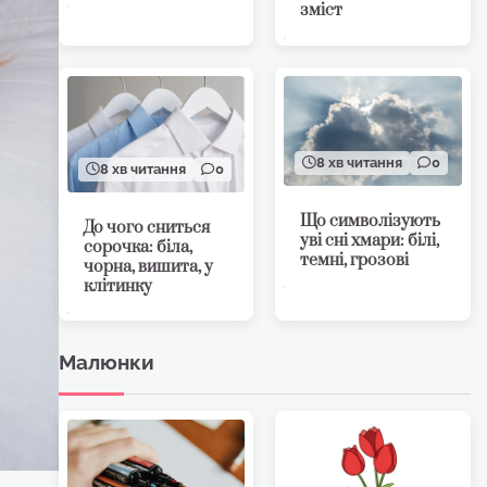
зміст
8 хв читання
0
8 хв читання
0
Що символізують
До чого сниться
уві сні хмари: білі,
сорочка: біла,
темні, грозові
чорна, вишита, у
клітинку
Малюнки