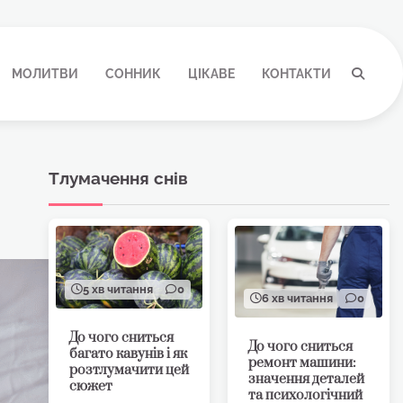
МОЛИТВИ
СОННИК
ЦІКАВЕ
КОНТАКТИ
Тлумачення снів
5 хв читання
0
6 хв читання
0
До чого сниться
До чого сниться
багато кавунів і як
ремонт машини:
розтлумачити цей
значення деталей
сюжет
та психологічний