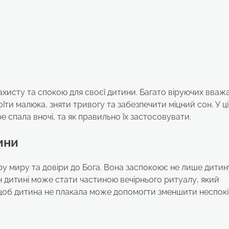
ахисту та спокою для своєї дитини. Багато віруючих вваж
ти малюка, зняти тривогу та забезпечити міцний сон. У ц
е спала вночі, та як правильно їх застосовувати.
ини
 миру та довіри до Бога. Вона заспокоює не лише дитину
н дитині може стати частиною вечірнього ритуалу, який
щоб дитина не плакала може допомогти зменшити неспокій