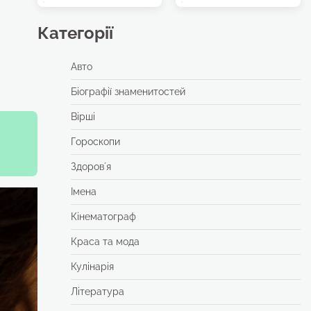
Категорії
Авто
Біографії знаменитостей
Вірші
Гороскопи
Здоровʼя
Імена
Кінематограф
Краса та мода
Кулінарія
Література