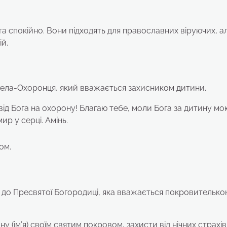
та спокійно. Вони підходять для православних віруючих, ал
й.
гела-Охоронця, який вважається захисником дитини.
д Бога на охорону! Благаю тебе, моли Бога за дитину мою 
мир у серці. Амінь.
ом.
 до Пресвятої Богородиці, яка вважається покровителько
(ім’я) своїм святим покровом, захисти від нічних страхів 