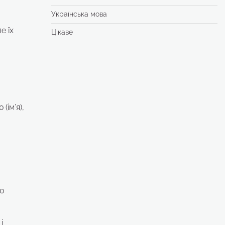
Українська мова
е їх
Цікаве
(ім’я),
ю
і