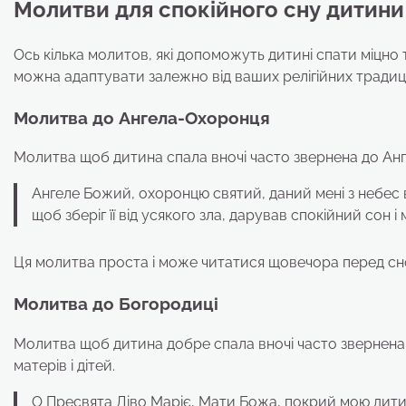
Молитви для спокійного сну дитини
Ось кілька молитов, які допоможуть дитині спати міцно 
можна адаптувати залежно від ваших релігійних традиці
Молитва до Ангела-Охоронця
Молитва щоб дитина спала вночі часто звернена до Ан
Ангеле Божий, охоронцю святий, даний мені з небес ві
щоб зберіг її від усякого зла, дарував спокійний сон і 
Ця молитва проста і може читатися щовечора перед сн
Молитва до Богородиці
Молитва щоб дитина добре спала вночі часто звернена
матерів і дітей.
О Пресвята Діво Маріє, Мати Божа, покрий мою дитину 