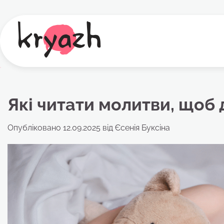
Перейти
до
вмісту
Які читати молитви, щоб 
Опубліковано
12.09.2025
від
Єсенія Буксіна