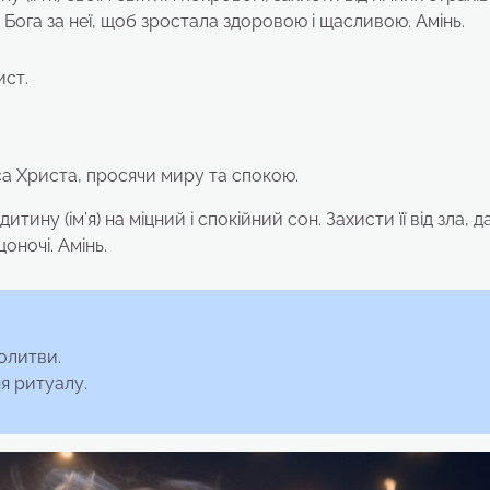
и Бога за неї, щоб зростала здоровою і щасливою. Амінь.
ист.
а Христа, просячи миру та спокою.
ну (ім’я) на міцний і спокійний сон. Захисти її від зла, 
щоночі. Амінь.
олитви.
я ритуалу.