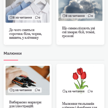
8 хв читання
0
8 хв читання
0
Що символізують уві
До чого сниться
сні хмари: білі, темні,
сорочка: біла, чорна,
грозові
вишита, у клітинку
Малюнки
3 хв читання
0
4 хв читання
0
Вибираємо маркери
Малюнки тюльпанів
для ілюстрацій:
олівцем і фарбами для