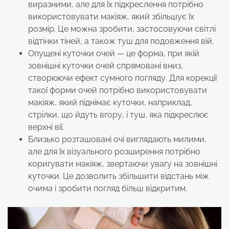
виразними, але для їх підкреслення потрібно
використовувати макіяж, який збільшує їх
розмір. Це можна зробити, застосовуючи світлі
відтінки тіней, а також туш для подовження вій.
Опущені куточки очей — це форма, при якій
зовнішні куточки очей спрямовані вниз,
створюючи ефект сумного погляду. Для корекції
такої форми очей потрібно використовувати
макіяж, який піднімає куточки, наприклад,
стрілки, що йдуть вгору, і туш, яка підкреслює
верхні вії.
Близько розташовані очі виглядають милими,
але для їх візуального розширення потрібно
коригувати макіяж, звертаючи увагу на зовнішні
куточки. Це дозволить збільшити відстань між
очима і зробити погляд більш відкритим.