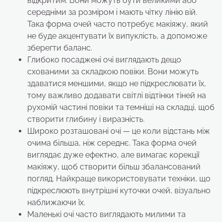
відкритим. Вони можуть бути великими або
середніми за розміром і мають чітку лінію вій.
Така форма очей часто потребує макіяжу, який
не буде акцентувати їх випуклість, а допоможе
зберегти баланс.
Глибоко посаджені очі виглядають дещо
схованими за складкою повіки. Вони можуть
здаватися меншими, якщо не підкреслювати їх,
тому важливо додавати світлі відтінки тіней на
рухомій частині повіки та темніші на складці, щоб
створити глибину і виразність.
Широко розташовані очі — це коли відстань між
очима більша, ніж середнє. Така форма очей
виглядає дуже ефектно, але вимагає корекції
макіяжу, щоб створити більш збалансований
погляд. Найкраще використовувати техніки, що
підкреслюють внутрішні куточки очей, візуально
наближаючи їх.
Маленькі очі часто виглядають милими та