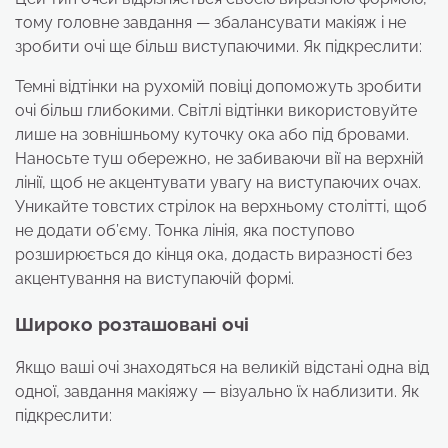
тому головне завдання — збалансувати макіяж і не
зробити очі ще більш виступаючими. Як підкреслити:
Темні відтінки на рухомій повіці допоможуть зробити
очі більш глибокими. Світлі відтінки використовуйте
лише на зовнішньому куточку ока або під бровами.
Наносьте туш обережно, не забиваючи вії на верхній
лінії, щоб не акцентувати увагу на виступаючих очах.
Уникайте товстих стрілок на верхньому столітті, щоб
не додати об’єму. Тонка лінія, яка поступово
розширюється до кінця ока, додасть виразності без
акцентування на виступаючій формі.
Широко розташовані очі
Якщо ваші очі знаходяться на великій відстані одна від
одної, завдання макіяжу — візуально їх наблизити. Як
підкреслити: