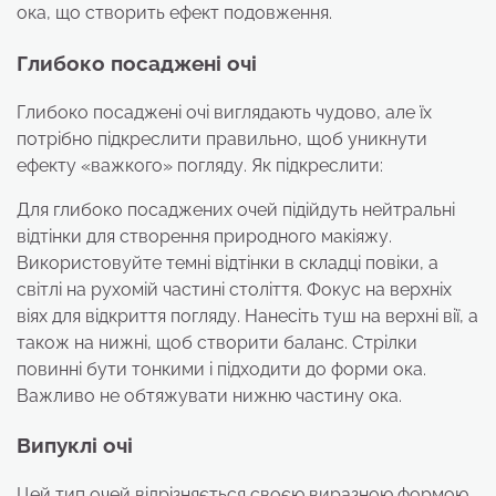
ока, що створить ефект подовження.
Глибоко посаджені очі
Глибоко посаджені очі виглядають чудово, але їх
потрібно підкреслити правильно, щоб уникнути
ефекту «важкого» погляду. Як підкреслити:
Для глибоко посаджених очей підійдуть нейтральні
відтінки для створення природного макіяжу.
Використовуйте темні відтінки в складці повіки, а
світлі на рухомій частині століття. Фокус на верхніх
віях для відкриття погляду. Нанесіть туш на верхні вії, а
також на нижні, щоб створити баланс. Стрілки
повинні бути тонкими і підходити до форми ока.
Важливо не обтяжувати нижню частину ока.
Випуклі очі
Цей тип очей відрізняється своєю виразною формою,