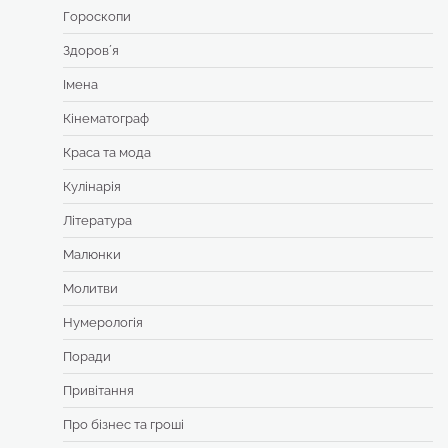
Гороскопи
Здоровʼя
Імена
Кінематограф
Краса та мода
Кулінарія
Література
Малюнки
Молитви
Нумерологія
Поради
Привітання
Про бізнес та гроші