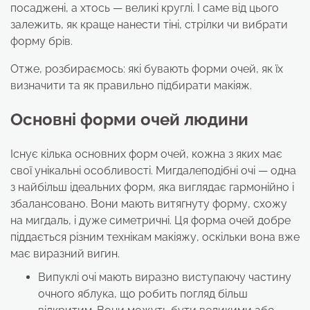
посаджені, а хтось — великі круглі. І саме від цього
залежить, як краще нанести тіні, стрілки чи вибрати
форму брів.
Отже, розбираємось: які бувають форми очей, як їх
визначити та як правильно підбирати макіяж.
Основні форми очей людини
Існує кілька основних форм очей, кожна з яких має
свої унікальні особливості. Мигдалеподібні очі — одна
з найбільш ідеальних форм, яка виглядає гармонійно і
збалансовано. Вони мають витягнуту форму, схожу
на мигдаль, і дуже симетричні. Ця форма очей добре
піддається різним технікам макіяжу, оскільки вона вже
має виразний вигин.
Випуклі очі мають виразно виступаючу частину
очного яблука, що робить погляд більш