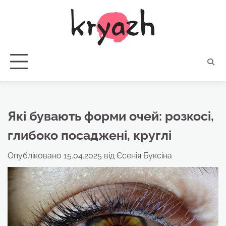
Перейти
до
вмісту
Які бувають форми очей: розкосі,
глибоко посаджені, круглі
Опубліковано
15.04.2025
від
Єсенія Буксіна