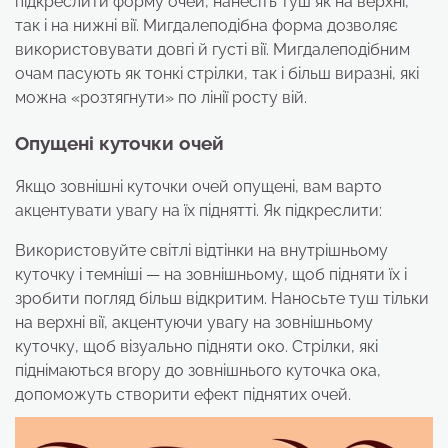
підкреслити форму очей, нанесіть туш як на верхні,
так і на нижні вії. Мигдалеподібна форма дозволяє
використовувати довгі й густі вії. Мигдалеподібним
очам пасують як тонкі стрілки, так і більш виразні, які
можна «розтягнути» по лінії росту вій.
Опущені куточки очей
Якщо зовнішні куточки очей опущені, вам варто
акцентувати увагу на їх піднятті. Як підкреслити:
Використовуйте світлі відтінки на внутрішньому
куточку і темніші — на зовнішньому, щоб підняти їх і
зробити погляд більш відкритим. Наносьте туш тільки
на верхні вії, акцентуючи увагу на зовнішньому
куточку, щоб візуально підняти око. Стрілки, які
піднімаються вгору до зовнішнього куточка ока,
допоможуть створити ефект піднятих очей.