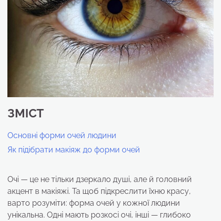
ЗМІСТ
Основні форми очей людини
Як підібрати макіяж до форми очей
Очі — це не тільки дзеркало душі, але й головний
акцент в макіяжі. Та щоб підкреслити їхню красу,
варто розуміти: форма очей у кожної людини
унікальна. Одні мають розкосі очі, інші — глибоко