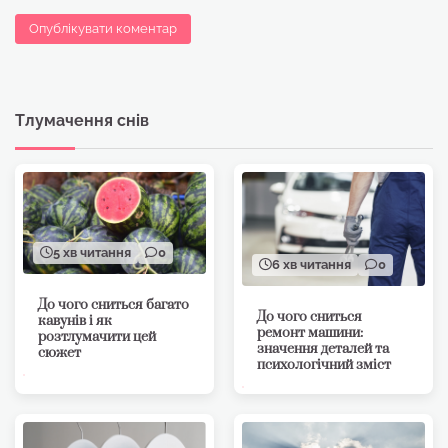
Тлумачення снів
5 хв читання
0
6 хв читання
0
До чого сниться багато
До чого сниться
кавунів і як
ремонт машини:
розтлумачити цей
значення деталей та
сюжет
психологічний зміст