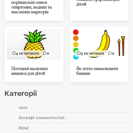
порівняльні описи
дітей
спиртових, водних та
масляних маркерів
4 хв читання
0
5 хв читання
0
Поетапні малюнки
Як легко намалювати
ананаса для дітей
банани
Категорії
Авто
Біографії знаменитостей
Вірші