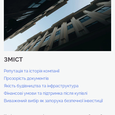
ЗМІСТ
Репутація та історія компанії
Прозорість документів
Якість будівництва та інфраструктура
Фінансові умови та підтримка після купівлі
Виважений вибір як запорука безпечної інвестиції