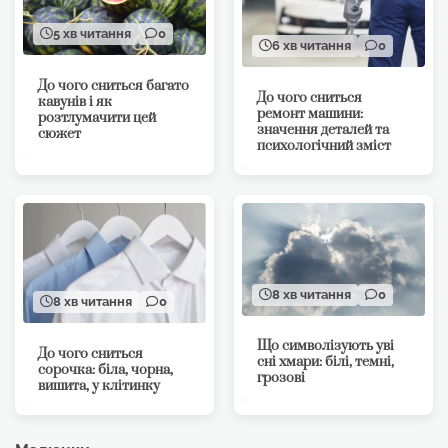
5 хв читання
0
6 хв читання
0
До чого сниться багато
До чого сниться
кавунів і як
ремонт машини:
розтлумачити цей
значення деталей та
сюжет
психологічний зміст
8 хв читання
0
8 хв читання
0
Що символізують уві
До чого сниться
сні хмари: білі, темні,
сорочка: біла, чорна,
грозові
вишита, у клітинку