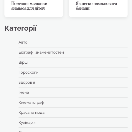
Поетапні малюнки
Як легко намалювати
ананаса для дітей
банани
Категорії
Авто
Біографії знаменитостей
Вірші
Гороскопи
Здоровʼя
Імена
Кінематограф
Краса та мода
Кулінарія