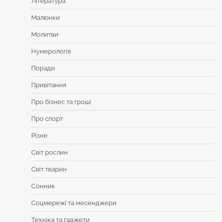
Література
Малюнки
Молитви
Нумерологія
Поради
Привітання
Про бізнес та гроші
Про спорт
Різне
Світ рослин
Світ тварин
Сонник
Соцмережі та месенджери
Техніка та гаджети