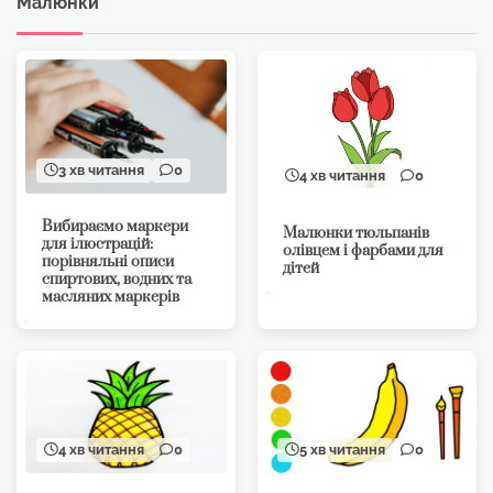
Малюнки
3 хв читання
0
4 хв читання
0
Вибираємо маркери
Малюнки тюльпанів
для ілюстрацій:
олівцем і фарбами для
порівняльні описи
дітей
спиртових, водних та
масляних маркерів
4 хв читання
0
5 хв читання
0