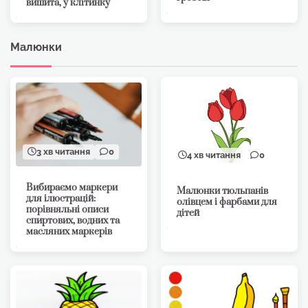
вишита, у клітинку
Малюнки
3 хв читання
0
4 хв читання
0
Вибираємо маркери
Малюнки тюльпанів
для ілюстрацій:
олівцем і фарбами для
порівняльні описи
дітей
спиртових, водних та
масляних маркерів