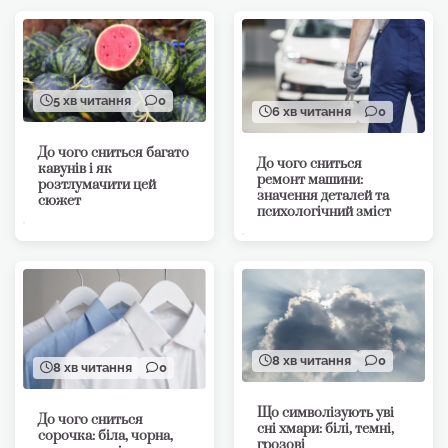
5 хв читання
0
6 хв читання
0
До чого сниться багато
До чого сниться
кавунів і як
ремонт машини:
розтлумачити цей
значення деталей та
сюжет
психологічний зміст
8 хв читання
0
8 хв читання
0
Що символізують уві
До чого сниться
сні хмари: білі, темні,
сорочка: біла, чорна,
грозові