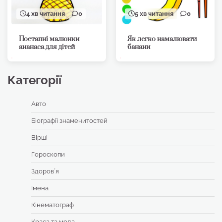
4 хв читання
0
5 хв читання
0
Поетапні малюнки
Як легко намалювати
ананаса для дітей
банани
Категорії
Авто
Біографії знаменитостей
Вірші
Гороскопи
Здоровʼя
Імена
Кінематограф
Краса та мода