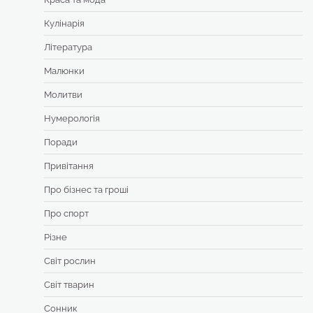
Кулінарія
Література
Малюнки
Молитви
Нумерологія
Поради
Привітання
Про бізнес та гроші
Про спорт
Різне
Світ рослин
Світ тварин
Сонник