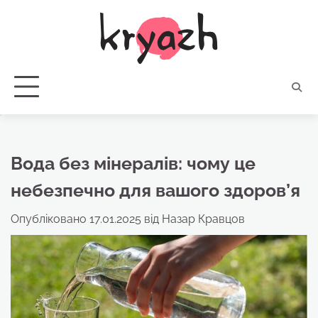
Перейти
до
вмісту
Вода без мінералів: чому це
небезпечно для вашого здоров’я
Опубліковано
17.01.2025
від
Назар Кравцов