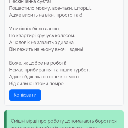
Нескінченна суєта!
Пощастило моєму, все-таки, шторці….
Адже висить на вікні, просто так!
У вихідні я бігаю ланню,
По квартирі кручусь колесом.
А чоловік не злазить з дивана.
Він лежить на ньому вночі і вдень!
Боже, як добре на роботі!
Немає прибирання, та інших турбот.
Адже і бджілка потоне в компоті….
Від сильної втоми помре!
Копіювати
Смішні вірші про роботу допомагають боротися
зі стресом. Читайте їх командою – і день