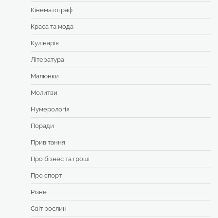
Кінематограф
Краса та мода
Кулінарія
Література
Малюнки
Молитви
Нумерологія
Поради
Привітання
Про бізнес та гроші
Про спорт
Різне
Світ рослин