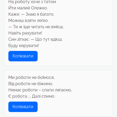
На роботу хоче з татом
Йти малий Олежко.
Каже: — Знаю я багато.
Можеш взяти легко.
— Ти ж іще читать не вмієш.
Навіть рахувати!
Син зітхає: — Що тут вдієш.
Буду керувати!
Копіювати
Ми роботи не боїмося,
Від роботи не біжимо.
Немає роботи – спати лягаємо,
Є робота …. Далі спимо.
Копіювати