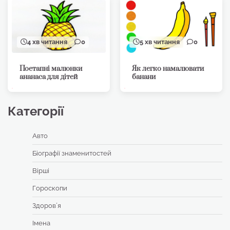
4 хв читання
0
5 хв читання
0
Поетапні малюнки
Як легко намалювати
ананаса для дітей
банани
Категорії
Авто
Біографії знаменитостей
Вірші
Гороскопи
Здоровʼя
Імена