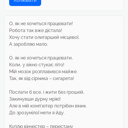
Копіювати
О, як не хочеться працювати!
Робота так вже дістала!
Хочу стати олигаршей місцевої,
А заробляю мало.
О, як не хочеться працювати,
Коли, у вікно стукає літо!
Мій мозок розплавився майже.
Так, як від сірника – сигарета!
Послати б все, і жити без грошей,
Закинувши дурну мрію!
Але в мій комп’ютер потрібен віник.
До зрозумілої мети я йду.
Куплю вінчестер – перестану