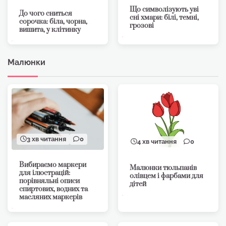
Що символізують уві
До чого сниться
сні хмари: білі, темні,
сорочка: біла, чорна,
грозові
вишита, у клітинку
Малюнки
3 хв читання
0
4 хв читання
0
Вибираємо маркери
Малюнки тюльпанів
для ілюстрацій:
олівцем і фарбами для
порівняльні описи
дітей
спиртових, водних та
масляних маркерів