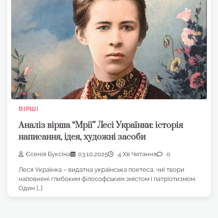
ВІРШІ
Аналіз вірша “Мрії” Лесі Українки: історія
написання, ідея, художні засоби
Єсенія Буксіна
03.10.2025
4 Хв Читання
0
Леся Українка – видатна українська поетеса, чиї твори
наповнені глибоким філософським змістом і патріотизмом.
Один […]