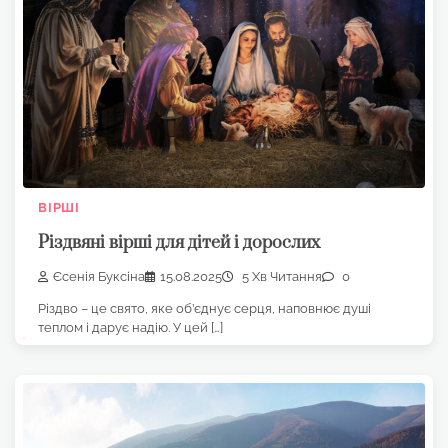
ВІРШІ
Різдвяні вірші для дітей і дорослих
Єсенія Буксіна
15.08.2025
5 Хв Читання
0
Різдво – це свято, яке об’єднує серця, наповнює душі
теплом і дарує надію. У цей […]