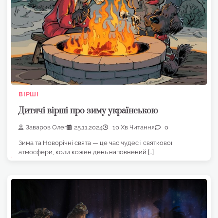
ВІРШІ
Дитячі вірші про зиму українською
Заваров Олег
25.11.2024
10 Хв Читання
0
Зима та Новорічні свята — це час чудес і святкової
атмосфери, коли кожен день наповнений […]