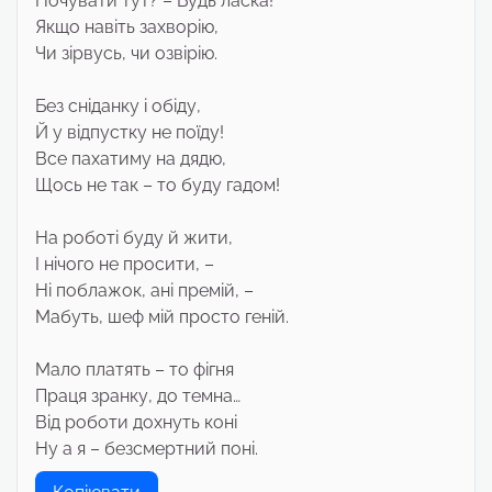
Ночувати тут? – Будь ласка!
Якщо навіть захворію,
Чи зірвусь, чи озвірію.
Без сніданку і обіду,
Й у відпустку не поїду!
Все пахатиму на дядю,
Щось не так – то буду гадом!
На роботі буду й жити,
І нічого не просити, –
Ні поблажок, ані премій, –
Мабуть, шеф мій просто геній.
Мало платять – то фігня
Праця зранку, до темна…
Від роботи дохнуть коні
Ну а я – безсмертний поні.