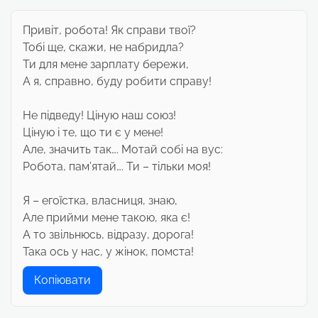
Привіт, робота! Як справи твої?
Тобі ще, скажи, не набридла?
Ти для мене зарплату бережи,
А я, справно, буду робити справу!
Не підведу! Ціную наш союз!
Ціную і те, що ти є у мене!
Але, значить так…. Мотай собі на вус:
Робота, пам’ятай…. Ти – тільки моя!
Я – егоїстка, власниця, знаю,
Але прийми мене такою, яка є!
А то звільнюсь, відразу, дорога!
Така ось у нас, у жінок, помста!
Копіювати