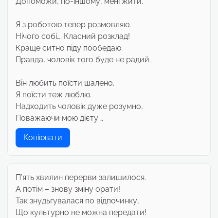
Допоможи, по-іншому, мені жити.
Я з роботою тепер розмовляю.
Нічого собі…. Класний розклад!
Краще ситно піду пообедаю.
Правда, чоловік того буде не радий.
Він любить поїсти шалено.
Я поїсти теж люблю.
Надходить чоловік дуже розумно,
Поважаючи мою дієту….
Копіювати
П’ять хвилин перерви залишилося.
А потім – знову зміну орати!
Так знудьгувалася по відпочинку,
Що культурно не можна передати!