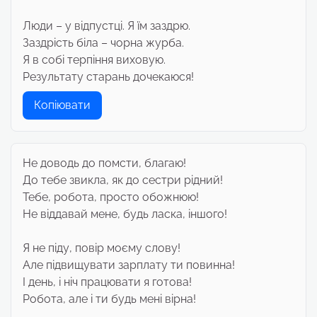
Люди – у відпустці. Я їм заздрю.
Заздрість біла – чорна журба.
Я в собі терпіння виховую.
Результату старань дочекаюся!
Копіювати
Не доводь до помсти, благаю!
До тебе звикла, як до сестри рідний!
Тебе, робота, просто обожнюю!
Не віддавай мене, будь ласка, іншого!
Я не піду, повір моєму слову!
Але підвищувати зарплату ти повинна!
І день, і ніч працювати я готова!
Робота, але і ти будь мені вірна!