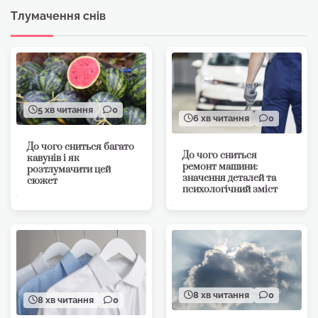
Тлумачення снів
5 хв читання
0
6 хв читання
0
До чого сниться багато
До чого сниться
кавунів і як
ремонт машини:
розтлумачити цей
значення деталей та
сюжет
психологічний зміст
8 хв читання
0
8 хв читання
0