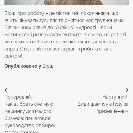
Вірші про роботу – це місток між поколіннями, що
вчить цінувати зусилля та сміятися над труднощами.
Від смішних рядків до біблійної мудрості – вони
мотивують і розважають. Читайте їх сім’єю, на роботі
чи в школі, і побачите, як змінюється ставлення до
справ. Створюйте власні вірші – і робота стане
святом!
Опубліковано у
Вірші
Навігація
Попередній:
Наступний:
записів
Как выбрать счетную
Види шампунів holy за
машинку для малого
призначенням
бизнеса: пошаговое
руководство от Super
Money Counter