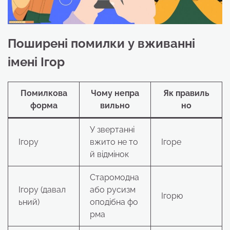
Поширені помилки у вживанні
імені Ігор
Помилкова
Чому непра
Як правиль
форма
вильно
но
У звертанні
Ігору
вжито не то
Ігоре
й відмінок
Старомодна
Ігору (давал
або русизм
Ігорю
ьний)
оподібна фо
рма