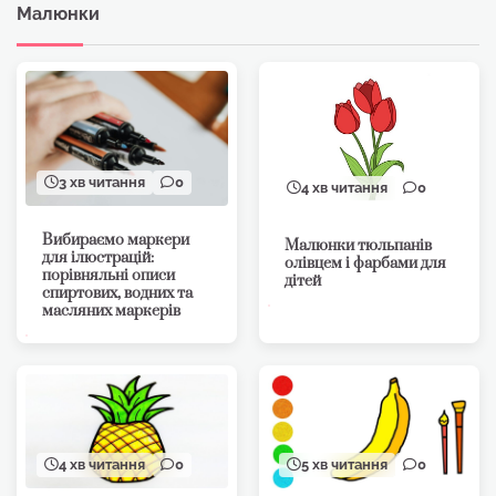
Малюнки
3 хв читання
0
4 хв читання
0
Вибираємо маркери
Малюнки тюльпанів
для ілюстрацій:
олівцем і фарбами для
порівняльні описи
дітей
спиртових, водних та
масляних маркерів
4 хв читання
0
5 хв читання
0