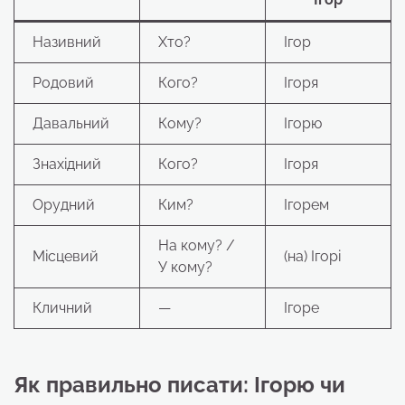
Називний
Хто?
Ігор
Родовий
Кого?
Ігоря
Давальний
Кому?
Ігорю
Знахідний
Кого?
Ігоря
Орудний
Ким?
Ігорем
На кому? /
Місцевий
(на) Ігорі
У кому?
Кличний
—
Ігоре
Як правильно писати: Ігорю чи