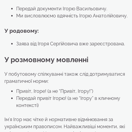
Передай документи Ігорю Васильовичу.
Ми висловлюємо вдячність Ігорю Анатолійовичу.
У родовому:
Заява від Ігоря Сергійовича вже зареєстрована.
У розмовному мовленні
У побутовому спілкуванні також слід дотримуватися
граматичної норми:
Привіт, Ігоре! (а не “Привіт, Ігору!”)
Передай привіт Ігорю! (а не “Ігору” в кличному
контексті)
Ім’я Ігор має чітке й нормативне відмінювання за
українським правописом. Найважливіші моменти, які