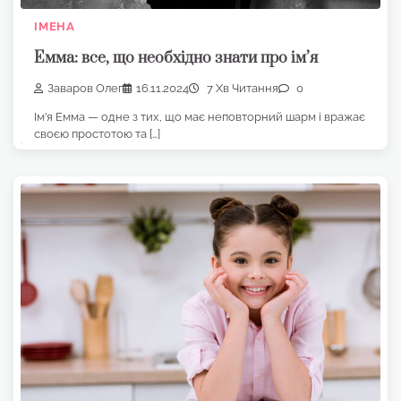
ІМЕНА
Емма: все, що необхідно знати про ім’я
Заваров Олег
16.11.2024
7 Хв Читання
0
Ім’я Емма — одне з тих, що має неповторний шарм і вражає
своєю простотою та […]