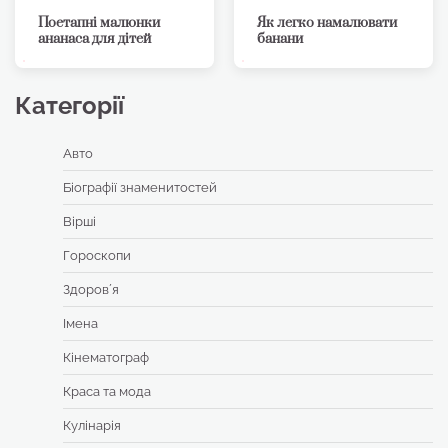
Поетапні малюнки
Як легко намалювати
ананаса для дітей
банани
Категорії
Авто
Біографії знаменитостей
Вірші
Гороскопи
Здоровʼя
Імена
Кінематограф
Краса та мода
Кулінарія