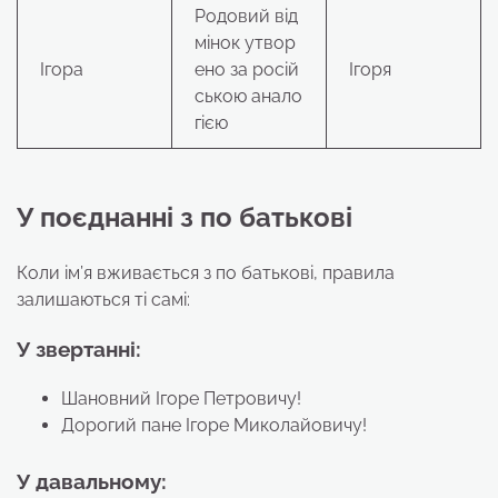
Родовий від
мінок утвор
Ігора
ено за росій
Ігоря
ською анало
гією
У поєднанні з по батькові
Коли ім’я вживається з по батькові, правила
залишаються ті самі:
У звертанні:
Шановний Ігоре Петровичу!
Дорогий пане Ігоре Миколайовичу!
У давальному: