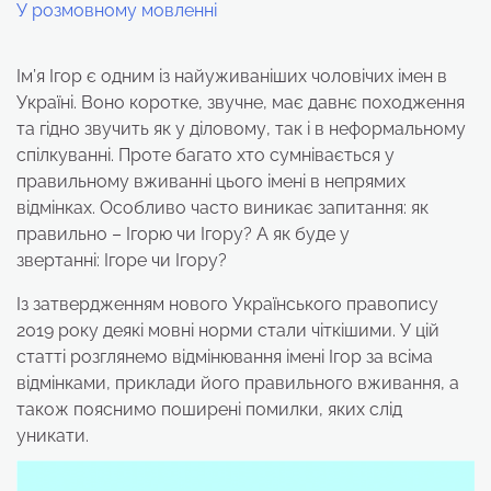
У розмовному мовленні
Ім’я Ігор є одним із найуживаніших чоловічих імен в
Україні. Воно коротке, звучне, має давнє походження
та гідно звучить як у діловому, так і в неформальному
спілкуванні. Проте багато хто сумнівається у
правильному вживанні цього імені в непрямих
відмінках. Особливо часто виникає запитання: як
правильно – Ігорю чи Ігору? А як буде у
звертанні: Ігоре чи Ігору?
Із затвердженням нового Українського правопису
2019 року деякі мовні норми стали чіткішими. У цій
статті розглянемо відмінювання імені Ігор за всіма
відмінками, приклади його правильного вживання, а
також пояснимо поширені помилки, яких слід
уникати.