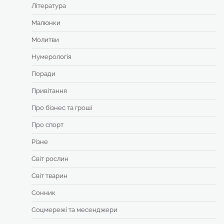
Література
Малюнки
Молитви
Нумерологія
Поради
Привітання
Про бізнес та гроші
Про спорт
Різне
Світ рослин
Світ тварин
Сонник
Соцмережі та месенджери