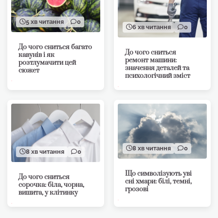
5 хв читання
0
6 хв читання
0
До чого сниться багато
До чого сниться
кавунів і як
ремонт машини:
розтлумачити цей
значення деталей та
сюжет
психологічний зміст
8 хв читання
0
8 хв читання
0
Що символізують уві
До чого сниться
сні хмари: білі, темні,
сорочка: біла, чорна,
грозові
вишита, у клітинку