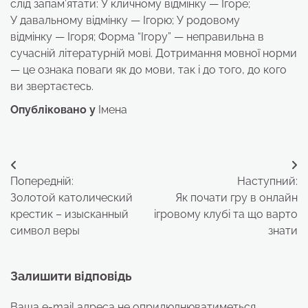
слід запам’ятати: У кличному відмінку — Ігоре;
У давальному відмінку — Ігорю; У родовому
відмінку — Ігоря; Форма “Ігору” — неправильна в
сучасній літературній мові. Дотримання мовної норми
— це ознака поваги як до мови, так і до того, до кого
ви звертаєтесь.
Опубліковано у
Імена
Навігація
Попередній:
Наступний:
записів
Золотой католический
Як почати гру в онлайн
крестик – изысканный
ігровому клубі та що варто
символ веры
знати
Залишити відповідь
Ваша e-mail адреса не оприлюднюватиметься.