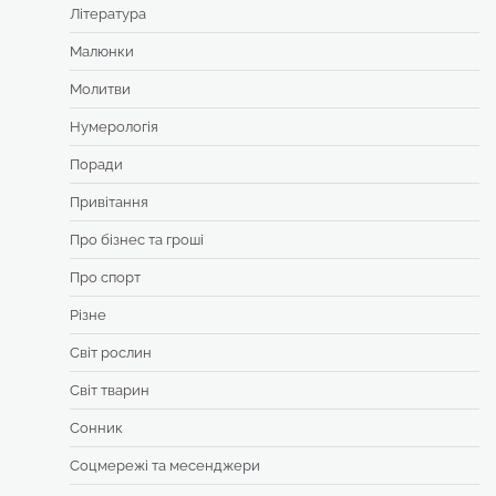
Література
Малюнки
Молитви
Нумерологія
Поради
Привітання
Про бізнес та гроші
Про спорт
Різне
Світ рослин
Світ тварин
Сонник
Соцмережі та месенджери