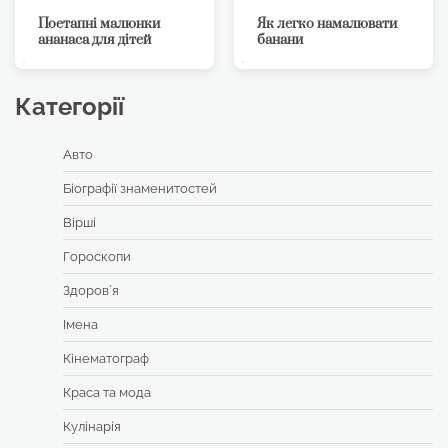
Поетапні малюнки
Як легко намалювати
ананаса для дітей
банани
Категорії
Авто
Біографії знаменитостей
Вірші
Гороскопи
Здоровʼя
Імена
Кінематограф
Краса та мода
Кулінарія