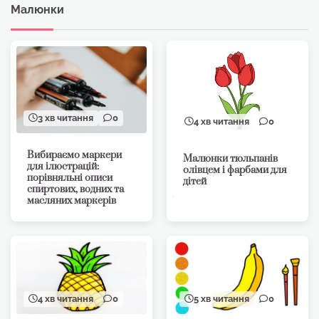
Малюнки
3 хв читання
0
4 хв читання
0
Вибираємо маркери
Малюнки тюльпанів
для ілюстрацій:
олівцем і фарбами для
порівняльні описи
дітей
спиртових, водних та
масляних маркерів
4 хв читання
0
5 хв читання
0