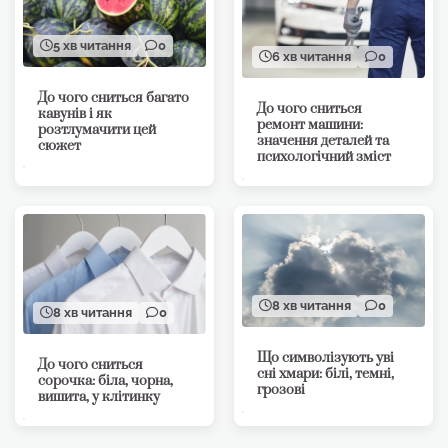
5 хв читання
0
6 хв читання
0
До чого сниться багато
До чого сниться
кавунів і як
ремонт машини:
розтлумачити цей
значення деталей та
сюжет
психологічний зміст
8 хв читання
0
8 хв читання
0
Що символізують уві
До чого сниться
сні хмари: білі, темні,
сорочка: біла, чорна,
грозові
вишита, у клітинку