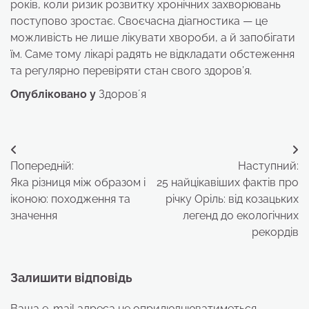
років, коли ризик розвитку хронічних захворювань
поступово зростає. Своєчасна діагностика — це
можливість не лише лікувати хвороби, а й запобігати
їм. Саме тому лікарі радять не відкладати обстеження
та регулярно перевіряти стан свого здоров’я.
Опубліковано у
Здоровʼя
Навігація
Попередній:
Наступний:
записів
Яка різниця між образом і
25 найцікавіших фактів про
іконою: походження та
річку Оріль: від козацьких
значення
легенд до екологічних
рекордів
Залишити відповідь
Ваша e-mail адреса не оприлюднюватиметься.