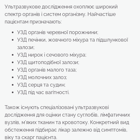
Ультразвукове дослідження охоплює широкий
спектр органів і систем організму. Найчастіше
пацієнтам призначають:
УЗД органів черевної порожнини;
УЗД печінки, жовчного міхура та підшлункової
залози;
УЗД нирок і сечового міхура;
УЗД щитоподібної залози;
УЗД органів малого таза;
УЗД молочних залоз;
УЗД серця та судин;
УЗД під час вагітності.
Також існують спеціалізовані ультразвукові
дослідження для оцінки стану суглобів, лімфатичних
вузлів, м’яких тканин та кровотоку. Конкретний вид
обстеження підбирає лікар залежно від симптомів,
віку та скарг пацієнта.