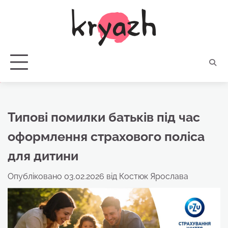
Перейти
до
вмісту
Типові помилки батьків під час
оформлення страхового поліса
для дитини
Опубліковано
03.02.2026
від
Костюк Ярослава