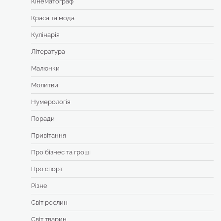
Кінематограф
Краса та мода
Кулінарія
Література
Малюнки
Молитви
Нумерологія
Поради
Привітання
Про бізнес та гроші
Про спорт
Різне
Світ рослин
Світ тварин