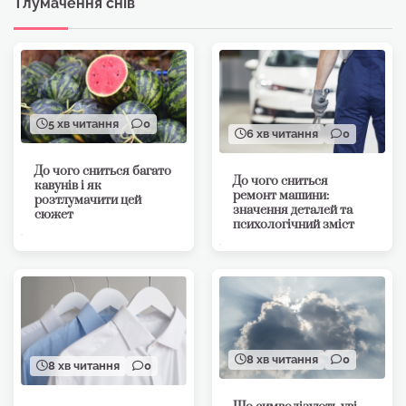
Тлумачення снів
5 хв читання
0
6 хв читання
0
До чого сниться багато
До чого сниться
кавунів і як
ремонт машини:
розтлумачити цей
значення деталей та
сюжет
психологічний зміст
8 хв читання
0
8 хв читання
0