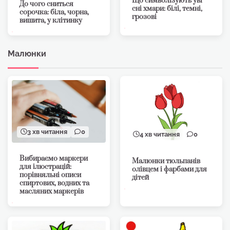
Що символізують уві
До чого сниться
сні хмари: білі, темні,
сорочка: біла, чорна,
грозові
вишита, у клітинку
Малюнки
3 хв читання
0
4 хв читання
0
Вибираємо маркери
Малюнки тюльпанів
для ілюстрацій:
олівцем і фарбами для
порівняльні описи
дітей
спиртових, водних та
масляних маркерів