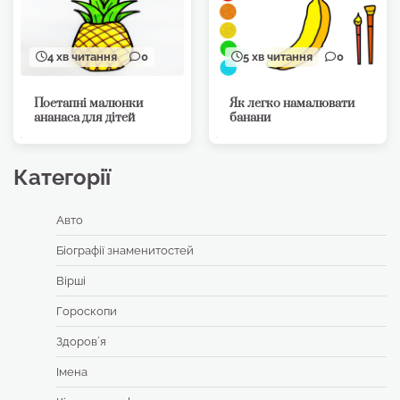
4 хв читання
0
5 хв читання
0
Поетапні малюнки
Як легко намалювати
ананаса для дітей
банани
Категорії
Авто
Біографії знаменитостей
Вірші
Гороскопи
Здоровʼя
Імена