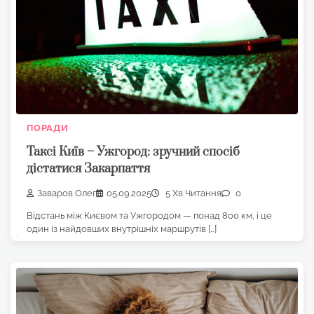
ПОРАДИ
Таксі Київ – Ужгород: зручний спосіб
дістатися Закарпаття
Заваров Олег
05.09.2025
5 Хв Читання
0
Відстань між Києвом та Ужгородом — понад 800 км, і це
один із найдовших внутрішніх маршрутів […]