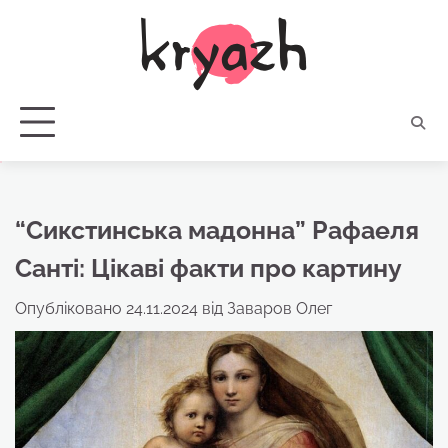
Перейти
до
вмісту
“Сикстинська мадонна” Рафаеля
Санті: Цікаві факти про картину
Опубліковано
24.11.2024
від
Заваров Олег