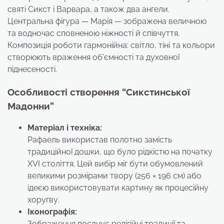
святі Сикст і Варвара, а також два ангели.
Центральна фігура — Марія — зображена величною
та водночас сповненою ніжності й співчуття.
Композиція роботи гармонійна: світло, тіні та кольори
створюють враження об’ємності та духовної
піднесеності.
Особливості створення “Сикстинської
Мадонни”
Матеріал і техніка:
Рафаель використав полотно замість
традиційної дошки, що було рідкістю на початку
XVI століття. Цей вибір міг бути обумовлений
великими розмірами твору (256 × 196 см) або
ідеєю використовувати картину як процесійну
хоругву.
Іконографія:
Зображення поєднує релігійні традиції та