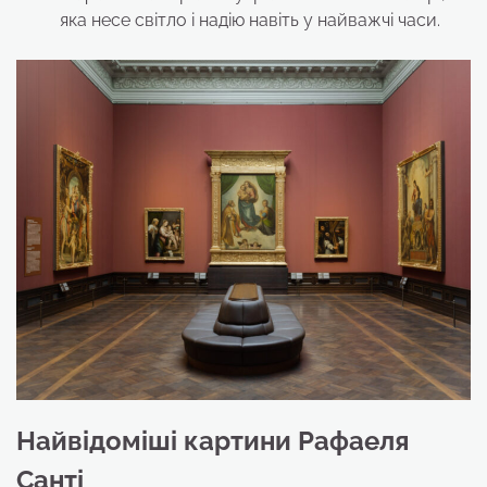
яка несе світло і надію навіть у найважчі часи.
Найвідоміші картини Рафаеля
Санті