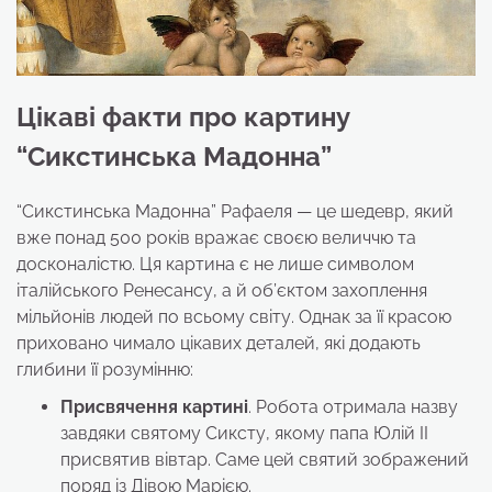
Цікаві факти про картину
“Сикстинська Мадонна”
“Сикстинська Мадонна” Рафаеля — це шедевр, який
вже понад 500 років вражає своєю величчю та
досконалістю. Ця картина є не лише символом
італійського Ренесансу, а й об’єктом захоплення
мільйонів людей по всьому світу. Однак за її красою
приховано чимало цікавих деталей, які додають
глибини її розумінню:
Присвячення картині
. Робота отримала назву
завдяки святому Сиксту, якому папа Юлій II
присвятив вівтар. Саме цей святий зображений
поряд із Дівою Марією.