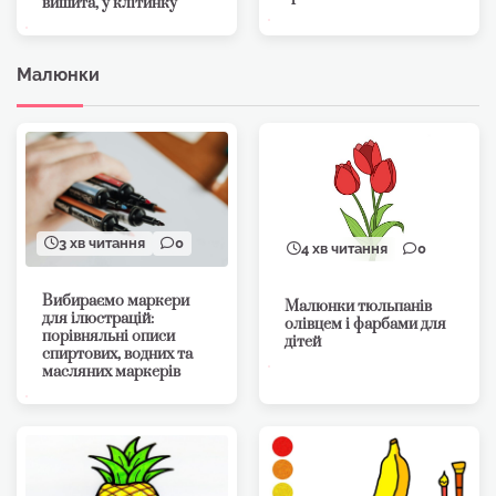
вишита, у клітинку
Малюнки
3 хв читання
0
4 хв читання
0
Вибираємо маркери
Малюнки тюльпанів
для ілюстрацій:
олівцем і фарбами для
порівняльні описи
дітей
спиртових, водних та
масляних маркерів