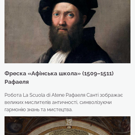
Фреска «Афінська школа» (1509–1511
)
Рафаеля
Робота La Scuola di Atene Рафаеля Санті зображає
великих мислителів античності, символізуючи
гармонію знань та мистецтва.