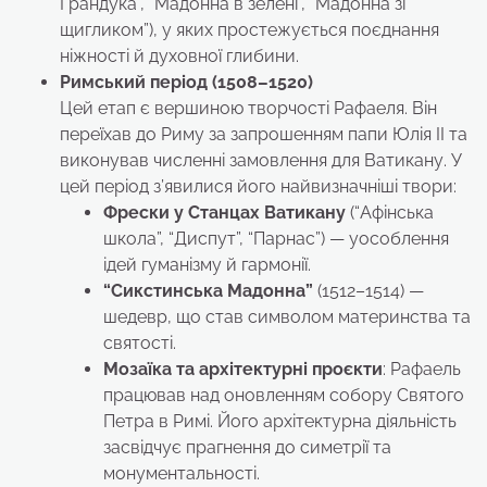
Грандука”, “Мадонна в зелені”, “Мадонна зі
щигликом”), у яких простежується поєднання
ніжності й духовної глибини.
Римський період (1508–1520)
Цей етап є вершиною творчості Рафаеля. Він
переїхав до Риму за запрошенням папи Юлія II та
виконував численні замовлення для Ватикану. У
цей період з’явилися його найвизначніші твори:
Фрески у Станцах Ватикану
(“Афінська
школа”, “Диспут”, “Парнас”) — уособлення
ідей гуманізму й гармонії.
“Сикстинська Мадонна”
(1512–1514) —
шедевр, що став символом материнства та
святості.
Мозаїка та архітектурні проєкти
: Рафаель
працював над оновленням собору Святого
Петра в Римі. Його архітектурна діяльність
засвідчує прагнення до симетрії та
монументальності.