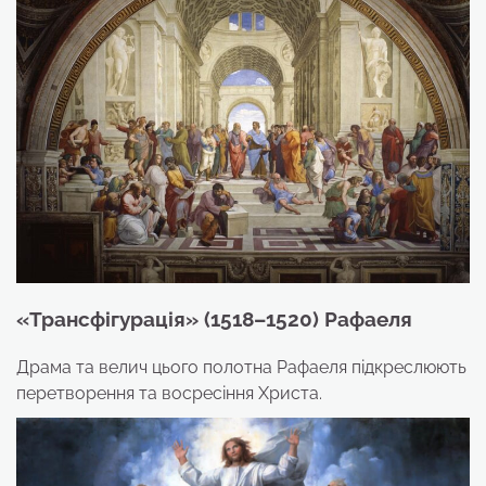
«Трансфігурація» (1518–1520
)
Рафаеля
Драма та велич цього полотна Рафаеля підкреслюють
перетворення та восресіння Христа.