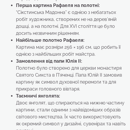
Перша картина Рафаеля на полотні:
“Сікстинська Мадонна” є однією з небагатьох
робіт художника, створених не на дерев’яній
дошці, а на полотні. Для XVI століття це було
досить незвичним рішенням.
Найбільше полотно Рафаеля:
Картина має розміри 256 × 196 см, що робить її
однією з найбільших робіт майстра.
Замовлення від папи Юлія II:
Полотно було створено для церкви монастиря
Святого Сикста в П’яченці. Папа Юлій II замовив
картину як символ духовної перемоги та для
прикраси головного вівтаря.
Таємничі янголята:
Двоє янголят, що спираються на нижню частину
картини, стали одними з найвідоміших образів
світового мистецтва. Їх часто використовують
як окремий символ у дизайні, сувенірах та навіть