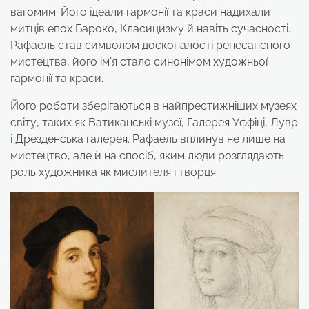
вагомим. Його ідеали гармонії та краси надихали
митців епох Бароко, Класицизму й навіть сучасності.
Рафаель став символом досконалості ренесансного
мистецтва, його ім’я стало синонімом художньої
гармонії та краси.
Його роботи зберігаються в найпрестижніших музеях
світу, таких як Ватиканські музеї, Галерея Уффіці, Лувр
і Дрезденська галерея. Рафаель вплинув не лише на
мистецтво, але й на спосіб, яким люди розглядають
роль художника як мислителя і творця.