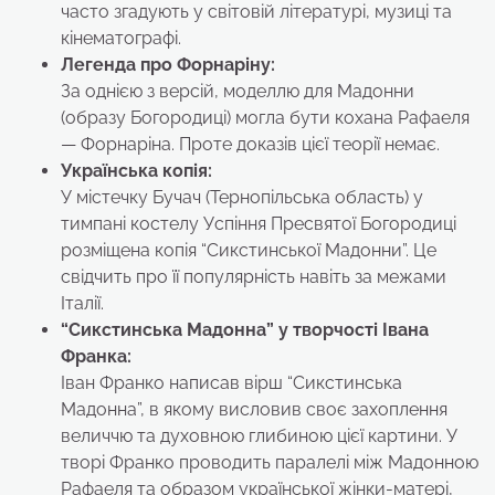
часто згадують у світовій літературі, музиці та
кінематографі.
Легенда про Форнаріну:
За однією з версій, моделлю для Мадонни
(образу Богородиці) могла бути кохана Рафаеля
— Форнаріна. Проте доказів цієї теорії немає.
Українська копія:
У містечку Бучач (Тернопільська область) у
тимпані костелу Успіння Пресвятої Богородиці
розміщена копія “Сикстинської Мадонни”. Це
свідчить про її популярність навіть за межами
Італії.
“Сикстинська Мадонна” у творчості Івана
Франка:
Іван Франко написав вірш “Сикстинська
Мадонна”, в якому висловив своє захоплення
величчю та духовною глибиною цієї картини. У
творі Франко проводить паралелі між Мадонною
Рафаеля та образом української жінки-матері,