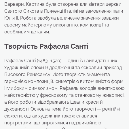
Варвари. Картина була створена для вівтаря церкви
Святого Сикста в Пьяченці (Італія) на замовлення папи
Юлія II. Робота здобула величезне значення завдяки
своєму майстерному виконанню, композиції та
особливим деталям.
Творчість Рафаеля Санті
Рафаель Санті (1483–1520) — один із найвидатніших
художників епохи Відродження та яскравий приклад
Високого Ренесансу. Його творчість знаменита
гармонією композицій, симетрією витонченістю форм
і глибоким символізмом. Рафаель володів винятковою
майстерністю у фресковому та станковому живописі,
а його роботи відображають ідеали краси й
духовності. Основна тема його творчості — релігійні
сюжети, однак художник також славився
портретами, що вирізнялися надзвичайною