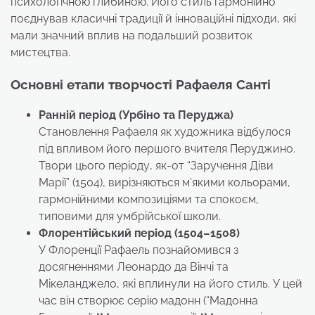
психологічною глибиною. Його стиль гармонійно
поєднував класичні традиції й інноваційні підходи, які
мали значний вплив на подальший розвиток
мистецтва.
Основні етапи творчості Рафаеля Санті
Ранній період (Урбіно та Перуджа)
Становлення Рафаеля як художника відбулося
під впливом його першого вчителя Перуджино.
Твори цього періоду, як-от “Заручення Діви
Марії” (1504), вирізняються м’якими кольорами,
гармонійними композиціями та спокоєм,
типовими для умбрійської школи.
Флорентійський період (1504–1508)
У Флоренції Рафаель познайомився з
досягненнями Леонардо да Вінчі та
Мікеланджело, які вплинули на його стиль. У цей
час він створює серію мадонн (“Мадонна