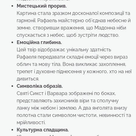
Мистецький прорив.
Картина стала зразком досконалої композиції та
гармонії. Рафаель майстерно об’єднав небесне й
земне, створивши враження, що Мадонна ніби
спускається з небес, щоб зустріти людство.
Емоційна глибина.
Цей твір відображає унікальну здатність
Рафаеля передавати складні емоції через вираз
облич та мову тіла. Вона викликає захоплення,
трепет і духовне піднесення у кожного, хто на неї
дивиться.
Символіка образів.
Святі Сикст і Варвара зображені по боках,
представляють захисників віри та сполучну
ланку між небом і землею. А два янголята внизу
полотна стали символом чистоти, невинності та
мрійливості.
Культурна спадщина.