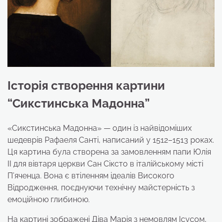
Історія створення картини
“Сикстинська Мадонна”
«Сикстинська Мадонна» — один із найвідоміших
шедеврів Рафаеля Санті, написаний у 1512–1513 роках.
Ця картина була створена за замовленням папи Юлія
II для вівтаря церкви Сан Сіксто в італійському місті
П’яченца. Вона є втіленням ідеалів Високого
Відродження, поєднуючи технічну майстерність з
емоційною глибиною.
На картині зображені Діва Марія з немовлям Ісусом,