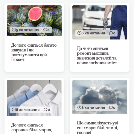
5 хв читання
0
6 хв читання
0
До чого сниться багато
До чого сниться
кавунів і як
ремонт машини:
розтлумачити цей
значення деталей та
сюжет
психологічний зміст
8 хв читання
0
8 хв читання
0
Що символізують уві
До чого сниться
сні хмари: білі, темні,
сорочка: біла, чорна,
грозові