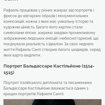
Рафаель працював у різних жанрах: від портретів і
фресок до вівтарних образів і монументальних
композицій, кожна з яких має унікальну історію та
художню цінність. Багато його картин стали
символами епохи, зокрема завдяки проникливому
зображенню людських емоцій і небесної гармонії, що
поєднувала реальність з ідеалом. За своє недовге
життя Рафаель Санті створив багато шедеврів, серед
яких варто виділити:
Портрет Бальдассаре Кастільйоне (1514-
1515)
Портрет італійського дипломата та письменника
Бальдассаре Кастільйоне (вважається одним з
кращих портретів Рафаеля Санті).