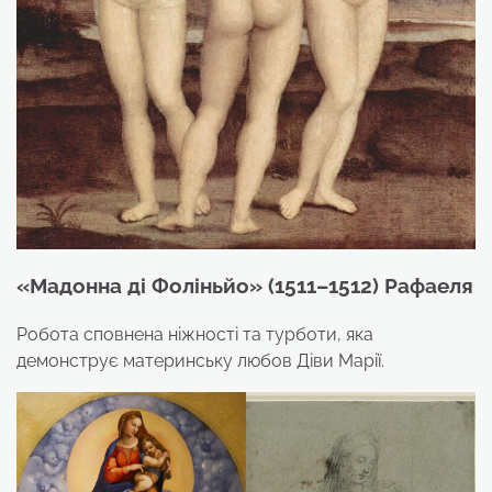
«Мадонна ді Фоліньйо» (1511–1512) Рафаеля
Робота сповнена ніжності та турботи, яка
демонструє материнську любов Діви Марії.