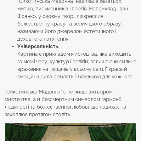
“Сикстинська Мадонна” надихала багатьох
митців, письменників і поетів. Наприклад, Іван
Франко, у своєму творі, підкреслив
божественну красу та велич цього образу,
називаючи його джерелом естетичного і
духовного натхнення.
Універсальність.
Картина є прикладом мистецтва, яке виходить
за межі часу, культур і релігій, залишаючи сильне
враження на глядачів у всьому світі. Її краса й
емоційна сила роблять її близькою для кожного.
“Сикстинська Мадонна” є не лише витвором
мистецтва, а й безсмертним символом гармонії,
людяності та божественної любові, що надихає та
захоплює протягом століть.