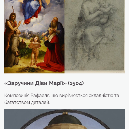
«Заручини Діви Марії» (1504)
Композиція Рафаеля, що вирізняється складністю та
багатством деталей.