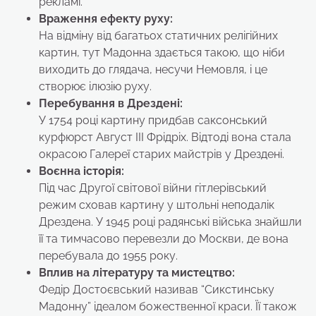
рекламі.
Враження ефекту руху:
На відміну від багатьох статичних релігійних
картин, тут Мадонна здається такою, що ніби
виходить до глядача, несучи Немовля, і це
створює ілюзію руху.
Перебування в Дрездені:
У 1754 році картину придбав саксонський
курфюрст Август III Фрідріх. Відтоді вона стала
окрасою Галереї старих майстрів у Дрездені.
Воєнна історія:
Під час Другої світової війни гітлерівський
режим сховав картину у штольні неподалік
Дрездена. У 1945 році радянські війська знайшли
її та тимчасово перевезли до Москви, де вона
перебувала до 1955 року.
Вплив на літературу та мистецтво:
Федір Достоєвський називав “Сикстинську
Мадонну” ідеалом божественної краси. Її також