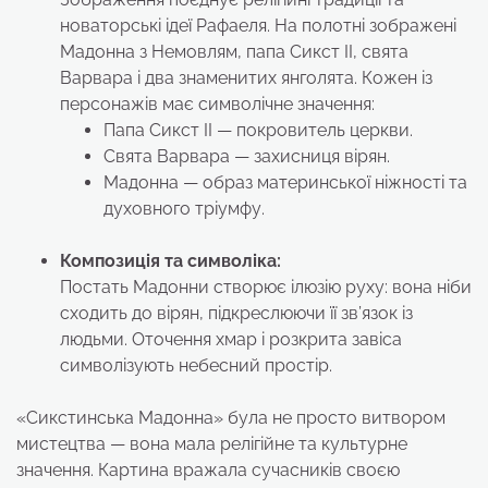
новаторські ідеї Рафаеля. На полотні зображені
Мадонна з Немовлям, папа Сикст II, свята
Варвара і два знаменитих янголята. Кожен із
персонажів має символічне значення:
Папа Сикст II — покровитель церкви.
Свята Варвара — захисниця вірян.
Мадонна — образ материнської ніжності та
духовного тріумфу.
Композиція та символіка:
Постать Мадонни створює ілюзію руху: вона ніби
сходить до вірян, підкреслюючи її зв’язок із
людьми. Оточення хмар і розкрита завіса
символізують небесний простір.
«Сикстинська Мадонна» була не просто витвором
мистецтва — вона мала релігійне та культурне
значення. Картина вражала сучасників своєю