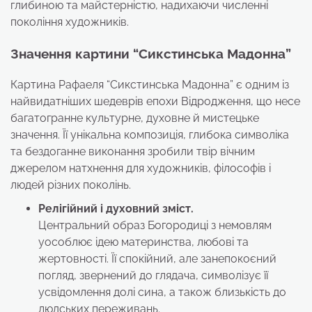
глибиною та майстерністю, надихаючи численні
покоління художників.
Значення картини “Сикстинська Мадонна”
Картина Рафаеля “Сикстинська Мадонна” є одним із
найвидатніших шедеврів епохи Відродження, що несе
багатогранне культурне, духовне й мистецьке
значення. Її унікальна композиція, глибока символіка
та бездоганне виконання зробили твір вічним
джерелом натхнення для художників, філософів і
людей різних поколінь.
Релігійний і духовний зміст.
Центральний образ Богородиці з немовлям
уособлює ідею материнства, любові та
жертовності. Її спокійний, але занепокоєний
погляд, звернений до глядача, символізує її
усвідомлення долі сина, а також близькість до
людських переживань.