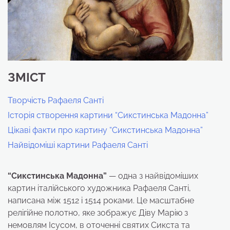
ЗМІСТ
Творчість Рафаеля Санті
Історія створення картини “Сикстинська Мадонна”
Цікаві факти про картину “Сикстинська Мадонна”
Найвідоміші картини Рафаеля Санті
“Сикстинська Мадонна”
— одна з найвідоміших
картин італійського художника Рафаеля Санті,
написана між 1512 і 1514 роками. Це масштабне
релігійне полотно, яке зображує Діву Марію з
немовлям Ісусом, в оточенні святих Сикста та