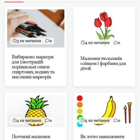
3 хв читання
0
4 хв читання
0
Вибираємо маркери
Малюнки тюльпанів
для ілюстрацій:
олівцем і фарбами для
порівняльні описи
дітей
спиртових, водних та
масляних маркерів
4 хв читання
0
5 хв читання
0
Поетапні малюнки
Як легко намалювати