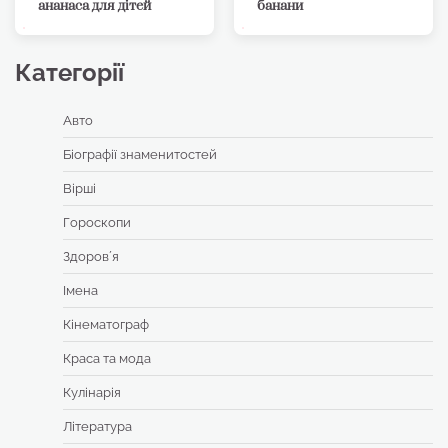
ананаса для дітей
банани
Категорії
Авто
Біографії знаменитостей
Вірші
Гороскопи
Здоровʼя
Імена
Кінематограф
Краса та мода
Кулінарія
Література