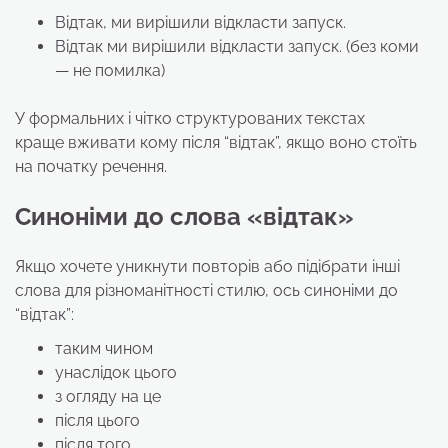
Відтак, ми вирішили відкласти запуск.
Відтак ми вирішили відкласти запуск. (без коми
— не помилка)
У формальних і чітко структурованих текстах
краще вживати кому після “відтак”, якщо воно стоїть
на початку речення.
Синоніми до слова
«відтак»
Якщо хочете уникнути повторів або підібрати інші
слова для різноманітності стилю, ось синоніми до
“відтак”:
таким чином
унаслідок цього
з огляду на це
після цього
після того