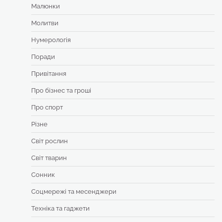
Малюнки
Молитви
Нумерологія
Поради
Привітання
Про бізнес та гроші
Про спорт
Різне
Світ рослин
Світ тварин
Сонник
Соцмережі та месенджери
Техніка та гаджети