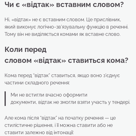
Чи є
«відтак»
вставним словом?
Ні, «відтак» не є вставним словом. Це прислівник,
який виконує логічно-зв’язувальну функцію в реченні.
Тому він не виділяється комами як вставне слово.
Коли перед
словом
«відтак»
ставиться кома?
Кома перед “відтак” ставиться, якщо воно з’єднує
частини складного речення:
Ми не встигли вчасно оформити
документи, відтак не змогли взяти участь у тендері.
Але кома після “відтак” на початку речення — це
стилістичне рішення, і її можна ставити або не
ставити залежно від інтонації: