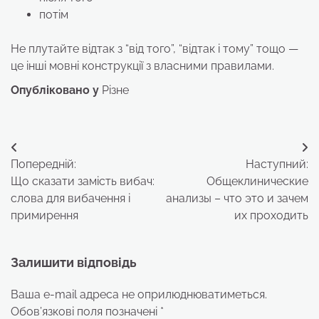
потім
Не плутайте відтак з “від того”, “відтак і тому” тощо —
це інші мовні конструкції з власними правилами.
Опубліковано у
Різне
Навігація
Попередній:
Наступний:
записів
Що сказати замість вибач:
Общеклинические
слова для вибачення і
анализы – что это и зачем
примирення
их проходить
Залишити відповідь
Ваша e-mail адреса не оприлюднюватиметься.
Обов’язкові поля позначені
*