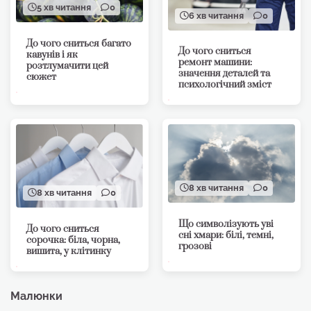
5 хв читання
0
6 хв читання
0
До чого сниться багато
До чого сниться
кавунів і як
ремонт машини:
розтлумачити цей
значення деталей та
сюжет
психологічний зміст
8 хв читання
0
8 хв читання
0
Що символізують уві
До чого сниться
сні хмари: білі, темні,
сорочка: біла, чорна,
грозові
вишита, у клітинку
Малюнки