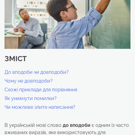
ЗМІСТ
До вподоби чи довподоби?
Чому не довподоби?
Схожі приклади для порівняння
Як уникнути помилки?
Чи можливе злите написання?
В українській мові слово
до вподоби
є одним із часто
вживаних виразів, яке використовують для