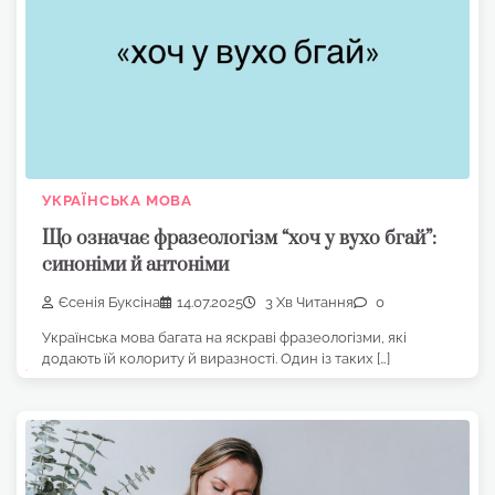
УКРАЇНСЬКА МОВА
Що означає фразеологізм “хоч у вухо бгай”:
синоніми й антоніми
Єсенія Буксіна
14.07.2025
3 Хв Читання
0
Українська мова багата на яскраві фразеологізми, які
додають їй колориту й виразності. Один із таких […]