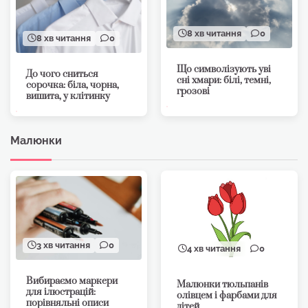
8 хв читання
0
8 хв читання
0
Що символізують уві
До чого сниться
сні хмари: білі, темні,
сорочка: біла, чорна,
грозові
вишита, у клітинку
Малюнки
3 хв читання
0
4 хв читання
0
Вибираємо маркери
Малюнки тюльпанів
для ілюстрацій:
олівцем і фарбами для
порівняльні описи
дітей