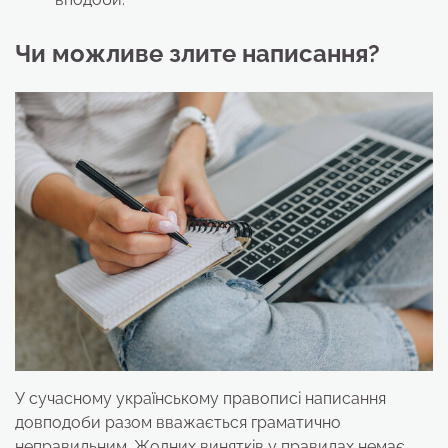
Чи можливе злите написання?
У сучасному українському правописі написання
довподоби разом вважається граматично
неправильним. Жодних винятків у правилах немає,