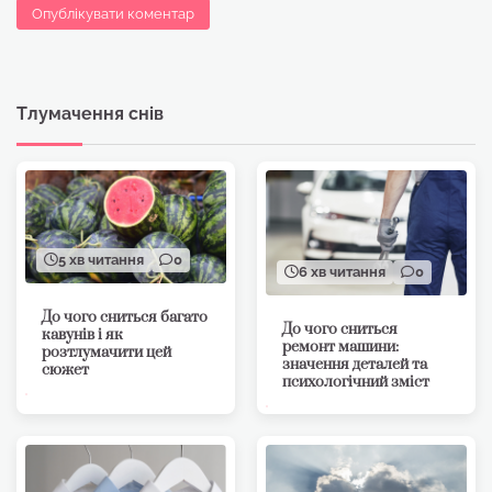
Тлумачення снів
5 хв читання
0
6 хв читання
0
До чого сниться багато
До чого сниться
кавунів і як
ремонт машини:
розтлумачити цей
значення деталей та
сюжет
психологічний зміст