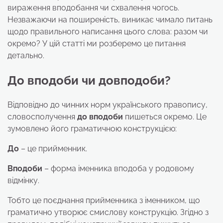
вираження вподобання чи схвалення чогось.
Незважаючи на поширеність, виникає чимало питань
щодо правильного написання цього слова: разом чи
окремо? У цій статті ми розберемо це питання
детально.
До вподоби чи довподоби?
Відповідно до чинних норм українського правопису,
словосполучення
до вподоби
пишеться окремо. Це
зумовлено його граматичною конструкцією:
До
– це прийменник.
Вподоби
– форма іменника вподоба у родовому
відмінку.
Тобто це поєднання прийменника з іменником, що
граматично утворює смислову конструкцію. Згідно з