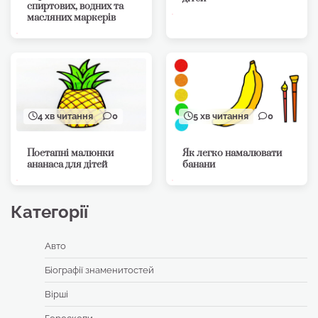
спиртових, водних та
масляних маркерів
4 хв читання
0
5 хв читання
0
Поетапні малюнки
Як легко намалювати
ананаса для дітей
банани
Категорії
Авто
Біографії знаменитостей
Вірші