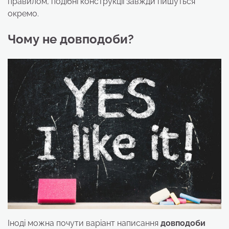
правилом, подібні конструкції завжди пишуться
окремо.
Чому не довподоби?
Іноді можна почути варіант написання
довподоби