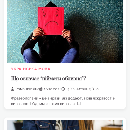
УКРАЇНСЬКА МОВА
Що означає “піймати облизня”?
Романюк Яна
16.10.2024
4 Хв Читання
0
Фразеологізми – це вирази, які додають мові яскравості й
виразності. Одним із таких виразів є […]