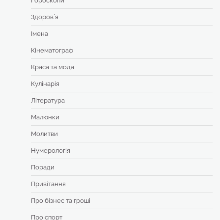
Гороскопи
Здоровʼя
Імена
Кінематограф
Краса та мода
Кулінарія
Література
Малюнки
Молитви
Нумерологія
Поради
Привітання
Про бізнес та гроші
Про спорт