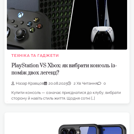
ТЕХНІКА ТА ГАДЖЕТИ
PlayStation VS Xbox: як вибрати консоль із-
поміж двох легенд?
Назар Кравцов
20.08.2025
2 Хв Читання
0
Купити консоль — означає приєднатися до клубу, вибрати
сторону й навіть стиль життя. Щодня сотні […]