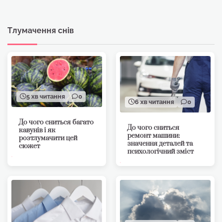
Тлумачення снів
5 хв читання
0
6 хв читання
0
До чого сниться багато
До чого сниться
кавунів і як
ремонт машини:
розтлумачити цей
значення деталей та
сюжет
психологічний зміст