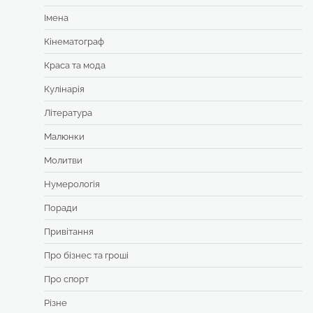
Імена
Кінематограф
Краса та мода
Кулінарія
Література
Малюнки
Молитви
Нумерологія
Поради
Привітання
Про бізнес та гроші
Про спорт
Різне