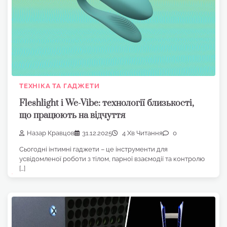
ТЕХНІКА ТА ГАДЖЕТИ
Fleshlight і We-Vibe: технології близькості,
що працюють на відчуття
Назар Кравцов
31.12.2025
4 Хв Читання
0
Сьогодні інтимні гаджети – це інструменти для
усвідомленої роботи з тілом, парної взаємодії та контролю
[…]