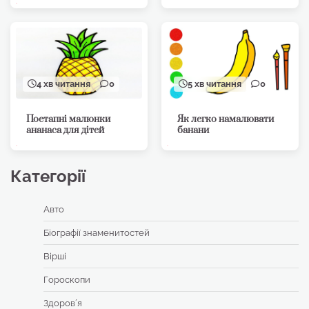
4 хв читання
0
5 хв читання
0
Поетапні малюнки
Як легко намалювати
ананаса для дітей
банани
Категорії
Авто
Біографії знаменитостей
Вірші
Гороскопи
Здоровʼя