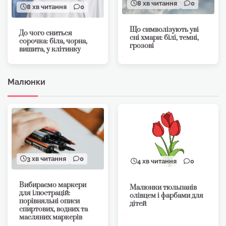
8 хв читання
0
8 хв читання
0
Що символізують уві
До чого сниться
сні хмари: білі, темні,
сорочка: біла, чорна,
грозові
вишита, у клітинку
Малюнки
3 хв читання
0
4 хв читання
0
Вибираємо маркери
Малюнки тюльпанів
для ілюстрацій:
олівцем і фарбами для
порівняльні описи
дітей
спиртових, водних та
масляних маркерів