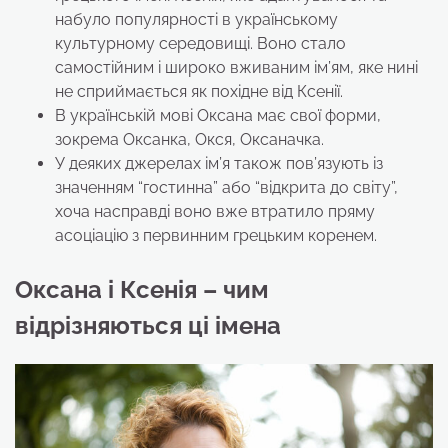
набуло популярності в українському
культурному середовищі. Воно стало
самостійним і широко вживаним ім’ям, яке нині
не сприймається як похідне від Ксенії.
В українській мові Оксана має свої форми,
зокрема Оксанка, Окся, Оксаначка.
У деяких джерелах ім’я також пов’язують із
значенням “гостинна” або “відкрита до світу”,
хоча насправді воно вже втратило пряму
асоціацію з первинним грецьким коренем.
Оксана і Ксенія – чим
відрізняються ці імена