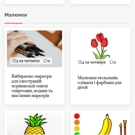
Малюнки
3 хв читання
0
4 хв читання
0
Вибираємо маркери
Малюнки тюльпанів
для ілюстрацій:
олівцем і фарбами для
порівняльні описи
дітей
спиртових, водних та
масляних маркерів