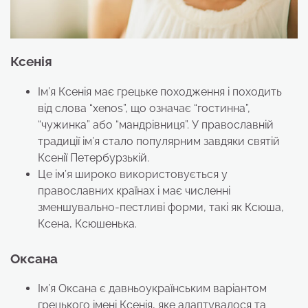
Ксенія
Ім’я Ксенія має грецьке походження і походить
від слова “xenos”, що означає “гостинна”,
“чужинка” або “мандрівниця”. У православній
традиції ім’я стало популярним завдяки святій
Ксенії Петербурзькій.
Це ім’я широко використовується у
православних країнах і має численні
зменшувально-пестливі форми, такі як Ксюша,
Ксена, Ксюшенька.
Оксана
Ім’я Оксана є давньоукраїнським варіантом
грецького імені Ксенія, яке адаптувалося та