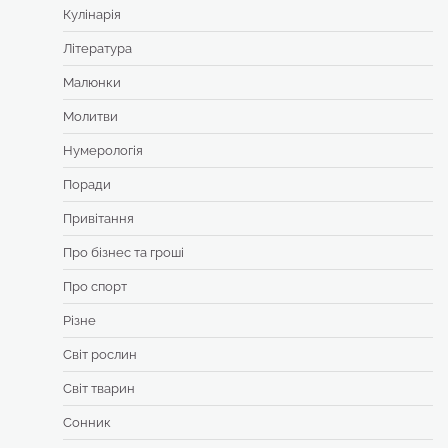
Кулінарія
Література
Малюнки
Молитви
Нумерологія
Поради
Привітання
Про бізнес та гроші
Про спорт
Різне
Світ рослин
Світ тварин
Сонник