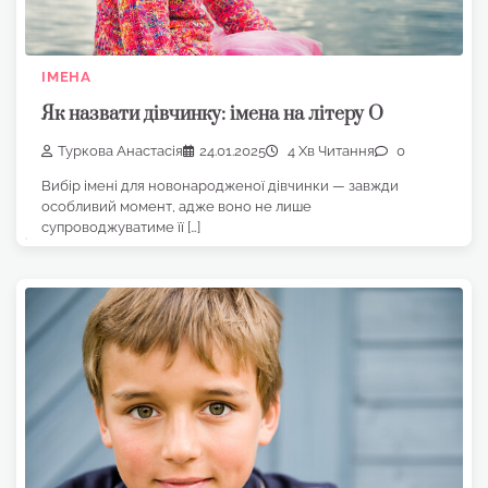
ІМЕНА
Як назвати дівчинку: імена на літеру О
Туркова Анастасія
24.01.2025
4 Хв Читання
0
Вибір імені для новонародженої дівчинки — завжди
особливий момент, адже воно не лише
супроводжуватиме її […]