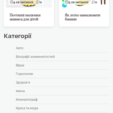
4 хв читання
0
5 хв читання
0
Поетапні малюнки
Як легко намалювати
ананаса для дітей
банани
Категорії
Авто
Біографії знаменитостей
Вірші
Гороскопи
Здоровʼя
Імена
Кінематограф
Краса та мода