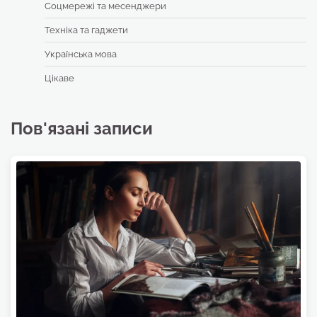
Соцмережі та месенджери
Техніка та гаджети
Українська мова
Цікаве
Пов'язані записи