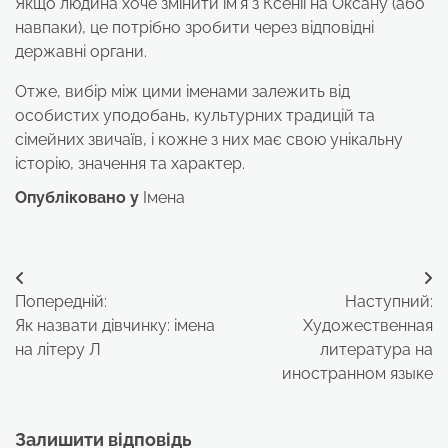
Якщо людина хоче змінити ім’я з Ксенії на Оксану (або
навпаки), це потрібно зробити через відповідні
державні органи.
Отже, вибір між цими іменами залежить від
особистих уподобань, культурних традицій та
сімейних звичаїв, і кожне з них має свою унікальну
історію, значення та характер.
Опубліковано у
Імена
Навігація
Попередній:
Наступний:
записів
Як назвати дівчинку: імена
Художественная
на літеру Л
литература на
иностранном языке
Залишити відповідь