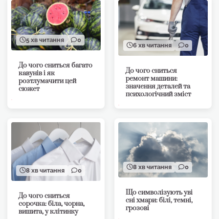
5 хв читання
0
6 хв читання
0
До чого сниться багато
До чого сниться
кавунів і як
ремонт машини:
розтлумачити цей
значення деталей та
сюжет
психологічний зміст
8 хв читання
0
8 хв читання
0
Що символізують уві
До чого сниться
сні хмари: білі, темні,
сорочка: біла, чорна,
грозові
вишита, у клітинку