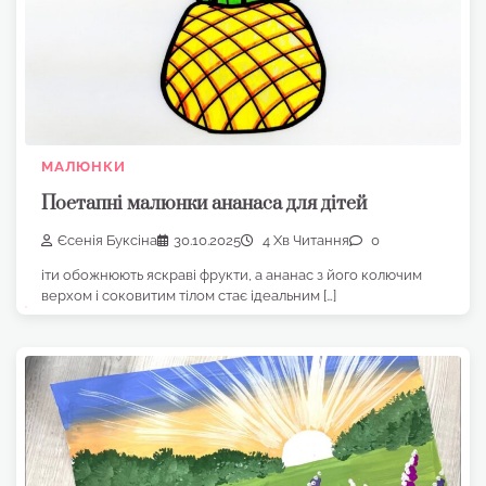
МАЛЮНКИ
Поетапні малюнки ананаса для дітей
Єсенія Буксіна
30.10.2025
4 Хв Читання
0
іти обожнюють яскраві фрукти, а ананас з його колючим
верхом і соковитим тілом стає ідеальним […]