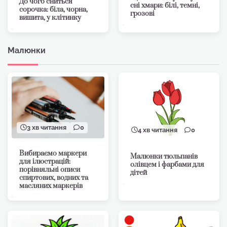
До чого сниться
сні хмари: білі, темні,
сорочка: біла, чорна,
грозові
вишита, у клітинку
Малюнки
3 хв читання
0
4 хв читання
0
Вибираємо маркери
Малюнки тюльпанів
для ілюстрацій:
олівцем і фарбами для
порівняльні описи
дітей
спиртових, водних та
масляних маркерів