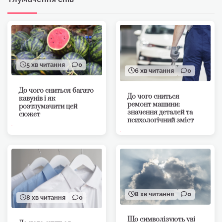
5 хв читання
0
6 хв читання
0
До чого сниться багато
До чого сниться
кавунів і як
ремонт машини:
розтлумачити цей
значення деталей та
сюжет
психологічний зміст
8 хв читання
0
8 хв читання
0
Що символізують уві