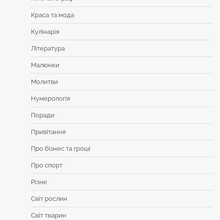
Краса та мода
Кулінарія
Література
Малюнки
Молитви
Нумерологія
Поради
Привітання
Про бізнес та гроші
Про спорт
Різне
Світ рослин
Світ тварин