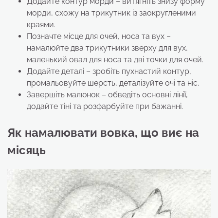
Додайте контур морди – витягніть знизу форму
морди, схожу на трикутник із заокругленими
краями.
Позначте місце для очей, носа та вух –
намалюйте два трикутники зверху для вух,
маленький овал для носа та дві точки для очей.
Додайте деталі – зробіть пухнастий контур,
промальовуйте шерсть, деталізуйте очі та ніс.
Завершіть малюнок – обведіть основні лінії,
додайте тіні та розфарбуйте при бажанні.
Як намалювати вовка, що виє на
місяць