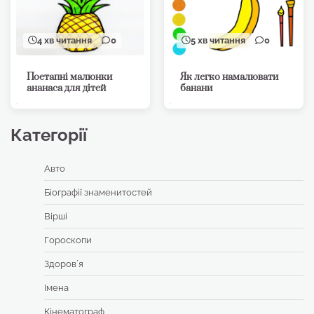
4 хв читання
0
5 хв читання
0
Поетапні малюнки
Як легко намалювати
ананаса для дітей
банани
Категорії
Авто
Біографії знаменитостей
Вірші
Гороскопи
Здоровʼя
Імена
Кінематограф