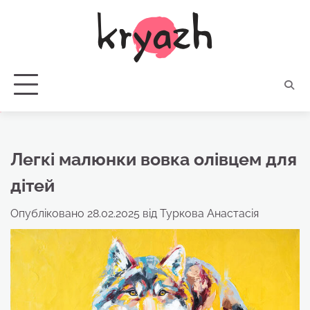
Перейти
до
вмісту
Легкі малюнки вовка олівцем для
дітей
Опубліковано
28.02.2025
від
Туркова Анастасія