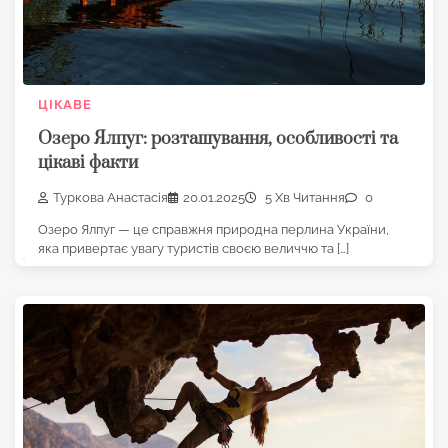
ЦІКАВЕ
Озеро Ялпуг: розташування, особливості та
цікаві факти
Туркова Анастасія
20.01.2025
5 Хв Читання
0
Озеро Ялпуг — це справжня природна перлина України,
яка привертає увагу туристів своєю величчю та […]