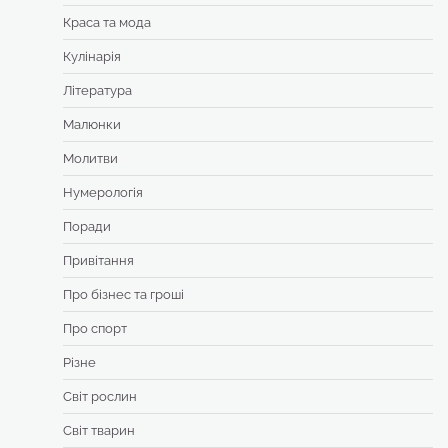
Краса та мода
Кулінарія
Література
Малюнки
Молитви
Нумерологія
Поради
Привітання
Про бізнес та гроші
Про спорт
Різне
Світ рослин
Світ тварин