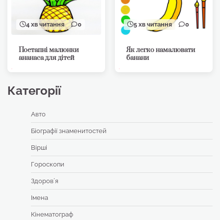
4 хв читання
0
5 хв читання
0
Поетапні малюнки
Як легко намалювати
ананаса для дітей
банани
Категорії
Авто
Біографії знаменитостей
Вірші
Гороскопи
Здоровʼя
Імена
Кінематограф