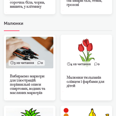
сні хмари: білі, темні,
сорочка: біла, чорна,
грозові
вишита, у клітинку
Малюнки
3 хв читання
0
4 хв читання
0
Вибираємо маркери
Малюнки тюльпанів
для ілюстрацій:
олівцем і фарбами для
порівняльні описи
дітей
спиртових, водних та
масляних маркерів