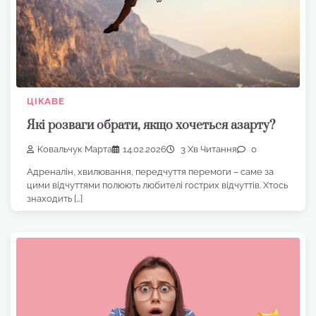
ЦІКАВЕ
Які розваги обрати, якщо хочеться азарту?
Ковальчук Марта
14.02.2026
3 Хв Читання
0
Адреналін, хвилювання, передчуття перемоги – саме за
цими відчуттями полюють любителі гострих відчуттів. Хтось
знаходить […]