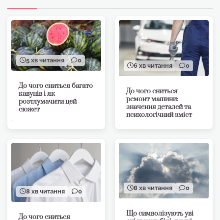
5 хв читання
0
6 хв читання
0
До чого сниться багато
До чого сниться
кавунів і як
ремонт машини:
розтлумачити цей
значення деталей та
сюжет
психологічний зміст
8 хв читання
0
8 хв читання
0
Що символізують уві
До чого сниться