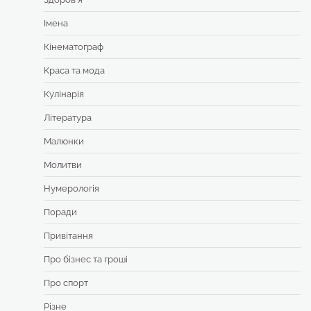
Імена
Кінематограф
Краса та мода
Кулінарія
Література
Малюнки
Молитви
Нумерологія
Поради
Привітання
Про бізнес та гроші
Про спорт
Різне