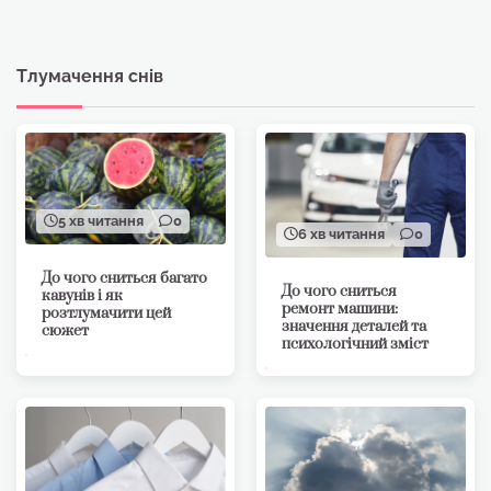
Тлумачення снів
5 хв читання
0
6 хв читання
0
До чого сниться багато
До чого сниться
кавунів і як
ремонт машини:
розтлумачити цей
значення деталей та
сюжет
психологічний зміст