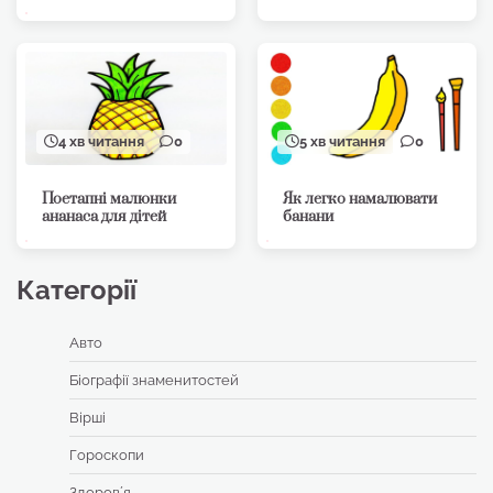
4 хв читання
0
5 хв читання
0
Поетапні малюнки
Як легко намалювати
ананаса для дітей
банани
Категорії
Авто
Біографії знаменитостей
Вірші
Гороскопи
Здоровʼя