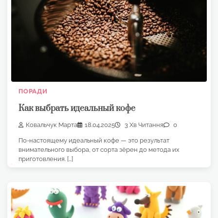
ПОРАДИ
Как выбрать идеальный кофе
Ковальчук Марта
18.04.2025
3 Хв Читання
0
По-настоящему идеальный кофе — это результат
внимательного выбора, от сорта зёрен до метода их
приготовления. […]