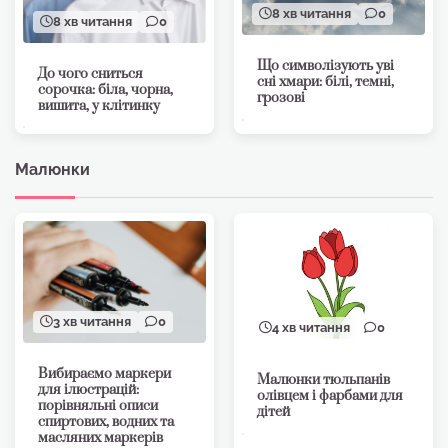
8 хв читання
0
8 хв читання
0
Що символізують уві
До чого сниться
сні хмари: білі, темні,
сорочка: біла, чорна,
грозові
вишита, у клітинку
Малюнки
3 хв читання
0
4 хв читання
0
Вибираємо маркери
Малюнки тюльпанів
для ілюстрацій:
олівцем і фарбами для
порівняльні описи
дітей
спиртових, водних та
масляних маркерів