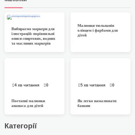
4 хв читання
0
3 хв читання
0
Малюнки тюльпанів
Вибираємо маркери для
олівцем і фарбами для
ілюстрацій: порівняльні
дітей
описи спиртових, водних
та масляних маркерів
4 хв читання
0
5 хв читання
0
Поетапні малюнки
Як легко намалювати
ананаса для дітей
банани
Категорії