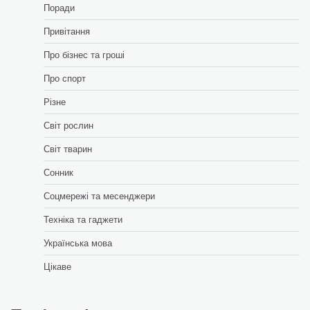
Поради
Привітання
Про бізнес та гроші
Про спорт
Різне
Світ рослин
Світ тварин
Сонник
Соцмережі та месенджери
Техніка та гаджети
Українська мова
Цікаве