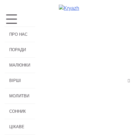
Перейти
до
вмісту
ПРО НАС
ПОРАДИ
МАЛЮНКИ
ВІРШІ
МОЛИТВИ
СОННИК
ЦІКАВЕ