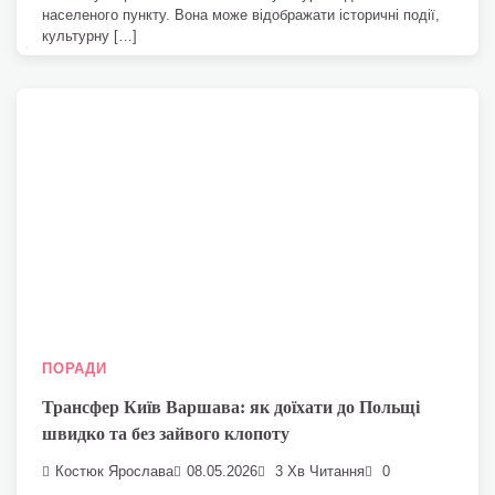
населеного пункту. Вона може відображати історичні події,
культурну […]
ПОРАДИ
Трансфер Київ Варшава: як доїхати до Польщі
швидко та без зайвого клопоту
Костюк Ярослава
08.05.2026
3 Хв Читання
0