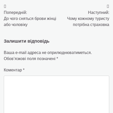
Навігація
Попередній:
Наступний:
записів
До чого сняться брови жінці
Чому кожному туристу
або чоловіку
потрібна страховка
Залишити відповідь
Ваша e-mail адреса не оприлюднюватиметься.
Обов’язкові поля позначені
*
Коментар
*