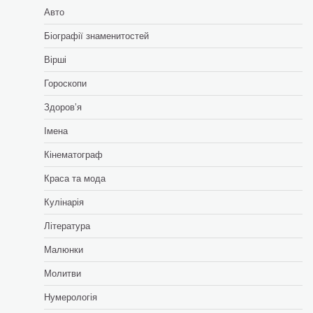
Авто
Біографії знаменитостей
Вірші
Гороскопи
Здоровʼя
Імена
Кінематограф
Краса та мода
Кулінарія
Література
Малюнки
Молитви
Нумерологія