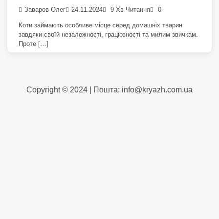
Заваров Олег
24.11.2024
9 Хв Читання
0
Коти займають особливе місце серед домашніх тварин
завдяки своїй незалежності, граціозності та милим звичкам.
Проте […]
Copyright © 2024 | Пошта: info@kryazh.com.ua