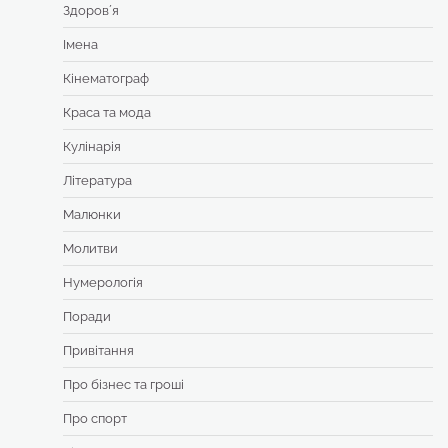
Здоровʼя
Імена
Кінематограф
Краса та мода
Кулінарія
Література
Малюнки
Молитви
Нумерологія
Поради
Привітання
Про бізнес та гроші
Про спорт