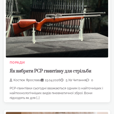
ПОРАДИ
Як вибрати PCP гвинтівку для стрільби
Костюк Ярослава
15.04.2026
5 Хв Читання
0
PCP-гвинтівки сьогодні вважаються одним із найточніших і
найтехнологічніших видів пневматичної зброї. Вони
підходять як для […]