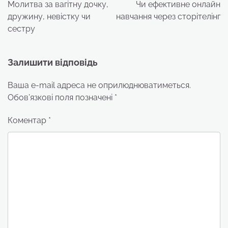
записів
Молитва за вагітну дочку,
Чи ефективне онлайн
дружину, невістку чи
навчання через сторітелінг
сестру
Залишити відповідь
Ваша e-mail адреса не оприлюднюватиметься.
Обов’язкові поля позначені
*
Коментар
*