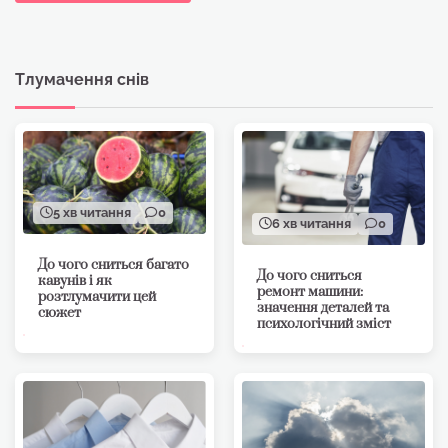
Тлумачення снів
5 хв читання
0
6 хв читання
0
До чого сниться багато
До чого сниться
кавунів і як
ремонт машини:
розтлумачити цей
значення деталей та
сюжет
психологічний зміст