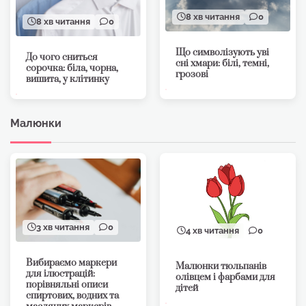
8 хв читання
0
8 хв читання
0
Що символізують уві
До чого сниться
сні хмари: білі, темні,
сорочка: біла, чорна,
грозові
вишита, у клітинку
Малюнки
3 хв читання
0
4 хв читання
0
Вибираємо маркери
Малюнки тюльпанів
для ілюстрацій:
олівцем і фарбами для
порівняльні описи
дітей
спиртових, водних та