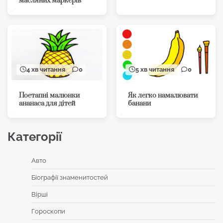
масляних маркерів
4 хв читання
0
5 хв читання
0
Поетапні малюнки
Як легко намалювати
ананаса для дітей
банани
Категорії
Авто
Біографії знаменитостей
Вірші
Гороскопи