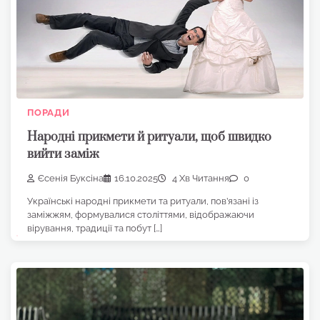
ПОРАДИ
Народні прикмети й ритуали, щоб швидко
вийти заміж
Єсенія Буксіна
16.10.2025
4 Хв Читання
0
Українські народні прикмети та ритуали, пов’язані із
заміжжям, формувалися століттями, відображаючи
вірування, традиції та побут […]