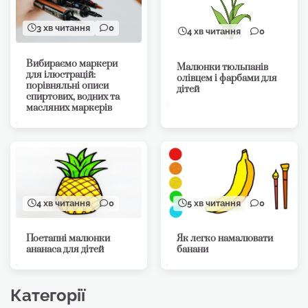
3 хв читання
0
4 хв читання
0
Вибираємо маркери
Малюнки тюльпанів
для ілюстрацій:
олівцем і фарбами для
порівняльні описи
дітей
спиртових, водних та
масляних маркерів
4 хв читання
0
5 хв читання
0
Поетапні малюнки
Як легко намалювати
ананаса для дітей
банани
Категорії