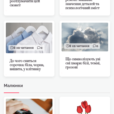
ремонт машини:
розтлумачити цей
значення деталей та
сюжет
психологічний зміст
8 хв читання
0
8 хв читання
0
Що символізують уві
До чого сниться
сні хмари: білі, темні,
сорочка: біла, чорна,
грозові
вишита, у клітинку
Малюнки