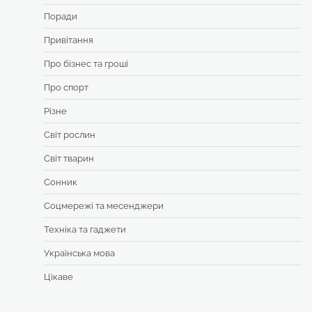
Поради
Привітання
Про бізнес та гроші
Про спорт
Різне
Світ рослин
Світ тварин
Сонник
Соцмережі та месенджери
Техніка та гаджети
Українська мова
Цікаве