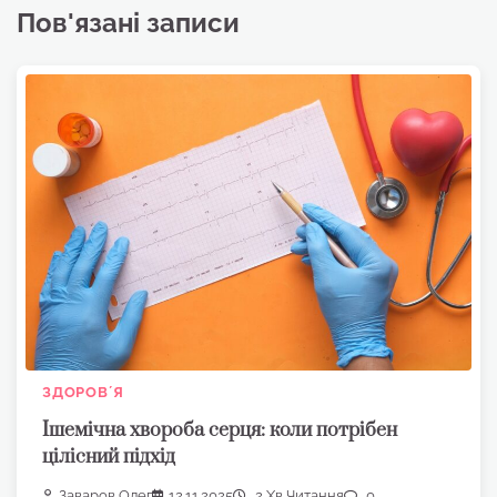
Пов'язані записи
ЗДОРОВʼЯ
Ішемічна хвороба серця: коли потрібен
цілісний підхід
Заваров Олег
12.11.2025
2 Хв Читання
0