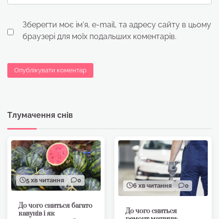
Зберегти моє ім'я, e-mail, та адресу сайту в цьому
браузері для моїх подальших коментарів.
Тлумачення снів
5 хв читання
0
6 хв читання
0
До чого сниться багато
До чого сниться
кавунів і як