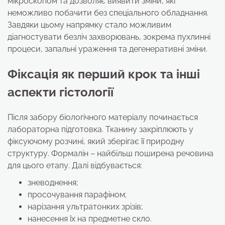
мікроскопом та дозволяє виявити зміни, які
неможливо побачити без спеціального обладнання.
Завдяки цьому напрямку стало можливим
діагностувати безліч захворювань, зокрема пухлинні
процеси, запальні ураження та дегенеративні зміни.
Фіксація як перший крок та інші
аспекти гістології
Після забору біологічного матеріалу починається
лабораторна підготовка. Тканину закріплюють у
фіксуючому розчині, який зберігає її природну
структуру. Формалін – найбільш поширена речовина
для цього етапу. Далі відбувається:
зневоднення;
просочування парафіном;
нарізання ультратонких зрізів;
нанесення їх на предметне скло.