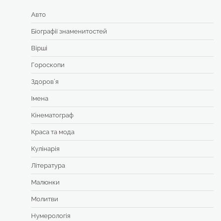
Авто
Біографії знаменитостей
Вірші
Гороскопи
Здоровʼя
Імена
Кінематограф
Краса та мода
Кулінарія
Література
Малюнки
Молитви
Нумерологія