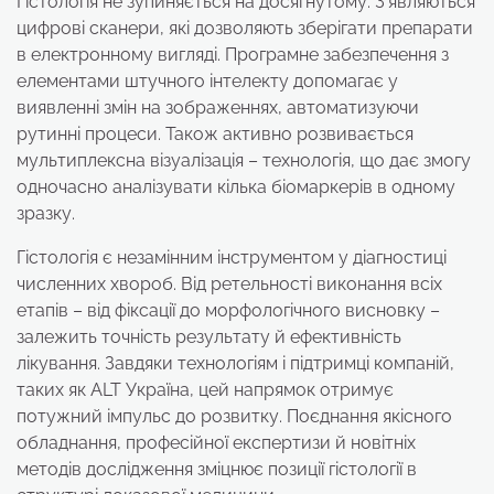
Гістологія не зупиняється на досягнутому. З’являються
цифрові сканери, які дозволяють зберігати препарати
в електронному вигляді. Програмне забезпечення з
елементами штучного інтелекту допомагає у
виявленні змін на зображеннях, автоматизуючи
рутинні процеси. Також активно розвивається
мультиплексна візуалізація – технологія, що дає змогу
одночасно аналізувати кілька біомаркерів в одному
зразку.
Гістологія є незамінним інструментом у діагностиці
численних хвороб. Від ретельності виконання всіх
етапів – від фіксації до морфологічного висновку –
залежить точність результату й ефективність
лікування. Завдяки технологіям і підтримці компаній,
таких як ALT Україна, цей напрямок отримує
потужний імпульс до розвитку. Поєднання якісного
обладнання, професійної експертизи й новітніх
методів дослідження зміцнює позиції гістології в