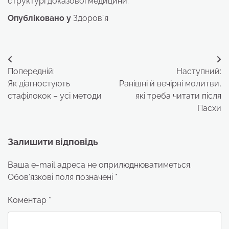
структурі доказової медицини.
Опубліковано у
Здоровʼя
Навігація
Попередній:
Наступний:
записів
Як діагностують
Ранішні й вечірні молитви,
стафілокок – усі методи
які треба читати після
Пасхи
Залишити відповідь
Ваша e-mail адреса не оприлюднюватиметься.
Обов’язкові поля позначені
*
Коментар
*