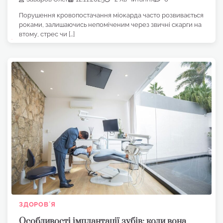
Порушення кровопостачання міокарда часто розвивається
роками, залишаючись непоміченим через звичні скарги на
втому, стрес чи […]
ЗДОРОВʼЯ
Особливості імплантації зубів: коли вона