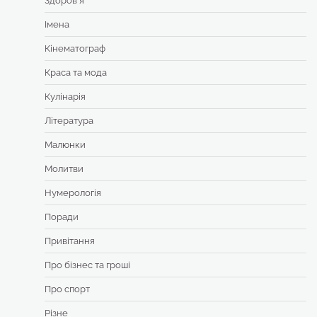
Здоровʼя
Імена
Кінематограф
Краса та мода
Кулінарія
Література
Малюнки
Молитви
Нумерологія
Поради
Привітання
Про бізнес та гроші
Про спорт
Різне