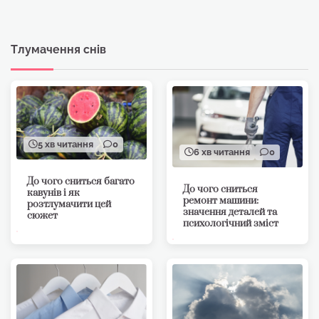
Тлумачення снів
5 хв читання
0
6 хв читання
0
До чого сниться багато
До чого сниться
кавунів і як
ремонт машини:
розтлумачити цей
значення деталей та
сюжет
психологічний зміст