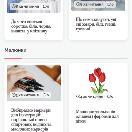
8 хв читання
0
8 хв читання
0
Що символізують уві
До чого сниться
сні хмари: білі, темні,
сорочка: біла, чорна,
грозові
вишита, у клітинку
Малюнки
3 хв читання
0
4 хв читання
0
Вибираємо маркери
Малюнки тюльпанів
для ілюстрацій:
олівцем і фарбами для
порівняльні описи
дітей
спиртових, водних та
масляних маркерів