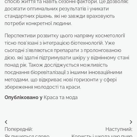
спосіб життя та навіть сезонні фактори. Це дозволяє
досягати оптимальних результатів і уникати
стандартних рішень, які не завжди враховують
потреби конкретної людини.
Перспективи розвитку цього напряму косметології
тісно пов’язані з інтеграцією біотехнологій. Уже
сьогодні з’являються препарати з пролонгованою
дією, які здатні підтримувати шкіру у відмінному стані
понад рік. Також досліджується можливість
поєднання біоревіталізації з іншими інноваційними
методами, що відкриває нові горизонти у сфері
збереження молодості та краси.
Опубліковано у
Краса та мода
Навігація
Попередній:
Наступний:
записів
Як пишеться слово
Користь і шкода чаю пуер