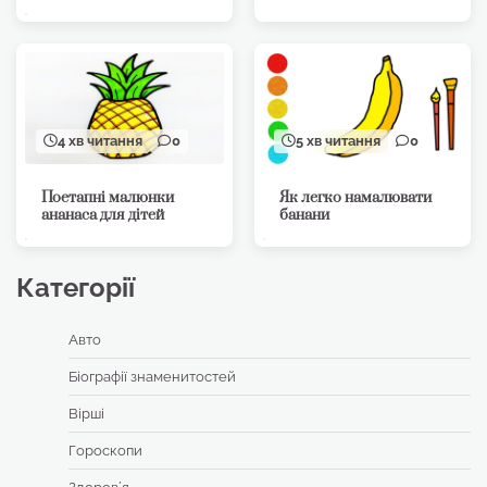
4 хв читання
0
5 хв читання
0
Поетапні малюнки
Як легко намалювати
ананаса для дітей
банани
Категорії
Авто
Біографії знаменитостей
Вірші
Гороскопи