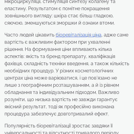
мікроциркуляції, стимуляція синтезу колагену та
еластину. Результатом є помітне покращення
зовнішнього вигляду: шкіра стає більш гладкою,
сяючою, зменшуються зморшки й ознаки втоми.
Часто людей цікавить
біоревіталізація ціна
, адже саме
вартість є важливим фактором при ухваленні
рішення. На формування ціни впливають кілька
аспектів: якість та бренд препарату, кваліфікація
фахівця, складність техніки введення, а також кількість
необхідних процедур. У різних косметологічних
центрах ціна може варіюватися, і це пов’язано не
лише з географічним розташуванням, а й із рівнем
обладнання та індивідуальним підходом. Важливо
розуміти, що низька вартість не завжди гарантує
якісний результат, тоді як професійно виконана
процедура забезпечує довготривалий ефект.
Популярність біоревіталізації зростає завдяки її
універсальності та відсутності тривалого періоду