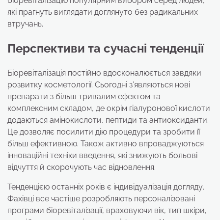
біоревіталізацію популярним вибором серед людей,
які прагнуть виглядати доглянуто без радикальних
втручань.
Перспективи та сучасні тенденції
Біоревіталізація постійно вдосконалюється завдяки
розвитку косметології. Сьогодні з’являються нові
препарати з більш тривалим ефектом та
комплексним складом, де окрім гіалуронової кислоти
додаються амінокислоти, пептиди та антиоксиданти.
Це дозволяє посилити дію процедури та зробити її
більш ефективною. Також активно впроваджуються
інноваційні техніки введення, які знижують больові
відчуття й скорочують час відновлення.
Тенденцією останніх років є індивідуалізація догляду.
Фахівці все частіше розробляють персоналізовані
програми біоревіталізації, враховуючи вік, тип шкіри,