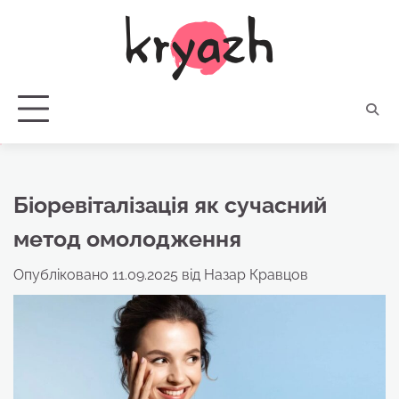
Перейти
до
вмісту
Біоревіталізація як сучасний
метод омолодження
Опубліковано
11.09.2025
від
Назар Кравцов