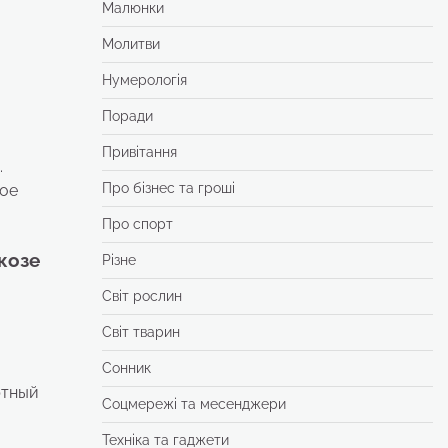
Малюнки
Молитви
Нумерологія
Поради
Привітання
.
Про бізнес та гроші
кое
Про спорт
козе
Різне
Світ рослин
Світ тварин
Сонник
ртный
Соцмережі та месенджери
Техніка та гаджети