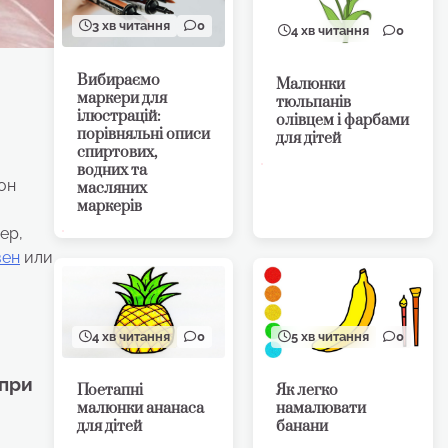
3 хв читання
0
4 хв читання
0
Вибираємо
Малюнки
маркери для
тюльпанів
ілюстрацій:
олівцем і фарбами
порівняльні описи
для дітей
спиртових,
водних та
он
масляних
маркерів
ер,
вен
или
4 хв читання
0
5 хв читання
0
 при
Поетапні
Як легко
малюнки ананаса
намалювати
для дітей
банани