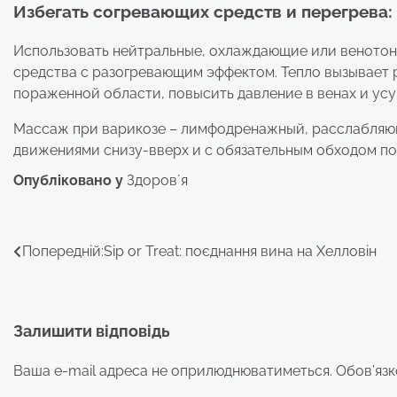
Избегать согревающих средств и перегрева:
Использовать нейтральные, охлаждающие или веното
средства с разогревающим эффектом. Тепло вызывает 
пораженной области, повысить давление в венах и усу
Массаж при варикозе – лимфодренажный, расслабля
движениями снизу-вверх и с обязательным обходом по
Опубліковано у
Здоровʼя
Навігація
Попередній:
Sip or Treat: поєднання вина на Хелловін
записів
Залишити відповідь
Ваша e-mail адреса не оприлюднюватиметься.
Обов’язк