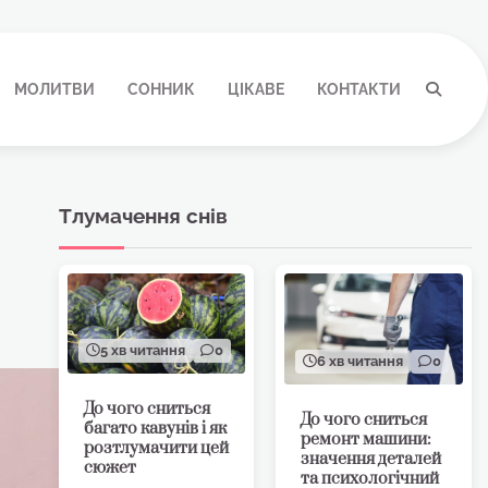
МОЛИТВИ
СОННИК
ЦІКАВЕ
КОНТАКТИ
Тлумачення снів
5 хв читання
0
6 хв читання
0
До чого сниться
До чого сниться
багато кавунів і як
ремонт машини:
розтлумачити цей
значення деталей
сюжет
та психологічний