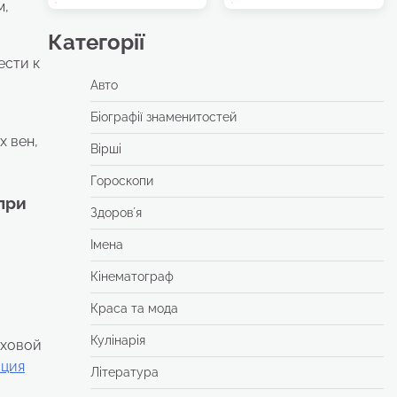
м,
Категорії
ести к
Авто
Біографії знаменитостей
х вен,
Вірші
Гороскопи
при
Здоровʼя
Імена
Кінематограф
Краса та мода
Кулінарія
аховой
ация
Література