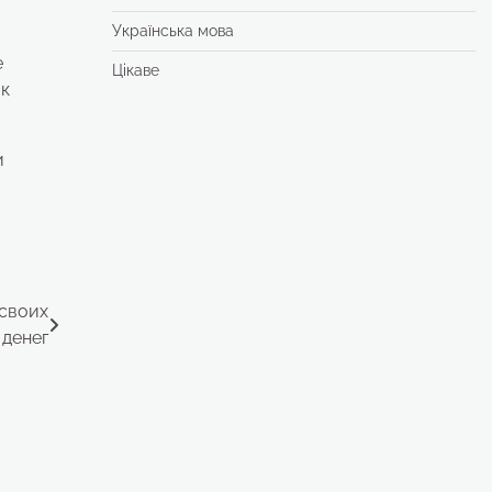
Українська мова
е
Цікаве
 к
и
 своих
денег